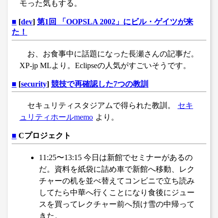
モった気もする。
■
[
dev
]
第1回 「OOPSLA 2002」にビル・ゲイツが来
た！
お、お食事中に話題になった長瀬さんの記事だ。
XP-jp MLより。Eclipseの人気がすごいそうです。
■
[
security
]
競技で再確認した7つの教訓
セキュリティスタジアムで得られた教訓。
セキ
ュリティホールmemo
より。
■
Cプロジェクト
11:25〜13:15 今日は新館でセミナーがあるの
だ。資料を紙袋に詰め車で新館へ移動、レク
チャーの机を並べ替えてコンビニで立ち読み
してたら中華へ行くことになり食後にジュー
スを買ってレクチャー前へ預け雪の中帰って
きた。