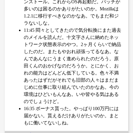
ンストール。これからOS再起動だ。パッチが
多いのは困るのかありがたいのか。Mozillaは
1.2.1に移行すべきなのかなあ。でもまだ和ジ
ラないしな。
11:45 悶々としてきたので気分転換にまた過去
のメイルを読んだ。十文字さんに納めたネッ
トワーク状態表示のやつ。2ヶ月くらいで納品
したのだ。またもやおれ頑張ってるなあ。な
んであんなにうまく進められたのだろう。原
田くんのおかげなのだろうか。とにかく、お
れの能力はどんどん低下している。色々不満
あったはずだがそれでも旧部の人々はまだま
じめに仕事に取り組んでいたのかなあ。今の
環境はひどいもんなあ。いや皆やる気はある
のでしょうけど。
16:35 ボーナス貰った。やっぱり100万円には
届かない。貰えるだけありがたいのか。まと
もに働いてないしね。