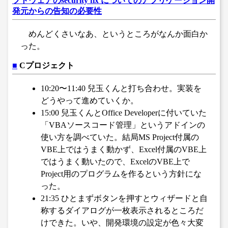
フトウェアのsecurity fix についてのアプリケーション開
発元からの告知の必要性
めんどくさいなあ、というところがなんか面白か
った。
■
Cプロジェクト
10:20〜11:40 兒玉くんと打ち合わせ。実装を
どうやって進めていくか。
15:00 兒玉くんとOffice Developerに付いていた
「VBAソースコード管理」というアドインの
使い方を調べていた。結局MS Project付属の
VBE上ではうまく動かず、Excel付属のVBE上
ではうまく動いたので、ExcelのVBE上で
Project用のプログラムを作るという方針にな
った。
21:35 ひとまずボタンを押すとウィザードと自
称するダイアログが一枚表示されるところだ
けできた。いや、開発環境の設定が色々大変