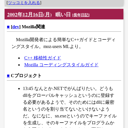
[
ツッコミを入れる
]
2002年12月16日(月)
眠い日
[
長年日記
]
■
[
dev
] Mozilla関連
Mozilla開発者による簡単なC++ガイドとコーディ
ングスタイル。moz-users MLより。
C++ 移植性ガイド
Mozilla コーディングスタイルガイド
■
Cプロジェクト
13:45 なんとか.NETでがんばりたい。どうも
dllをグローバルキャッシュというのに登録す
る必要があるようで、そのためにはdllに厳密
名というのを割り当てないといけないよう
だ。なになに、sn.exeというのでキーファイル
を生成し、そのキーファイルをプログラムか