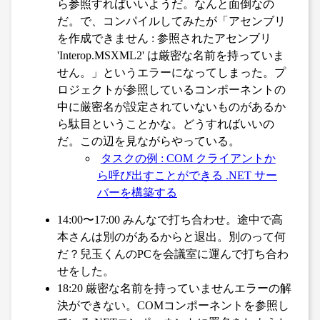
ら参照すればいいようだ。なんと面倒なの
だ。で、コンパイルしてみたが「アセンブリ
を作成できません : 参照されたアセンブリ
'Interop.MSXML2' は厳密な名前を持っていま
せん。」というエラーになってしまった。プ
ロジェクトが参照しているコンポーネントの
中に厳密名が設定されていないものがあるか
ら駄目ということかな。どうすればいいの
だ。この辺を見ながらやっている。
タスクの例 : COM クライアントか
ら呼び出すことができる .NET サー
バーを構築する
14:00〜17:00 みんなで打ち合わせ。途中で高
本さんは別のがあるからと退出。別のって何
だ？兒玉くんのPCを会議室に運んで打ち合わ
せをした。
18:20 厳密な名前を持っていませんエラーの解
決ができない。COMコンポーネントを参照し