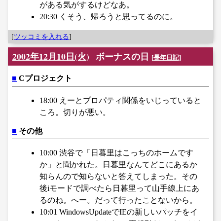
がある気がするけどなあ。
20:30 くそう、帰ろうと思ってるのに。
[
ツッコミを入れる
]
2002年12月10日(火)
ボーナスの日
[
長年日記
]
■
Cプロジェクト
18:00 えーとプロパティ関係をいじっていると
ころ。切りが悪い。
■
その他
10:00 渋谷で「日暮里はこっちのホームです
か」と聞かれた。日暮里なんてどこにあるか
知らんので知らないと答えてしまった。その
後iモードで調べたら日暮里って山手線上にあ
るのね。へー。だって行ったことないから。
10:01 WindowsUpdateでIEの新しいパッチをイ