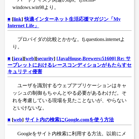
windows.win98より。
■
[
link
]
快適インターネット生活応援マガジン「My
Internet Life」
プロバイダの比較とかかな。fj.questions.internetよ
り。
■
[
java
][
web
][
security
]
[JavaHouse-Brewers:51600] Re: サ
ーブレットにおけるレースコンディションがもたらすセ
キュリティ侵害
ユーザを識別するウェブアプリケーションはキャ
ッシュの制御もちゃんとやる必要があるわけだ。そ
れを考慮している現場を見たことないが、やらない
といけないな。
■
[
web
]
サイト内の検索にGoogle.comを使う方法
Googleをサイト内検索に利用する方法。以前にメ