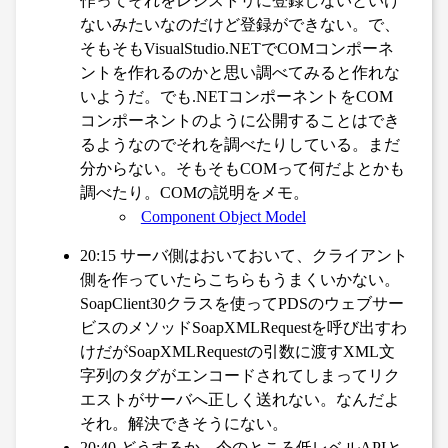
作ってそれをレジストリに登録しないといけ
ないみたいなのだけど登録ができない。で、
そもそもVisualStudio.NETでCOMコンポーネ
ントを作れるのかと思い調べてみると作れな
いようだ。でも.NETコンポーネントをCOM
コンポーネントのように公開することはでき
るようなのでそれを調べたりしている。まだ
分からない。そもそもCOMって何だよとかも
調べたり。COMの説明をメモ。
Component Object Model
20:15 サーバ側はおいておいて、クライアント
側を作っていたらこちらもうまくいかない。
SoapClient30クラスを使ってPDSのウェブサー
ビスのメソッドSoapXMLRequestを呼び出すわ
けだがSoapXMLRequestの引数に渡すXML文
字列のタグがエンコードされてしまってリク
エストがサーバへ正しく送れない。なんだよ
それ。解決できそうにない。
20:40 どうするか。今のところ低レベルAPIと