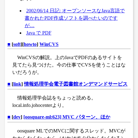
2002/06/14 日記: オープンソースなJava言語で
書かれたPDF作成ソフトを調べたいのです
が…
Java で PDF
■
[
soft
][
howto
]
WinCVS
WinCVSの解説。上のJavaでPDFのあるサイトを
見てたら見つけた。今の仕事でCVSを使うことはな
いだろうが。
■
[
link
]
情報処理学会電子図書館オンデマンドサービス
情報処理学会誌をちょっと読める。
local.info.johocenterより。
■
[
dev
]
[oosquare-ml:623] MVC パターン、ほか
oosquare MLでのMVCに関するスレッド。MVCが