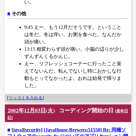
い。
■
その他
9:45 えー、もう12月だそうです。ということ
は冬だ。冬は痒い。お粥を食べた。なんだか
頭が痛い。
13:15 相変わらず頭が痛い。小脳の辺りが少し
ずんずんくるかんじ。
えー、リフレッシュコーナーに行ったこと覚
えてないんだ。転んでないし特におかしな行
動もとってなかったよ。おれは始発で帰りま
した。
[
ツッコミを入れる
]
2002年12月03日(火)
コーディング開始の日
[
長年日
記
]
■
[
java
][
security
]
[JavaHouse-Brewers:51550] Re: 同梱ソ