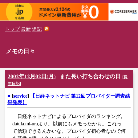
トップ
最新
追記
メモの日々
2002年12月02日(月)
また長い打ち合わせの日
[
長
年日記
]
■
[
service
]
【日経ネットナビ 第12回プロバイダー調査結
果発表】
日経ネットナビによるプロバイダのランキング。
datula.ml-uraより。以前にもメモったかも。これっ
て信頼できるんかいな。プロバイダ初心者なので何