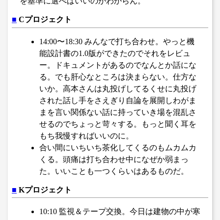
を基準に選べばいいのかわからん。
■
Cプロジェクト
14:00〜18:30 みんなで打ち合わせ。やっと機
能設計書の1.0版ができたのでそれをレビュ
ー。ドキュメントがあるのでなんとか話にな
る。でも肝心なところは決まらない。仕方な
いか。高本さんは丸投げしてるくせに丸投げ
された話し手をさえぎり自論を展開しわがま
まを言い関係ない話に持っていき場を混乱さ
せるのでちょっと苛々する。もっと聞く耳を
もち我慢すればいいのに。
合い間にいちいち茶化してくるのもムカムカ
くる。頭痛は打ち合わせ中になぜか弱まっ
た。いいことも一つくらいはあるものだ。
■
Kプロジェクト
10:10 監視＆テープ交換。今日は建物の中が寒