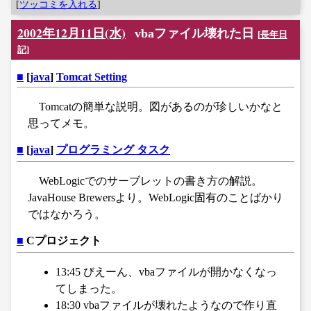
[
ツッコミを入れる
]
2002年12月11日(水)
vbaファイル壊れた日
[
長年日
記
]
■
[
java
]
Tomcat Setting
Tomcatの簡単な説明。図があるのが珍しいかなと
思ってメモ。
■
[
java
]
プログラミング タスク
WebLogicでのサーブレットの書き方の解説。
JavaHouse Brewersより。WebLogic固有のことばかり
ではなかろう。
■
Cプロジェクト
13:45 びえーん、vbaファイルが開かなくなっ
てしまった。
18:30 vbaファイルが壊れたようなので作り直