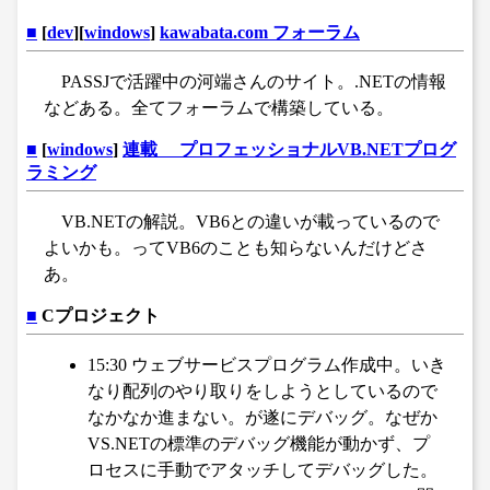
■
[
dev
][
windows
]
kawabata.com フォーラム
PASSJで活躍中の河端さんのサイト。.NETの情報
などある。全てフォーラムで構築している。
■
[
windows
]
連載 プロフェッショナルVB.NETプログ
ラミング
VB.NETの解説。VB6との違いが載っているので
よいかも。ってVB6のことも知らないんだけどさ
あ。
■
Cプロジェクト
15:30 ウェブサービスプログラム作成中。いき
なり配列のやり取りをしようとしているので
なかなか進まない。が遂にデバッグ。なぜか
VS.NETの標準のデバッグ機能が動かず、プ
ロセスに手動でアタッチしてデバッグした。