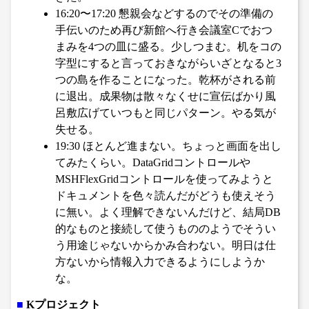
16:20〜17:20 懇親会などするのでその準備の
手伝いのため再び新館へ行き会議室Cでおつ
まみを4つの皿に盛る。少しつまむ。机をコの
字型にすると言っておきながらいざとなると3
つの島を作ることになった。乾杯がされる前
に退出。成果物は散々なくせに宣伝ばかり風
呂敷広げていつもと同じパターン。やる気が
失せる。
19:30 ほとんど進まない。ちょっと画面を出し
てみたくらい。DataGridコントロールや
MSHFlexGridコントロールを使ってみようと
ドキュメントを色々読んだがどうも使えそう
に無い。よく理解できないんだけど、結局DB
的なものと接続して使うもののようでそうい
う用途じゃないからかみ合わない。明日は仕
方ないから情報入力できるようにしようか
な。
■
Kプロジェクト