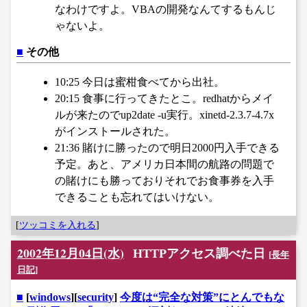
なわけですよ。VBAの開発なんてするもんじ
ゃないよ。
■
その他
10:25 今日は蜜柑食べてから出社。
20:15 食事に行ってきたとこ。redhatからメイ
ルが来たのでup2date -u実行。xinetd-2.3.7-4.7x
がインストールされた。
21:36 賭けに勝ったので明日2000円入手できる
予定。あと、アメリカ日本間の航路の問題で
の賭けにも勝っておりそれでお食事券を入手
できることも忘れてはいけない。
[
ツッコミを入れる
]
2002年12月04日(水)
HTTPアクセス調べた日
[
長年
日記
]
■
[
windows
][
security
]
今度は“完全な対策”にとんでもな