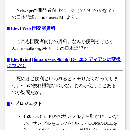
Netscapeの開発者向けページ（でいいのかな？）
の日本語訳。moz-users MLより。
■
[
dev
]
Web 開発者資料
これも開発者向けの資料。なんか便利そうじゃ
ん。mozilla.org内ページの日本語訳だ。
■
[
dev
][
vim
]
[linux-users:96856] Re: エンディアンの変換
について
死ぬほど便利といわれるとメモりたくなってしま
う。vimの便利機能なのかな。おれが使うことある
のか疑問だが。
■
Cプロジェクト
16:05 未だにPDSのサンプルすら動かせていな
い。サンプルをコンパイルしてCOMのDLLを