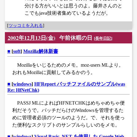
分ける方がいいとは思うのよ。藤井さんのと
こでもjava技術者集めているようだが。
[
ツッコミを入れる
]
2002年12月13日(金)
午前休暇の日
[
長年日記
]
■
[
soft
]
Mozilla解体新書
Mozillaをいじるためのメモ。moz-users MLより。
おれもMozillaに貢献してみるかのう。
■
[
windows
]
HFReport バッチファイルのサンプル(was
Re: HfNetChk)
PASSJ MLによればHFNETCHKはめちゃめちゃ便
利だそうで。パッチだらけのWindowsを管理するた
めに管理者必須のツールのようだ。で、それを使っ
た便利なスクリプトのサンプルらしいのをメモ。
■
[
windows
]
Visual Basic .NET を使用した Google Web