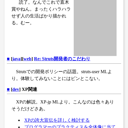
読了。なんでこれで直木
賞やねん。まったくハラハラ
せず人の生活ばかり描かれ
る。むー。
■
[
java
][
web
]
Re: Struts開発者のこだわり
Strutsでの開発ポリシーの話題。struts-user MLよ
り。体験してみないことにはピンとこない。
■
[
dev
] XP関連
XPの解説。XP-jp MLより。こんなのは色々あり
そうだけどさあ。
XPの誇大宣伝を詳しく検討する
プログラマーのプラクティスを全体像に当て