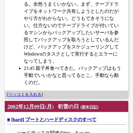
る。全然うまくいかない。まず、テープドラ
イブをネットワーク共有しようとしたのだが
やり方がわからない。どうもできそうにな
い。仕方ないのでテープドライブが付いてい
るマシンからバックアップしたいサーバを参
照してバックアップを取ろうとしているんだ
けど、バックアップをスケジューリングして
Windowsのタスクとして実行するとエラーに
なってしまう。
21:45 親子丼食べてきた。バックアップはもう
手動でいいかなと思ってるとこ。手動なら動
くのだ。
[
ツッコミを入れる
]
2002年12月09日(月)
初雪の日
[
長年日記
]
■
[
hard
]
ブートとハードディスクのすべて
ハードディスク関連のtips。fj.os.ms-