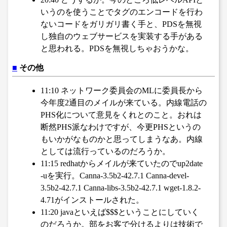
いうのを使うことでタグのエンコードを行わ
ないコードをガリガリ書く手と、PDSを無視
し独自のウェブサービスを実装する手がある
と思われる。PDSを無視しちゃおうかな。
■
その他
11:10 ネットワーク委員会のMLに委員長から
今年度2通目のメイルが来ている。内線電話の
PHS化について意見をくれとのこと。おれは
断然PHS派なわけですが、今更PHSというの
もいかがなものかと思ってしまうなあ。内線
としては流行っているのだろうか。
11:15 redhatからメイルが来ていたのでup2date
-uを実行。Canna-3.5b2-42.7.1 Canna-devel-
3.5b2-42.7.1 Canna-libs-3.5b2-42.7.1 wget-1.8.2-
4.71がインストールされた。
11:20 javaといえば$$$ということにしていく
のだろうか。部をお客で分けるよりは技術で