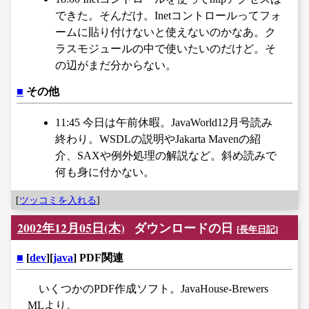
できた。そんだけ。Inetコントロールってフォ
ームに貼り付けないと使えないのかなあ。ク
ラスモジュールの中で使いたいのだけど。そ
の辺がまだ分からない。
■
その他
11:45 今日は午前休暇。JavaWorld12月号読み
終わり。WSDLの説明やJakarta Mavenの紹
介、SAXや例外処理の解説など。斜め読みで
何も身に付かない。
[
ツッコミを入れる
]
2002年12月05日(木)
ダウンロードの日
[
長年日記
]
■
[
dev
][
java
] PDF関連
いくつかのPDF作成ソフト。JavaHouse-Brewers
MLより。