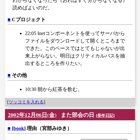
わからなくなったら（おれはすぐ分からなくなる）
読めばよいのだ。
■
Cプロジェクト
22:05 Inetコンポーネントを使ってサーバから
ファイルをダウンロードして開くところまで
できた。このペースではとてもじゃないが出
来上がらない。明日はクリティカルパスを抽
出するところを作りたい。
■
その他
10:30 朝から紅茶を飲む。
[
ツッコミを入れる
]
2002年12月06日(金)
また部会の日
[
長年日記
]
■
[
book
] 理由（宮部みゆき）