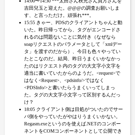
14:00〜14:30 ***太田さん秋元さん貞方さんを
吉田兒玉と迎えた。@@@の調査お願いしま
す、と言っただけ。頑張れ***。
15:55 きゃー、PDSのクライアントちゃんと動
いた。昨日帰ってから、タグがエンコードさ
れるのは問題ないことに気付き（なぜなら
soapリクエストのパラメータとして「xmlデー
タ」を渡すのだから）、今日も色々やってい
たとこなのだ。結局、昨日うまくいかなかっ
たのはリクエスト内のタグの大文字小文字を
適当に書いていたからのようだ。<request>で
はなく<Request>、<pdsinfo/>ではなく
<PDSInfo/>と書いたらうまくいってしまっ
た。タグの大文字小文字って区別するんだっ
け？
18:05 クライアント側は目処がついたのでサー
バ側をやっていたがやはりうまくいかない。
Regasm.exeというのを使えば.NETのコンポー
ネントをCOMコンポーネントとして公開でき