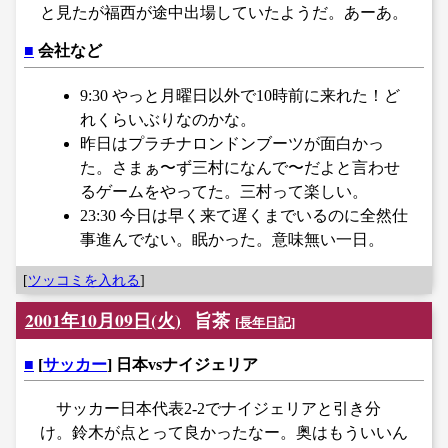
と見たが福西が途中出場していたようだ。あーあ。
■
会社など
9:30 やっと月曜日以外で10時前に来れた！ど
れくらいぶりなのかな。
昨日はプラチナロンドンブーツが面白かっ
た。さまぁ〜ず三村になんで〜だよと言わせ
るゲームをやってた。三村って楽しい。
23:30 今日は早く来て遅くまでいるのに全然仕
事進んでない。眠かった。意味無い一日。
[
ツッコミを入れる
]
2001年10月09日(火)
旨茶
[
長年日記
]
■
[
サッカー
] 日本vsナイジェリア
サッカー日本代表2-2でナイジェリアと引き分
け。鈴木が点とって良かったなー。奥はもういいん