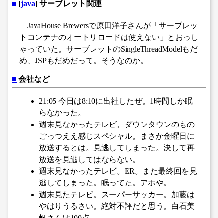
■
[
java
] サーブレット関連
JavaHouse Brewersで原田洋子さんが「サーブレッ
トコンテナのオートリロードは使えない」とおっし
ゃっていた。サーブレットのSingleThreadModelもだ
め、JSPもだめだって。そうなのか。
■
会社など
21:05 今日は8:10に出社したぜ。1時間しか眠
らなかった。
週末見なかったテレビ。ダウンタウンのもの
ごっつええ感じスペシャル。まさか金曜日に
放送するとは。見逃してしまった。決して再
放送を見逃してはならない。
週末見なかったテレビ。ER。また最終回を見
逃してしまった。眠ってた。アホや。
週末見たテレビ。スーパーサッカー。加藤は
やはりうるさい。絶対不評だと思う。白石美
帆さんは100点。