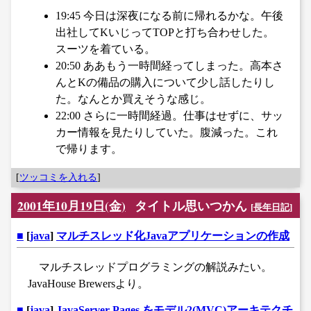
19:45 今日は深夜になる前に帰れるかな。午後
出社してKいじってTOPと打ち合わせした。
スーツを着ている。
20:50 ああもう一時間経ってしまった。高本さ
んとKの備品の購入について少し話したりし
た。なんとか買えそうな感じ。
22:00 さらに一時間経過。仕事はせずに、サッ
カー情報を見たりしていた。腹減った。これ
で帰ります。
[
ツッコミを入れる
]
2001年10月19日(金)
タイトル思いつかん
[
長年日記
]
■
[
java
]
マルチスレッド化Javaアプリケーションの作成
マルチスレッドプログラミングの解説みたい。
JavaHouse Brewersより。
■
[
java
]
JavaServer Pages をモデル2(MVC)アーキテクチ