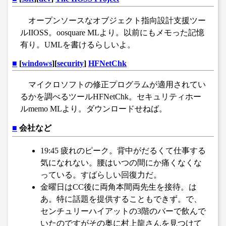
オープンソースなオブジェクト指向設計支援ツー
ルIIOSS。oosquare MLより。以前にもメモった記憶
有り。UMLを書けるらしいよ。
■
[
windows
][
security
]
HFNetChk
マイクロソフトの修正プログラムが適用されてい
るかを調べるツールHFNetChk。セキュリティホー
ルmemo MLより。ダウンロードせねば。
■
会社など
19:45 疲れのピーク。背中がだるくて仕事する
気になれない。腰はいつの間にか痛くなくな
っている。すばらしい回復力だ。
金曜日はCC後に両角本間両先生を接待。は
あ。特に話題を提供することもできず。で、
センチュリーハイアットの3階のバーで飲んで
いたのですがその奥に村上龍さんを見つけて