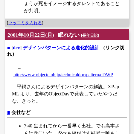
ょうが死をイメージするタレントであること
が判明。
[
ツッコミを入れる
]
2001年10月22日(月)
眠れない
[
長年日記
]
■
[
dev
]
デザインパターンによる進化的設計
（リンク切
れ）
→
http://www.objectclub.jp/technicaldoc/pattern/eDWP
平鍋さんによるデザインパターンの解説。XP-jp
ML より。去年のObjectDayで発表していたやつだ
な、きっと。
■
会社など
7:40 生まれてから一番早く出社。でも高本さ
んは既にいた。夕べも寝付けず結局一睡もし