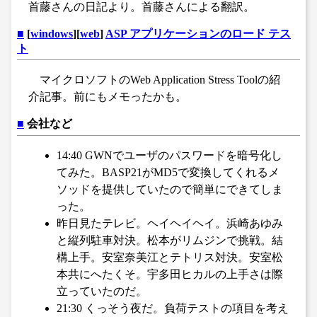
首藤さんの日記より。首藤さんによる翻訳。
■
[
windows
][
web
]
ASP アプリケーションのロード テス
ト
マイクロソフトのWeb Application Stress Toolの紹
介記事。前にもメモったかも。
■
会社など
14:40 GWNでユーザのパスワードを暗号化し
てみた。BASP21がMD5で変換してくれるメ
ソッドを提供していたので簡単にできてしま
った。
昨日見たテレビ。ヘイヘイヘイ。浜崎あゆみ
と縦列駐車対決。松本がリムジンで挑戦。結
構上手。安室奈美江とテトリス対決。安室松
本共にへたくそ。宇多田ヒカルの上手さは際
立っていたのだ。
21:30 くっそう夜だ。負荷テストの項目を考え