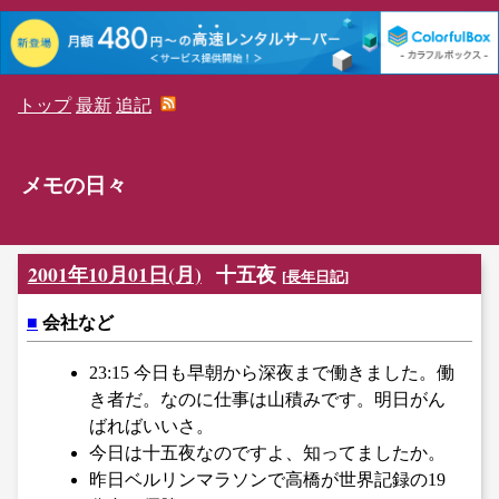
トップ
最新
追記
メモの日々
2001年10月01日(月)
十五夜
[
長年日記
]
■
会社など
23:15 今日も早朝から深夜まで働きました。働
き者だ。なのに仕事は山積みです。明日がん
ばればいいさ。
今日は十五夜なのですよ、知ってましたか。
昨日ベルリンマラソンで高橋が世界記録の19