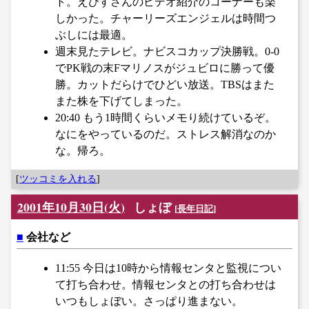
ト。えびすさんのビデオ紹介のコーナーも楽
しかった。チャーリーズエンジェルは時間つ
ぶしには最適。
週末見たテレビ。ナビスコカップ決勝戦。0-0
でPK戦の末Fマリノスがジュビロに勝って優
勝。カットだらけでひどい放送。TBSはまた
また株を下げてしまった。
20:40 もう1時間くらいメモり続けているぞ。
なにをやっているのだ。ストレス解消なのか
な。帰ろ。
[
ツッコミを入れる
]
2001年10月30日(火)
しょぼ
[
長年日記
]
■
会社など
11:55 今日は10時から情報センタと監視につい
て打ち合わせ。情報センタとの打ち合わせは
いつもしょぼい。さっぱり進まない。