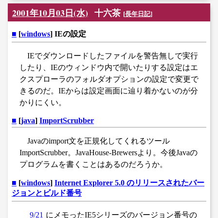
2001年10月03日(水)
十六茶
[
長年日記
]
■
[
windows
] IEの設定
IEでダウンロードしたファイルを警告無しで実行
したり、IEのウィンドウ内で開いたりする設定はエ
クスプローラのフォルダオプションの設定で変更で
きるのだ。IEからは設定画面に辿り着かないのが分
かりにくい。
■
[
java
]
ImportScrubber
Javaのimport文を正規化してくれるツール
ImportScrubber。JavaHouse-Brewersより。今後Javaの
プログラムを書くことはあるのだろうか。
■
[
windows
]
Internet Explorer 5.0 のリリースされたバー
ジョンとビルド番号
9/21
にメモったIE5シリーズのバージョン番号の