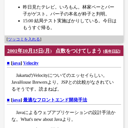
昨日見たテレビ。いろもん。林家ペーとパー
子がゲスト。パー子の本名が粋子と判明。
15:00 結局テスト実施ばかりしている。今日は
もうすぐ帰る。
[
ツッコミを入れる
]
2001年10月15日(月)
点数をつけてしまう
[
長年日記
]
■
[
java
]
Velocity
JakartaのVelocityについてのエッセイらしい。
JavaHouse Brewersより。JSPとの比較がなされてい
るそうです。読まねば。
■
[
java
]
最適なフロントエンド開発手法
Javaによるウェブアプリケーションの設計手法か
な。What's new about Javaより。