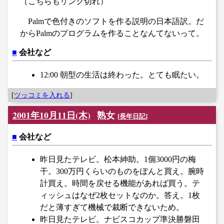
（こちらもリンク切れ）
Palmで色付きのソフトを作る説明の日本語訳。だ
からPalmのプログラムを作ることなんてないって。
■
会社など
12:00 朝型の生活は終わった。とても眠たい。
[
ツッコミを入れる
]
2001年10月11日(木)
熟女
[
長年日記
]
■
会社など
昨日見たテレビ。松本紳助。1個3000円の梅
干。300万円くらいのものをぽんと買え。腕時
計買え。時間を戻せる機能があれば買う。テ
ィッシュはなぜ2枚セットなのか。答え。1枚
だと薄すぎて機械で裁断できないため。
昨日見たテレビ。ナビスコカップ準決勝磐田