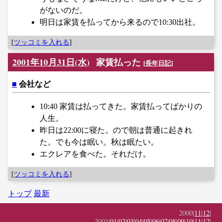
がないのだ。
明日は家賃を払ってから来るので10:30出社。
[
ツッコミを入れる
]
2001年10月31日(水)
家賃払った
[
長年日記
]
■
会社など
10:40 家賃は払ってきた。家賃払ってばかりの
人生。
昨日は22:00に寝た。ので朝は普通に起きれ
た。でも今は眠い。秋は眠たい。
エクレアを食べた。それだけ。
[
ツッコミを入れる
]
トップ
最新
2000|
11
|
12
|
2001|
01
|
02
|
03
|
04
|
05
|
06
|
07
|
08
|
09
|
10
|
11
|
12
|