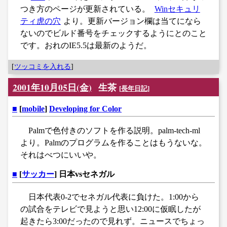
つき方のページが更新されている。
Winセキュリ
ティ虎の穴
より。更新バージョン欄は当てになら
ないのでビルド番号をチェックするようにとのこと
です。おれのIE5.5は最新のようだ。
[
ツッコミを入れる
]
2001年10月05日(金)
生茶
[
長年日記
]
■
[
mobile
]
Developing for Color
Palmで色付きのソフトを作る説明。palm-tech-ml
より。Palmのプログラムを作ることはもうないな。
それはべつにいいや。
■
[
サッカー
] 日本vsセネガル
日本代表0-2でセネガル代表に負けた。1:00から
の試合をテレビで見ようと思い12:00に仮眠したが
起きたら3:00だったので見れず。ニュースでちょっ