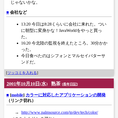
じゃないかな。
■
会社など
13:20 今日は8:28くらいに会社に来れた。つい
に朝型に変身かな！JavaWorldをやっと買っ
た。
16:20 今北陸の監視を終えたところ。30分かか
った。
今日食べたのはシフォンとマルセイバターサ
ンドだ。
[
ツッコミを入れる
]
2001年10月10日(水)
熟茶
[
長年日記
]
■
[
mobile
]
カラーに対応したアプリケーションの開発
（リンク切れ）
→
http://www.palmsource.com/jp/dev/tech/color/