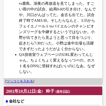
vs鹿島。深夜の再放送を見てしまった。すご
い雨の中の試合。結局0-0の引き分け。なんで
や。川口がんばってた。金古も出てた。試合
終了時でAM3:30。そしたらなんと、3:35から
フェイエノールトvsバイエルンのチャンピオ
ンズリーグを中継するというではないか。小
野が出てきたら見ようと思って目をつぶり、
起きたら7:30だった。小野は途中出場も活躍
できずだったようだがよく分からない。
QA技術室ウェブページのURL変わってんじ
ゃん。ちょくちょく変えるなっつーの。ホス
ト名をDNSに登録すればいいのになあ。なぜ
しない。
[
ツッコミを入れる
]
2001年10月12日(金)
粋子
[
長年日記
]
■
会社など