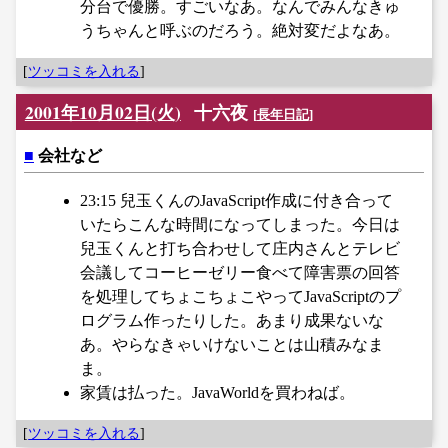
分台で優勝。すごいなあ。なんでみんなきゅ
うちゃんと呼ぶのだろう。絶対変だよなあ。
[
ツッコミを入れる
]
2001年10月02日(火)
十六夜
[
長年日記
]
■
会社など
23:15 兒玉くんのJavaScript作成に付き合って
いたらこんな時間になってしまった。今日は
兒玉くんと打ち合わせして庄内さんとテレビ
会議してコーヒーゼリー食べて障害票の回答
を処理してちょこちょこやってJavaScriptのプ
ログラム作ったりした。あまり成果ないな
あ。やらなきゃいけないことは山積みなま
ま。
家賃は払った。JavaWorldを買わねば。
[
ツッコミを入れる
]