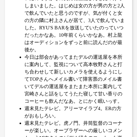
しまいました。はじめは女の方が男の方と2人
で飲んでいたと思うのですが、気が付くと女
の方の隣に村上さんが居て、3人で飲んでいま
した。RYU'S BARを放送していたのっていつ
だったかなあ。10年前くらいかなあ。村上龍
はオーディションをずっと前に読んだのが最
後か。
今日は部会があってまたデルの運送屋を本所
に案内して、監視について高本牧野さんと打
ち合わせして新しいカメラを使えるようにし
てTOPさんへメイル書いて障害票のメイル書
いてデルの運送屋をまたまた本所に案内して
宮崎さんと話をしてうたた寝して甘い香りの
コーヒーも飲んだなあ。とにかく眠いっす。
週末見たテレビ。アリーマイラブ4。ERの方
がおもしろい。
週末見たテレビ。虎ノ門。井筒監督のコーナ
ーが楽しい。オーブラザーへの厳しいコメン