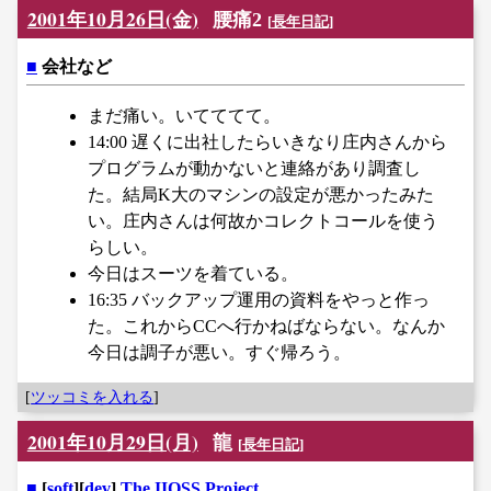
2001年10月26日(金)
腰痛2
[
長年日記
]
■
会社など
まだ痛い。いてててて。
14:00 遅くに出社したらいきなり庄内さんから
プログラムが動かないと連絡があり調査し
た。結局K大のマシンの設定が悪かったみた
い。庄内さんは何故かコレクトコールを使う
らしい。
今日はスーツを着ている。
16:35 バックアップ運用の資料をやっと作っ
た。これからCCへ行かねばならない。なんか
今日は調子が悪い。すぐ帰ろう。
[
ツッコミを入れる
]
2001年10月29日(月)
龍
[
長年日記
]
■
[
soft
][
dev
]
The IIOSS Project