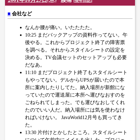
腰痛
[
長年日記
]
■
会社など
なんか腰が痛い。いたたたた。
10:25 まだバックアップの資料作ってない。午
後やる。これからプロジェクト終了の障害票
を調べる。それからスタイルシートの設定を
決める。TV会議セットのセットアップも必要
だなあ。
11:10 まだプロジェクト終了もスタイルシート
もやってない。デルからUPSが届いたので本
所に案内したりしてた。納入場所が新館にな
っていたので運送屋に本所へ運びなおすのを
ごねられてしまった。でも運びなおしてくれ
たのでいい人だ。納入場所には気を使わなけ
ればいけない。 JavaWorld12月号も買ってき
た。
13:30 片付けとかしたところ。スタイルシート
について午前中にメイルを出した。プロジェ