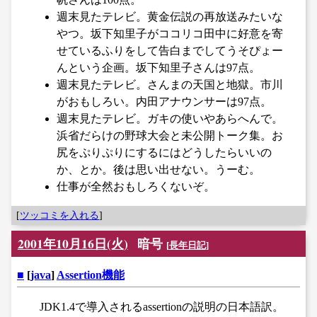
週末見たテレビ。黄金伝説の再放送みたいな
やつ。坂下知里子がココリコ田中に好意を寄
せているふりをして告白までしてうそぴょー
んという企画。坂下知里子さんは97点。
週末見たテレビ。さんまの天国と地獄。市川
がおもしろい。内田アナウンサーは97点。
週末見たテレビ。ガキの使いやあらへんで。
浜省だらけの野球大会と未公開トーク集。お
尻をぷりぷりにするにはどうしたらいいの
か、とか。後は思い出せない。うーむ。
仕事が全然おもしろくないぞ。
[
ツッコミを入れる
]
2001年10月16日(火)
暗号
[
長年日記
]
■
[
java
]
Assertion機能
JDK1.4で導入されるassertionの説明の日本語訳。