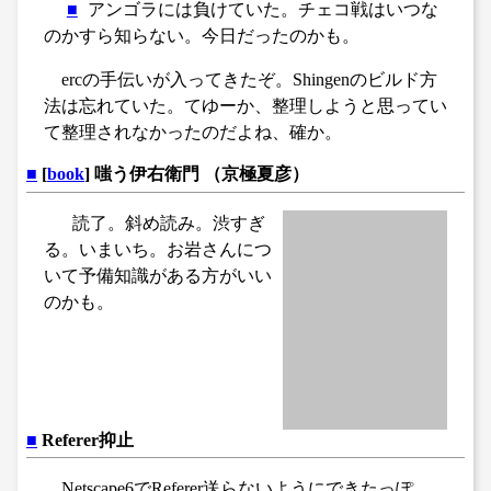
■
アンゴラには負けていた。チェコ戦はいつな
のかすら知らない。今日だったのかも。
ercの手伝いが入ってきたぞ。Shingenのビルド方
法は忘れていた。てゆーか、整理しようと思ってい
て整理されなかったのだよね、確か。
■
[
book
] 嗤う伊右衛門 （京極夏彦）
読了。斜め読み。渋すぎ
る。いまいち。お岩さんにつ
いて予備知識がある方がいい
のかも。
■
Referer抑止
Netscape6でReferer送らないようにできたっぽ