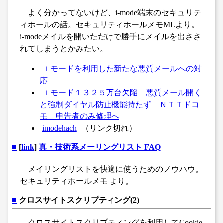
よく分かってないけど、i-mode端末のセキュリテ
ィホールの話。セキュリティホールメモMLより。
i-modeメイルを開いただけで勝手にメイルを出ささ
れてしまうとかみたい。
ｉモードを利用した新たな悪質メールへの対
応
ｉモード１３２５万台欠陥 悪質メール開く
と強制ダイヤル防止機能持たず ＮＴＴドコ
モ 申告者のみ修理へ
imodehach
（リンク切れ）
■
[
link
]
真・技術系メーリングリスト FAQ
メイリングリストを快適に使うためのノウハウ。
セキュリティホールメモ より。
■
クロスサイトスクリプティング(2)
クロスサイトスクリプティングを利用してCookie