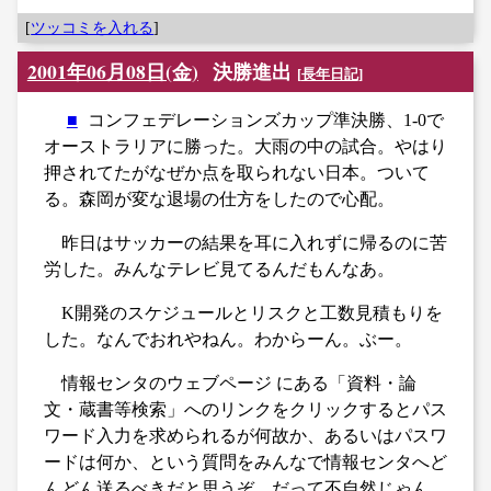
[
ツッコミを入れる
]
2001年06月08日(金)
決勝進出
[
長年日記
]
■
コンフェデレーションズカップ準決勝、1-0で
オーストラリアに勝った。大雨の中の試合。やはり
押されてたがなぜか点を取られない日本。ついて
る。森岡が変な退場の仕方をしたので心配。
昨日はサッカーの結果を耳に入れずに帰るのに苦
労した。みんなテレビ見てるんだもんなあ。
K開発のスケジュールとリスクと工数見積もりを
した。なんでおれやねん。わからーん。ぶー。
情報センタのウェブページ にある「資料・論
文・蔵書等検索」へのリンクをクリックするとパス
ワード入力を求められるが何故か、あるいはパスワ
ードは何か、という質問をみんなで情報センタへど
んどん送るべきだと思うぞ。だって不自然じゃん。