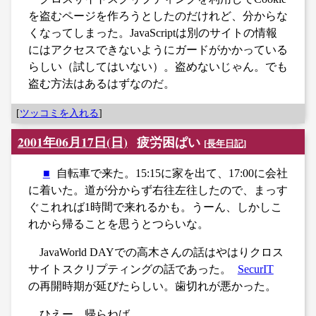
を盗むページを作ろうとしたのだけれど、分からな
くなってしまった。JavaScriptは別のサイトの情報
にはアクセスできないようにガードがかかっている
らしい（試してはいない）。盗めないじゃん。でも
盗む方法はあるはずなのだ。
[
ツッコミを入れる
]
2001年06月17日(日)
疲労困ぱい
[
長年日記
]
■
自転車で来た。15:15に家を出て、17:00に会社
に着いた。道が分からず右往左往したので、まっす
ぐこれれば1時間で来れるかも。うーん、しかしこ
れから帰ることを思うとつらいな。
JavaWorld DAYでの高木さんの話はやはりクロス
サイトスクリプティングの話であった。
SecurIT
の再開時期が延びたらしい。歯切れが悪かった。
ひえー、帰らねば。