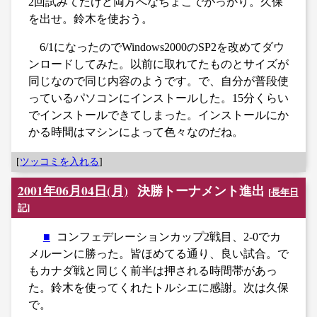
2回試みてたけど両方へなちょこでがっかり。久保
を出せ。鈴木を使おう。
6/1になったのでWindows2000のSP2を改めてダウ
ンロードしてみた。以前に取れてたものとサイズが
同じなので同じ内容のようです。で、自分が普段使
っているパソコンにインストールした。15分くらい
でインストールできてしまった。インストールにか
かる時間はマシンによって色々なのだね。
[
ツッコミを入れる
]
2001年06月04日(月)
決勝トーナメント進出
[
長年日
記
]
■
コンフェデレーションカップ2戦目、2-0でカ
メルーンに勝った。皆ほめてる通り、良い試合。で
もカナダ戦と同じく前半は押される時間帯があっ
た。鈴木を使ってくれたトルシエに感謝。次は久保
で。