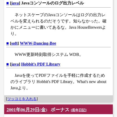
■
[
java
] Javaコンソールのログ出力レベル
ネットスケープのJavaコンソールはログの出力レ
ベルを変えられるのだそうです。知らなかった。確
かにメニューに書いてあるな。Java HouseBrewersよ
り。
■
[
soft
]
WWW-Dancing-Bee
WWW更新時刻取得システム WDB。
■
[
java
]
Hobbit's PDF Library
Javaを使ってPDFファイルを手軽に作成するため
のライブラリ Hobbit's PDF Library。What's new about
Javaより。
[
ツッコミを入れる
]
2001年06月29日(金)
ボーナス
[
長年日記
]