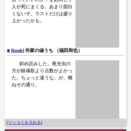
人が死にまくる。あまり面白
くないぞ。ラストだけは盛り
上がったかも。
■
[
book
] 作家の値うち （福田和也）
斜め読みした。夜光虫の
方が鎮魂歌より点数がよかっ
た。ちょっと違うな。が、概
ねその通り。
[
ツッコミを入れる
]