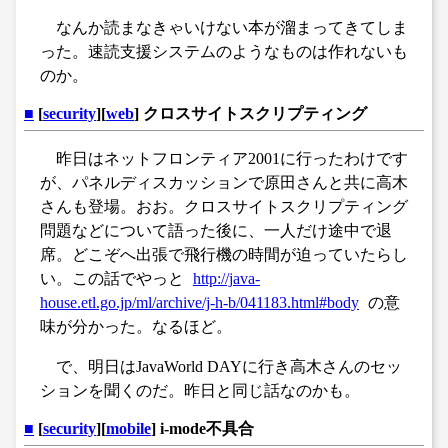
なんか読まなきゃいけない本が溜まってきてしま
った。速読支援システムのようなものは作れないも
のか。
■
[
security
][
web
] クロスサイトスクリプティング
昨日はネットフロンティア2001に行ったわけです
が、パネルディスカッションで原田さんと共に高木
さんも登場。おお。クロスサイトスクリプティング
問題などについて語った後に、一人だけ途中で退
席。どこぞへ出張で飛行機の時間が迫っていたらし
い。この話でやっと
http://java-
house.etl.go.jp/ml/archive/j-h-b/041183.html#body
の意
味が分かった。なるほど。
で、明日はJavaWorld DAYに行き高木さんのセッ
ションを聞くのだ。昨日と同じ話なのかも。
■
[
security
][
mobile
] i-mode不具合