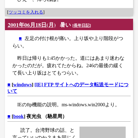
[
ツッコミを入れる
]
2001年06月18日(月)
暑い
[
長年日記
]
■
左足の付け根が痛い。上り坂や上り階段がつ
らい。
昨日は帰りも1:45かかった。道にはあまり迷わな
かったのだが。疲れてたからね。246の最後の緩く
て長い上り坂はとてもつらい。
■
[
windows
]
[IE] FTP サイトへのデータ転送モードにつ
いて
IEのftp機能の説明。ms-windows.win2000より。
■
[
book
] 夜光虫 （馳星周）
読了。台湾野球の話、と
言っていいのか？まあ同じく