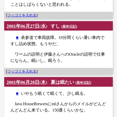
ことはしばらくないと思われる。
[
ツッコミを入れる
]
2001年06月27日(水)
すし
[
長年日記
]
■
表参道で車両故障。10分間くらい暑い車内で
すし詰め状態。もうやだ。
ワームの説明と伊藤さんへのOracleの説明で仕事
にならん。眠いし。眠ろう。
[
ツッコミを入れる
]
2001年06月28日(木)
夏は眠たい
[
長年日記
]
■
いやもう眠くて眠くて。少し眠る。
Java HouseBrewersにmlさんからのメイルがどんど
んどんどん来ている。150通くらいかな。