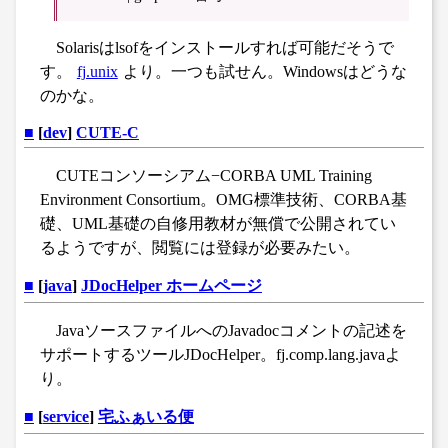
Solarisはlsofをインストールすれば可能だそうで
す。
fj.unix
より。一つも試せん。Windowsはどうな
のかな。
■
[
dev
]
CUTE-C
CUTEコンソーシアム−CORBA UML Training
Environment Consortium。OMG標準技術、CORBA基
礎、UML基礎の自修用教材が無償で公開されてい
るようですが、閲覧には登録が必要みたい。
■
[
java
]
JDocHelper ホームページ
JavaソースファイルへのJavadocコメントの記述を
サポートするツールJDocHelper。fj.comp.lang.javaよ
り。
■
[
service
]
宅ふぁいる便