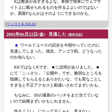
Kは敷居が高すぎるよな。単独で簡単にウェブサ
イト上に載せられるものを作るよよいのではない
か。図面Fなんかはそのようにできるのかも。
[
ツッコミを入れる
]
2001年06月22日(金)
見逃した
[
長年日記
]
■
ワールドユースの試合を今朝やっていたのに
見逃してしまった。残念。アンゴラ戦。どうなった
のか知らない。
KKではなくKです。 ■ に説明がありました。 ■
にて「こっそり」「公開中」です。脆弱なところを
指摘してもらえるとありがたいな。でも変なことし
すぎると不正アクセスと勘違いされてまずいかも。
ちなみに、IISの最新のパッチをまだ当てていな
いので結構まずいかもしれません。
作るよよい、になってるじゃん。直さない。