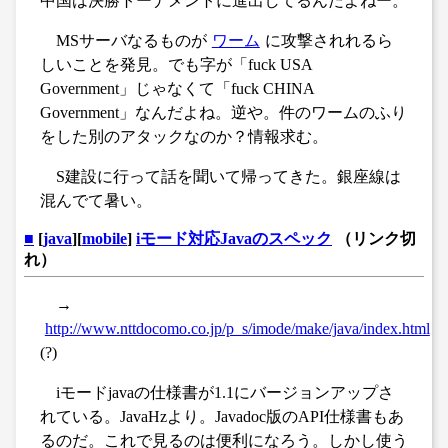
中国は決勝トーナメントに進出してるんだよねー。
MSサーバなるものが
ワーム
に攻撃されれるら
しいことを発見。でも字が「fuck USA
Government」じゃなくて「fuck CHINA
Government」なんだよね。逆や。件のワームのふり
をした別のアタックなのか？情報求む。
S建設に行って話を聞いて帰ってきた。銀座線は
混んでて暑い。
■
[
java
][
mobile
]
iモード対応Javaのスペック
（リンク切
れ）
→
http://www.nttdocomo.co.jp/p_s/imode/make/java/index.html
(?)
iモードjavaの仕様書が1.1にバージョンアップさ
れている。JavaHzより。Javadoc版のAPI仕様書もあ
るのだ。これで見るのは便利になろう。しかし使う