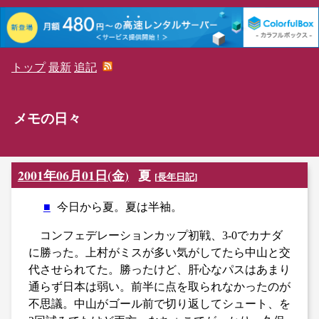
トップ
最新
追記
メモの日々
2001年06月01日(金)
夏
[
長年日記
]
■
今日から夏。夏は半袖。
コンフェデレーションカップ初戦、3-0でカナダ
に勝った。上村がミスが多い気がしてたら中山と交
代させられてた。勝ったけど、肝心なパスはあまり
通らず日本は弱い。前半に点を取られなかったのが
不思議。中山がゴール前で切り返してシュート、を