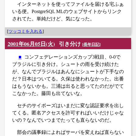
インターネットを使ってファイルを届ける宅ふぁ
いる便。PostgreSQL MLのウェブサイトからリンク
されてた。単純だけど、気になった。
[
ツッコミを入れる
]
2001年06月05日(火)
引き分け
[
長年日記
]
■
コンフェデレーションズカップ3戦目、0-0で
ブラジルに引き分け。シュートの雨を受け続けた
が、なんでブラジルはあんなにシュートが下手なの
だ？日本はついてる。久保は使われなかった。出番
はもうないかも。三浦は出ると思ってたのだがでて
こなかった。藤田も出てないな。
セチのサイボーズはいまだに変な認証要求を出し
てくる。匿名アクセスを許可すればいいだけじゃな
いの？なんでいつまでたっても直らないのだ。
部会の議事録によればサーバを変えねば直らない