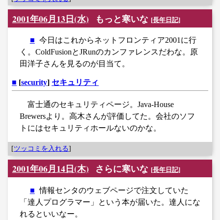
2001年06月13日(水)
もっと寒いな
[
長年日記
]
■
今日はこれからネットフロンティア2001に行
く。ColdFusionとJRunのカンファレンスだわな。原
田洋子さんを見るのが目当て。
■
[
security
]
セキュリティ
富士通のセキュリティページ。Java-House
Brewersより。高木さんが評価してた。会社のソフ
トにはセキュリティホールないのかな。
[
ツッコミを入れる
]
2001年06月14日(木)
さらに寒いな
[
長年日記
]
■
情報センタのウェブページで注文していた
「達人プログラマー」という本が届いた。達人にな
れるといいなー。