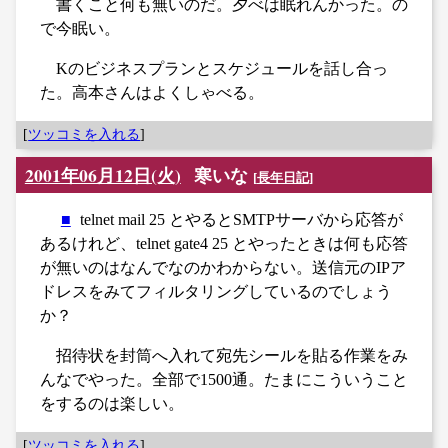
書くこと何も無いのだ。夕べは眠れんかった。の
で今眠い。
Kのビジネスプランとスケジュールを話し合っ
た。高本さんはよくしゃべる。
[
ツッコミを入れる
]
2001年06月12日(火)
寒いな
[
長年日記
]
■
telnet mail 25 とやるとSMTPサーバから応答が
あるけれど、telnet gate4 25 とやったときは何も応答
が無いのはなんでなのかわからない。送信元のIPア
ドレスをみてフィルタリングしているのでしょう
か？
招待状を封筒へ入れて宛先シールを貼る作業をみ
んなでやった。全部で1500通。たまにこういうこと
をするのは楽しい。
[
ツッコミを入れる
]