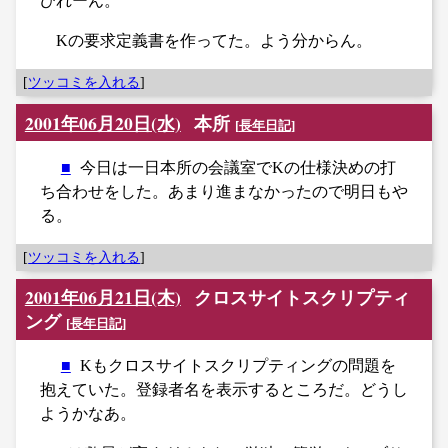
びれーん。
Kの要求定義書を作ってた。よう分からん。
[
ツッコミを入れる
]
2001年06月20日(水)
本所
[
長年日記
]
■
今日は一日本所の会議室でKの仕様決めの打
ち合わせをした。あまり進まなかったので明日もや
る。
[
ツッコミを入れる
]
2001年06月21日(木)
クロスサイトスクリプティ
ング
[
長年日記
]
■
Kもクロスサイトスクリプティングの問題を
抱えていた。登録者名を表示するところだ。どうし
ようかなあ。