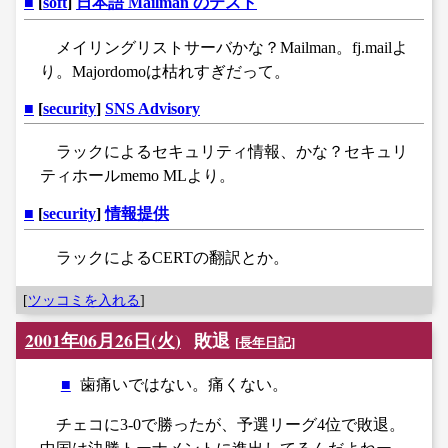
■
[
soft
]
日本語 Mailman のテスト
メイリングリストサーバかな？Mailman。fj.mailよ
り。Majordomoは枯れすぎだって。
■
[
security
]
SNS Advisory
ラックによるセキュリティ情報、かな？セキュリ
ティホールmemo MLより。
■
[
security
]
情報提供
ラックによるCERTの翻訳とか。
[
ツッコミを入れる
]
2001年06月26日(火)
敗退
[
長年日記
]
■
歯痛いではない。痛くない。
チェコに3-0で勝ったが、予選リーグ4位で敗退。