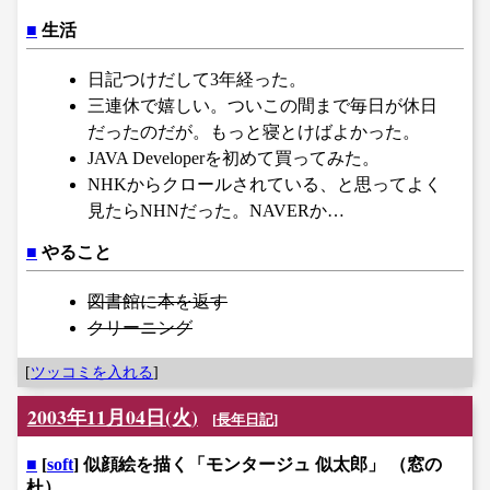
■
生活
日記つけだして3年経った。
三連休で嬉しい。ついこの間まで毎日が休日
だったのだが。もっと寝とけばよかった。
JAVA Developerを初めて買ってみた。
NHKからクロールされている、と思ってよく
見たらNHNだった。NAVERか…
■
やること
図書館に本を返す
クリーニング
[
ツッコミを入れる
]
2003年11月04日(火)
[
長年日記
]
■
[
soft
] 似顔絵を描く「モンタージュ 似太郎」 （窓の
杜）