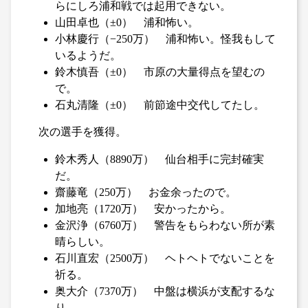
らにしろ浦和戦では起用できない。
山田卓也（±0） 浦和怖い。
小林慶行（−250万） 浦和怖い。怪我もして
いるようだ。
鈴木慎吾（±0） 市原の大量得点を望むの
で。
石丸清隆（±0） 前節途中交代してたし。
次の選手を獲得。
鈴木秀人（8890万） 仙台相手に完封確実
だ。
齋藤竜（250万） お金余ったので。
加地亮（1720万） 安かったから。
金沢浄（6760万） 警告をもらわない所が素
晴らしい。
石川直宏（2500万） ヘトヘトでないことを
祈る。
奥大介（7370万） 中盤は横浜が支配するな
り。