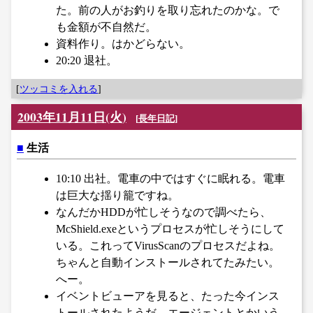
た。前の人がお釣りを取り忘れたのかな。で
も金額が不自然だ。
資料作り。はかどらない。
20:20 退社。
[
ツッコミを入れる
]
2003年11月11日(火)
[
長年日記
]
■
生活
10:10 出社。電車の中ではすぐに眠れる。電車
は巨大な揺り籠ですね。
なんだかHDDが忙しそうなので調べたら、
McShield.exeというプロセスが忙しそうにして
いる。これってVirusScanのプロセスだよね。
ちゃんと自動インストールされてたみたい。
へー。
イベントビューアを見ると、たった今インス
トールされたようだ。エージェントとかいう