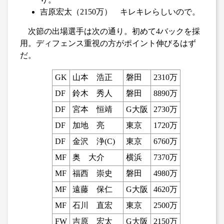
吉原宏太（2150万） キレキレらしいので。
次節の出場選手は次の通り。初めて4バックを採
用。ディフェンス重視の方がポイント伸びるはず
だ。
GK
山本 浩正
磐田
2310万
DF
鈴木 秀人
磐田
8890万
DF
宮本 恒靖
G大阪
2730万
DF
加地 亮
東京
1720万
DF
金沢 浄(C)
東京
6760万
MF
奥 大介
横浜
7370万
MF
福西 崇史
磐田
4980万
MF
遠藤 保仁
G大阪
4620万
MF
石川 直宏
東京
2500万
FW
吉原 宏太
G大阪
2150万