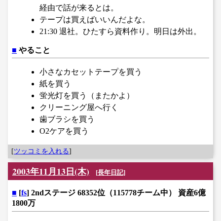
経由で話が来るとは。
テープは買えばいいんだよな。
21:30 退社。ひたすら資料作り。明日は外出。
■
やること
小さなカセットテープを買う
紙を買う
蛍光灯を買う（またかよ）
クリーニング屋へ行く
歯ブラシを買う
O2ケアを買う
[
ツッコミを入れる
]
2003年11月13日(木)
[
長年日記
]
■
[
fs
] 2ndステージ 68352位（115778チーム中） 資産6億
1800万