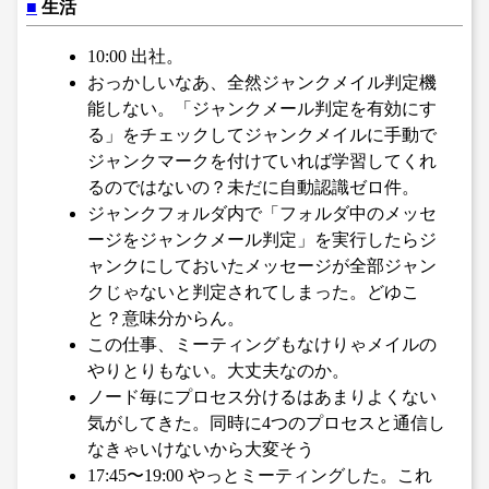
■
生活
10:00 出社。
おっかしいなあ、全然ジャンクメイル判定機
能しない。「ジャンクメール判定を有効にす
る」をチェックしてジャンクメイルに手動で
ジャンクマークを付けていれば学習してくれ
るのではないの？未だに自動認識ゼロ件。
ジャンクフォルダ内で「フォルダ中のメッセ
ージをジャンクメール判定」を実行したらジ
ャンクにしておいたメッセージが全部ジャン
クじゃないと判定されてしまった。どゆこ
と？意味分からん。
この仕事、ミーティングもなけりゃメイルの
やりとりもない。大丈夫なのか。
ノード毎にプロセス分けるはあまりよくない
気がしてきた。同時に4つのプロセスと通信し
なきゃいけないから大変そう
17:45〜19:00 やっとミーティングした。これ