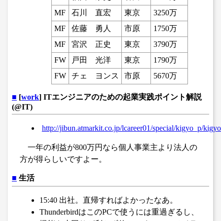
MF
石川 直宏
東京
3250万
MF
佐藤 勇人
市原
1750万
MF
宮沢 正史
東京
3790万
FW
戸田 光洋
東京
1790万
FW
チェ ヨンス
市原
5670万
■
[
work
] ITエンジニアのための起業実践ポイント解説
(@IT)
http://jibun.atmarkit.co.jp/lcareer01/special/kigyo_p/kig
一年の利益が800万円なら個人事業主より法人の
方が得らしいですよー。
■
生活
15:40 出社。直帰すればよかったなあ。
ThunderbirdはこのPCで使うには重過ぎるし、