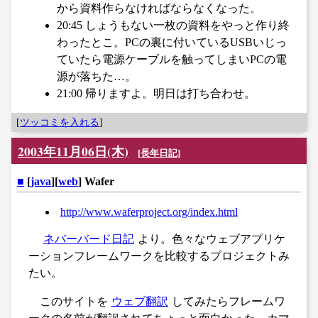
から資料作らなければならなくなった。
20:45 しょうもない一枚の資料をやっと作り終
わったとこ。PCの裏に付いているUSBいじっ
ていたら電源ケーブルを触ってしまいPCの電
源が落ちた…。
21:00 帰りますよ。明日は打ち合わせ。
[
ツッコミを入れる
]
2003年11月06日(木)
[
長年日記
]
■
[
java
][
web
] Wafer
http://www.waferproject.org/index.html
ネバーバード日記
より。色々なウェブアプリケ
ーションフレームワークを比較するプロジェクトみ
たい。
このサイトを
ウェブ翻訳
してみたらフレームワ