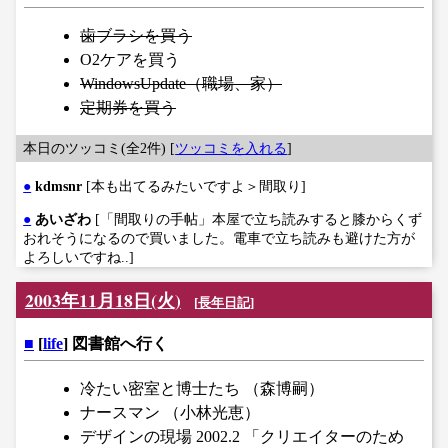
歯ブラシを買う
O2ケアを買う
WindowsUpdate（職場、家）
定期券を買う
本日のツッコミ(全2件) [
ツッコミを入れる
]
●
kdmsnr
[本も出てるみたいですよ＞間取り]
●
あいざわ
[「間取りの手帖」本屋で立ち読みすると膝からくず
おれそうになるので買いました。電車で立ち読みも避けた方が
よろしいですね..]
2003年11月18日(火)
[
長年日記
]
■
[
life
] 図書館へ行く
冷たい密室と博士たち （森博嗣）
ナースマン （小林光恵）
デザインの現場 2002.2 「クリエイターのため