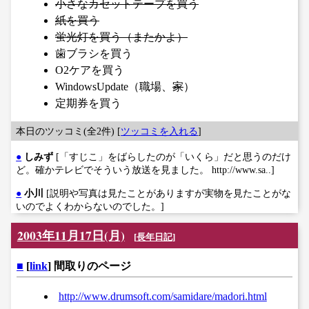
小さなカセットテープを買う
紙を買う
蛍光灯を買う（またかよ）
歯ブラシを買う
O2ケアを買う
WindowsUpdate（職場、
家
）
定期券を買う
本日のツッコミ(全2件) [
ツッコミを入れる
]
●
しみず
[「すじこ」をばらしたのが「いくら」だと思うのだけ
ど。確かテレビでそういう放送を見ました。 http://www.sa..]
●
小川
[説明や写真は見たことがありますが実物を見たことがな
いのでよくわからないのでした。]
2003年11月17日(月)
[
長年日記
]
■
[
link
] 間取りのページ
http://www.drumsoft.com/samidare/madori.html