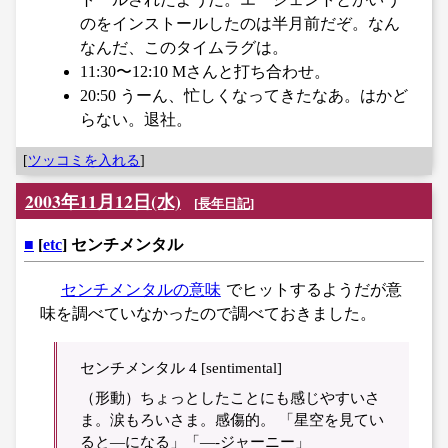
のをインストールしたのは半月前だぞ。なん
なんだ、このタイムラグは。
11:30〜12:10 Mさんと打ち合わせ。
20:50 うーん、忙しくなってきたなあ。はかど
らない。退社。
[
ツッコミを入れる
]
2003年11月12日(水)
[
長年日記
]
■
[
etc
] センチメンタル
センチメンタルの意味
でヒットするようだが意
味を調べていなかったので調べておきました。
センチメンタル 4 [sentimental]
（形動）ちょっとしたことにも感じやすいさ
ま。涙もろいさま。感傷的。 「星空を見てい
ると―になる」「―-ジャーニー」