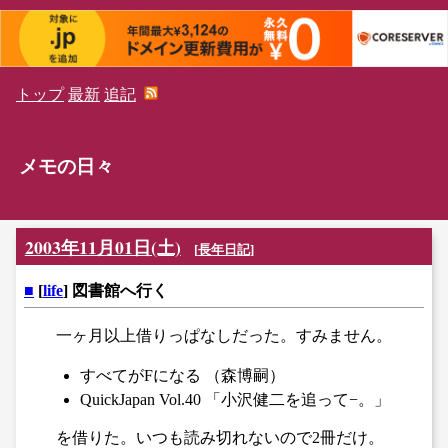
トップ
最新
追記
メモの日々
2003年11月01日(土)
[
長年日記
]
■
[
life
] 図書館へ行く
一ヶ月以上借りっぱなしだった。すみません。
すべてがFになる （森博嗣）
QuickJapan Vol.40 「小沢健二を追って−。」
を借りた。いつも読み切れないので2冊だけ。