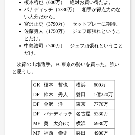
榎本哲也（600万） 絶対お買い得だよ。
パナディッチ（5330万） 相手が得点力のな
い大分だから。
宮沢正史（3790万） セットプレーに期待。
佐藤勇人（1750万） ジェフ頑張れというこ
とだけ。
中島浩司（300万） ジェフ頑張れということ
だけ。
次節の出場選手。FC東京の勢いを買った。強い
と思うし。
GK
榎本 哲也
横浜
600万
DF
鈴木 秀人
磐田
1億220万
DF
金沢 浄
東京
7770万
DF
パナディッチ
名古屋
5330万
MF
奥 大介(C)
横浜
6930万
MF
福西 崇史
磐田
4980万