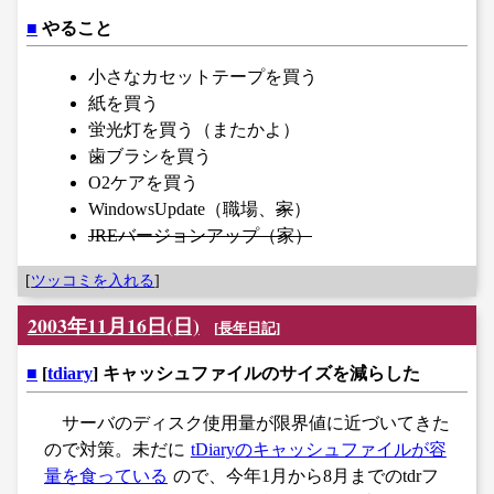
■
やること
小さなカセットテープを買う
紙を買う
蛍光灯を買う（またかよ）
歯ブラシを買う
O2ケアを買う
WindowsUpdate（職場、
家
）
JREバージョンアップ（家）
[
ツッコミを入れる
]
2003年11月16日(日)
[
長年日記
]
■
[
tdiary
] キャッシュファイルのサイズを減らした
サーバのディスク使用量が限界値に近づいてきた
ので対策。未だに
tDiaryのキャッシュファイルが容
量を食っている
ので、今年1月から8月までのtdrフ