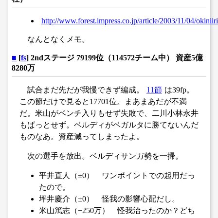
http://www.forest.impress.co.jp/article/2003/11/04/okiniir
なんとなくメモ。
■
[
fs
] 2ndステージ 79199位（114572チーム中） 資産5億
8280万
試合まだ先だが我慢できず編成。
11節
は39fp。
この節だけで見ると17701位。まあまあだが不満
だ。米山がベンチ入りもせず失敗で、二川小林永井
もぱっとせず。ベルディがベガルタに勝てないんだ
ものなあ。資産減ってしまったよ。
次の選手を放出。ベルディサンガ勢を一掃。
平井直人（±0） ワンポイントでの起用だっ
たので。
坪井慶介（±0） 怪我の影響心配だし。
米山篤志（−250万） 怪我治ったのか？どち