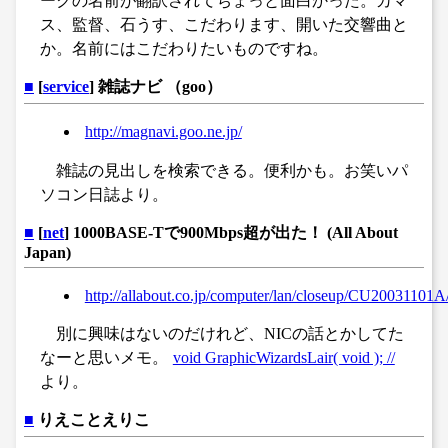
ークの名前が翻訳されてちょっと面白かった。カマ
ス、監督、石うす、こだわります、開いた交響曲と
か。名前にはこだわりたいものですね。
■
[
service
] 雑誌ナビ （goo）
http://magnavi.goo.ne.jp/
雑誌の見出しを検索できる。便利かも。お笑いパ
ソコン日誌より。
■
[
net
] 1000BASE-Tで900Mbps超が出た！ (All About
Japan)
http://allabout.co.jp/computer/lan/closeup/CU20031101A
別に興味はないのだけれど、NICの話とかしてた
なーと思いメモ。
void GraphicWizardsLair( void ); //
より。
■
りえことえりこ