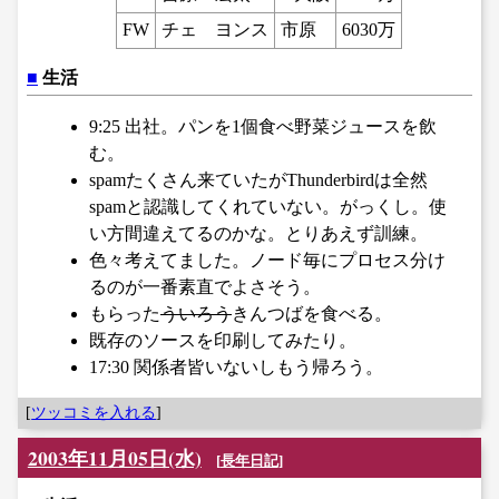
FW
チェ ヨンス
市原
6030万
■
生活
9:25 出社。パンを1個食べ野菜ジュースを飲
む。
spamたくさん来ていたがThunderbirdは全然
spamと認識してくれていない。がっくし。使
い方間違えてるのかな。とりあえず訓練。
色々考えてました。ノード毎にプロセス分け
るのが一番素直でよさそう。
もらった
ういろう
きんつばを食べる。
既存のソースを印刷してみたり。
17:30 関係者皆いないしもう帰ろう。
[
ツッコミを入れる
]
2003年11月05日(水)
[
長年日記
]