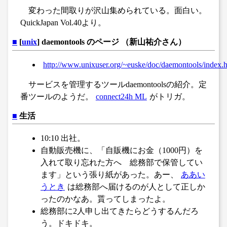
変わった間取りが沢山集められている。面白い。
QuickJapan Vol.40より。
■
[
unix
] daemontools のページ （新山祐介さん）
http://www.unixuser.org/~euske/doc/daemontools/index.
サービスを管理するツールdaemontoolsの紹介。定
番ツールのようだ。
connect24h ML
がトリガ。
■
生活
10:10 出社。
自動販売機に、「自販機にお金（1000円）を
入れて取り忘れた方へ 総務部で保管してい
ます」という張り紙があった。あー、
ああい
うとき
は総務部へ届けるのが人として正しか
ったのかなあ。貰ってしまったよ。
総務部に2人申し出てきたらどうするんだろ
う。ドキドキ。