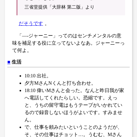
三省堂提供「大辞林 第二版」より
だそうです
。
「―-ジャーニー」ってのはセンチメンタルの意
味を補足する役に立ってないよなあ。ジャーニーっ
て何よ。
■
生活
10:10 出社。
夕方MさんNくんと打ち合わせ。
18:10 偉いMさんと会った。なんと昨日我が家
へ電話してくれたらしい。恐縮です。えっ
と、うちの留守電はもうテープがいかれてい
るので録音しないほうがよいです。すみませ
ん。
で、仕事を頼みたいということのようだが、
そ、その仕事はチョット…。うむむ、Mさん