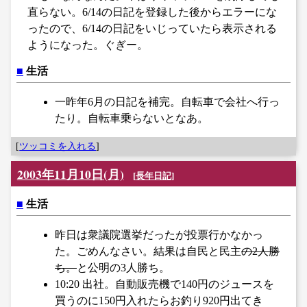
直らない。6/14の日記を登録した後からエラーにな
ったので、6/14の日記をいじっていたら表示される
ようになった。ぐぎー。
■
生活
一昨年6月の日記を補完。自転車で会社へ行っ
たり。自転車乗らないとなあ。
[
ツッコミを入れる
]
2003年11月10日(月)
[
長年日記
]
■
生活
昨日は衆議院選挙だったが投票行かなかっ
た。ごめんなさい。結果は自民と民主
の2人勝
ち。
と公明の3人勝ち。
10:20 出社。自動販売機で140円のジュースを
買うのに150円入れたらお釣り920円出てき