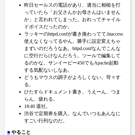
昨日セールスの電話があり、適当に相槌を打
っていたら「お父さんかお母さんはいません
か」と言われてしまった。おれってチャイル
ドボイスだったのか。
ラッキーのhttpd.confが書き換わってて.htaccess
使えなくなってるやん。勝手に設定変えちゃ
まずいのだろうなあ。httpd.confなんでこんな
に空行だらけなんだろう。ツールで編集して
るのかな。サンイーピー450でもApache起動
する気配ないしなあ。
どうもマウスの調子がよろしくない。苛々す
る。
ひたすらドキュメント書き。うえーん、つま
らん、疲れる。
18:40 退社。
渋谷で定期券を購入。なんでいつもあんなに
すごい行列なのだ。
■
やること