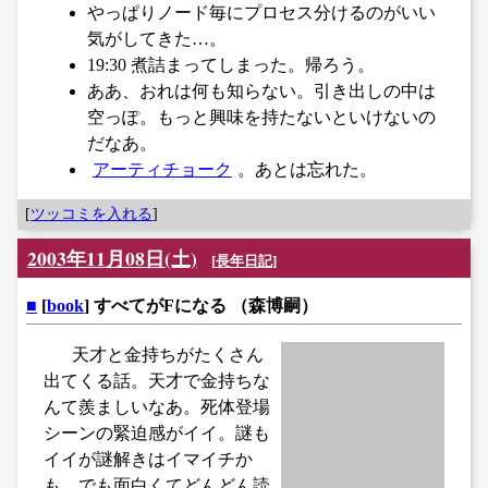
やっぱりノード毎にプロセス分けるのがいい
気がしてきた…。
19:30 煮詰まってしまった。帰ろう。
ああ、おれは何も知らない。引き出しの中は
空っぽ。もっと興味を持たないといけないの
だなあ。
アーティチョーク
。あとは忘れた。
[
ツッコミを入れる
]
2003年11月08日(土)
[
長年日記
]
■
[
book
] すべてがFになる （森博嗣）
天才と金持ちがたくさん
出てくる話。天才で金持ちな
んて羨ましいなあ。死体登場
シーンの緊迫感がイイ。謎も
イイが謎解きはイマイチか
も。でも面白くてどんどん読