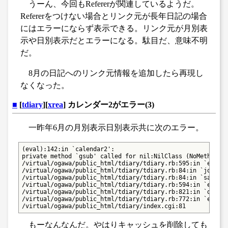
うーん、今回もRefererが関連しているようだ。
Refererをつけない場合とリンク元が長年日記の場合
にはエラーにならず表示できる。リンク元が月別表
示や日別表示だとエラーになる。駄目だ、意味不明
だ。
8月の日記へのリンク元情報を追加したら再現し
なくなった。
■
[
tdiary
][
xrea
] カレンダー2がエラー(3)
一昨年6月の月別表示日別表示共に次のエラー。
(eval):142:in `calendar2':

private method `gsub' called for nil:NilClass (NoMethodErr
/virtual/ogawa/public_html/tdiary/tdiary.rb:595:in `eval_s
/virtual/ogawa/public_html/tdiary/tdiary.rb:84:in `join'

/virtual/ogawa/public_html/tdiary/tdiary.rb:84:in `safe'

/virtual/ogawa/public_html/tdiary/tdiary.rb:594:in `eval_s
/virtual/ogawa/public_html/tdiary/tdiary.rb:821:in `do_eva
/virtual/ogawa/public_html/tdiary/tdiary.rb:772:in `eval_r
/virtual/ogawa/public_html/tdiary/index.cgi:81
もーなんなんだ。やはりキャッシュを削除しても