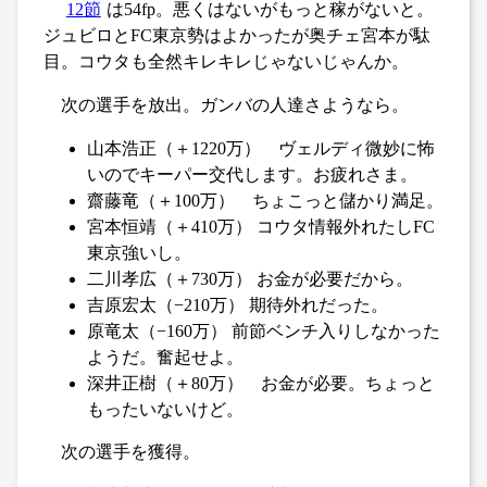
12節
は54fp。悪くはないがもっと稼がないと。
ジュビロとFC東京勢はよかったが奥チェ宮本が駄
目。コウタも全然キレキレじゃないじゃんか。
次の選手を放出。ガンバの人達さようなら。
山本浩正（＋1220万） ヴェルディ微妙に怖
いのでキーパー交代します。お疲れさま。
齋藤竜（＋100万） ちょこっと儲かり満足。
宮本恒靖（＋410万） コウタ情報外れたしFC
東京強いし。
二川孝広（＋730万） お金が必要だから。
吉原宏太（−210万） 期待外れだった。
原竜太（−160万） 前節ベンチ入りしなかった
ようだ。奮起せよ。
深井正樹（＋80万） お金が必要。ちょっと
もったいないけど。
次の選手を獲得。