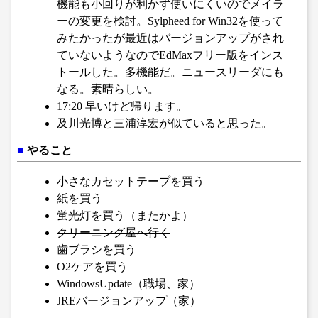
機能も小回りが利かず使いにくいのでメイラ
ーの変更を検討。Sylpheed for Win32を使って
みたかったが最近はバージョンアップがされ
ていないようなのでEdMaxフリー版をインス
トールした。多機能だ。ニュースリーダにも
なる。素晴らしい。
17:20 早いけど帰ります。
及川光博と三浦淳宏が似ていると思った。
■
やること
小さなカセットテープを買う
紙を買う
蛍光灯を買う（またかよ）
クリーニング屋へ行く
歯ブラシを買う
O2ケアを買う
WindowsUpdate（職場、家）
JREバージョンアップ（家）