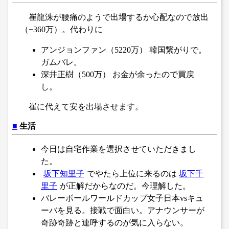
崔龍洙が腰痛のようで出場するか心配なので放出
（−360万）。代わりに
アンジョンファン（5220万） 韓国繋がりで。
ガムバレ。
深井正樹（500万） お金が余ったので買戻
し。
崔に代えて安を出場させます。
■
生活
今日は自宅作業を選択させていただきまし
た。
坂下知里子
でやたら上位に来るのは
坂下千
里子
が正解だからなのだ。今理解した。
バレーボールワールドカップ女子日本vsキュ
ーバを見る。接戦で面白い。アナウンサーが
奇跡奇跡と連呼するのが気に入らない。