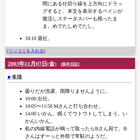
間にある仕切り線を上方向にドラッ
グすると、本文を表示するペインが
復活しステータスバーも残ったま
ま。めでたしめでたし。
18:10 退社。
[
ツッコミを入れる
]
2003年11月07日(金)
[
長年日記
]
■
生活
曇りだが洗濯。雨降りませんように。
10:00 出社。
10:05〜11:50 Mさんと打ち合わせ。
14:00 いかん、眠くてウトウトしてしまう。い
かんいかん。
机の内線電話が鳴って取ったらBさん宛て。B
さんはずーっと外部で常駐のようだ。