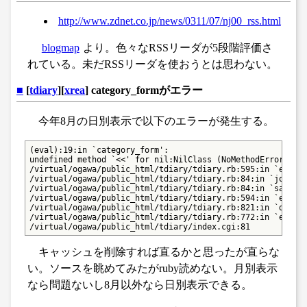
http://www.zdnet.co.jp/news/0311/07/nj00_rss.html
blogmap
より。色々なRSSリーダが5段階評価さ
れている。未だRSSリーダを使おうとは思わない。
■
[
tdiary
][
xrea
] category_formがエラー
今年8月の日別表示で以下のエラーが発生する。
(eval):19:in `category_form':

undefined method `<<' for nil:NilClass (NoMethodError)

/virtual/ogawa/public_html/tdiary/tdiary.rb:595:in `eval_s
/virtual/ogawa/public_html/tdiary/tdiary.rb:84:in `join'

/virtual/ogawa/public_html/tdiary/tdiary.rb:84:in `safe'

/virtual/ogawa/public_html/tdiary/tdiary.rb:594:in `eval_s
/virtual/ogawa/public_html/tdiary/tdiary.rb:821:in `do_eva
/virtual/ogawa/public_html/tdiary/tdiary.rb:772:in `eval_r
/virtual/ogawa/public_html/tdiary/index.cgi:81
キャッシュを削除すれば直るかと思ったが直らな
い。ソースを眺めてみたがruby読めない。月別表示
なら問題ないし8月以外なら日別表示できる。