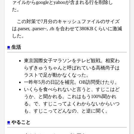
ァイルからgoogleとyahooが含まれる行を削除し
た。
この対策で7月分のキャッシュファイルのサイズ
は.parser, .parser~, .rb を合わせて380KBくらいに激減
した。
■
生活
東京国際女子マラソンをテレビ観戦。相変わ
らずきゅうちゃんと呼ばれている高橋尚子は
ラストで足が動かなくなった。
一昨年5月の日記を補完。OB訪問受けたり。
いくらを食べられないと言うと、すじこはど
うか、と聞かれる。これはもう100%聞かれ
る。で、すじこってよくわからないからいつ
も、すじこってどんなの、と逆に聞く。
■
やること