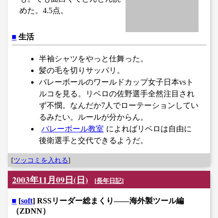
めた。4.5点。
■
生活
半袖シャツをやっと仕舞った。
髪の毛を切りサッパリ。
バレーボールのワールドカップ女子日本vsト
ルコを見る。リベロの佐野選手全然注目され
ず不憫。なんだか7人でローテーションしてい
るみたい。ルールが分からん。
バレーボール教室
によればリベロは自由に
後衛選手と交代できるようだ。
[
ツッコミを入れる
]
2003年11月09日(日)
[
長年日記
]
■
[
soft
] RSSリーダー総まくり――海外製ツール編
（ZDNN）