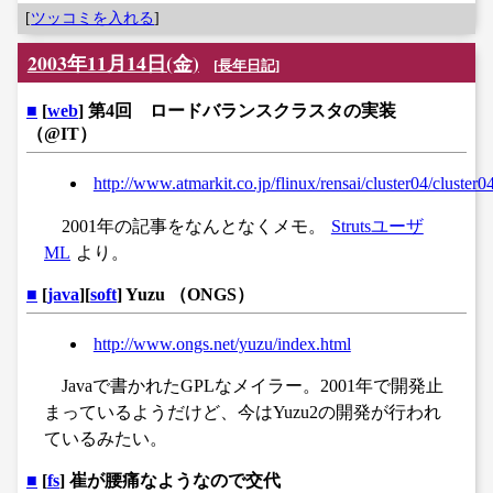
[
ツッコミを入れる
]
2003年11月14日(金)
[
長年日記
]
■
[
web
] 第4回 ロードバランスクラスタの実装
（@IT）
http://www.atmarkit.co.jp/flinux/rensai/cluster04/cluster0
2001年の記事をなんとなくメモ。
Strutsユーザ
ML
より。
■
[
java
][
soft
] Yuzu （ONGS）
http://www.ongs.net/yuzu/index.html
Javaで書かれたGPLなメイラー。2001年で開発止
まっているようだけど、今はYuzu2の開発が行われ
ているみたい。
■
[
fs
] 崔が腰痛なようなので交代