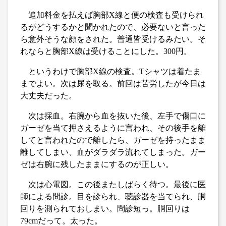
追加料金を払えば胸部X線と便の検査も受けられ
るがどうするかと聞かれたので、必要ないと言った
ら意外そうな顔をされた。普通皆受けるみたい。そ
れならと胸部X線は受けることにした。300円。
というわけで胸部X線の検査。Tシャツは着たま
までよい。次は尿を取る。前回は苦労したが今日は
大丈夫だった。
次は採血。右腕から血を抜いた後、左手で傷口に
ガーゼを当て押さえるように言われ、その後手を離
してと言われたので離したら、ガーゼを持ったまま
離してしまい、血がダラダラ流れてしまった。ガー
ゼは右腕に残したままにするのが正しい。
次は心電図。この後またしばらく待つ。最後に医
師による問診。目を診られ、聴診器を当てられ、胴
回りを測られておしまい。問診短っ。胴回りは
79cmだって。太った。