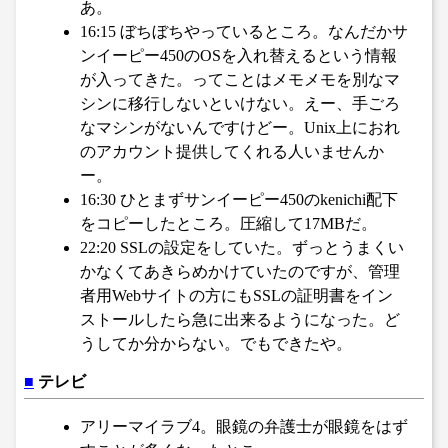
あ。
16:15 ぼちぼちやっているところ。なんだかサ
ンイーピー450のOSを入れ替えるという情報
が入ってきた。ってことはメモメモを別なマ
シンに移行しないといけない。えー、手ごろ
なマシンがないんですけどー。Unix上におれ
のアカウント提供してくれる人いませんか
ー。
16:30 ひとまずサンイーピー450のkenichi配下
をコピーしたところ。圧縮して17MBだ。
22:20 SSLの設定をしていた。ずっとうまくい
かなくてあきらめかけていたのですが、管理
者用Webサイトの方にもSSLの証明書をイン
ストールしたら急に出来るようになった。ど
うしてか分からない。でもできたや。
■
テレビ
アリーマイラブ4。眼鏡の弁護士が眼鏡をはず