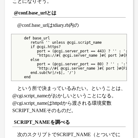
ことになりそう。
@conf.base_urlとは
@conf.base_urlはtdiary.rb内の
     def base_url

        return '' unless @cgi.script_name

        if @cgi.https?

           port = (@cgi.server_port == 443) ? '' : ':' + @
           "https://#{ @cgi.server_name }#{ port }#{File::
        else

           port = (@cgi.server_port == 80) ? '' : ':' + @c
           "http://#{ @cgi.server_name }#{ port }#{File::d
        end.sub(%r|/+$|, '/')

     end
という所で決まっているみたい。ということは、
@cgi.script_nameがおかしいということになる。
@cgi.script_nameはhttpdから渡される環境変数
SCRIPT_NAMEそのものだ。
SCRIPT_NAMEを調べる
次のスクリプトでSCRIPT_NAME（とついでに