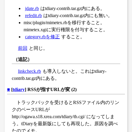
jdate.rb
はtdiary-contrib.tar.gz内にある。
refedit.rb
はtdiary-contrib.tar.gz内にも無い。
misc/plugin/mimetex.rbを移行すること。
mimetex.xgiに実行権限を付与すること。
category.rbを修正
すること。
前回
と同じ。
（追記）
linkcheck.rb
も導入しないと。これはtdiary-
contrib.tar.gz内にある。
■
[
tdiary
] RSSが指すURLが変 (2)
トラックバックを受けるとRSSファイル内のリン
クのベースURLが
http://ogawa.s18.xrea.com/tdiary/tb.cgi/ になってしま
う。tDiaryを最新版にしても再現した。原因を調べ
たのでメモ。