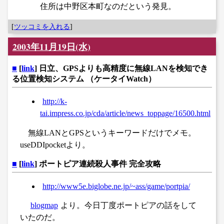
住所は中野区本町なのだという発見。
[
ツッコミを入れる
]
2003年11月19日(水)
■
[
link
] 日立、GPSよりも高精度に無線LANを検知でき
る位置検知システム （ケータイWatch）
http://k-
tai.impress.co.jp/cda/article/news_toppage/16500.html
無線LANとGPSというキーワードだけでメモ。
useDDIpocketより。
■
[
link
] ポートピア連続殺人事件 完全攻略
http://www5e.biglobe.ne.jp/~ass/game/portpia/
blogmap
より。今日丁度ポートピアの話をして
いたのだ。