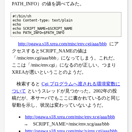
PATH_INFO）の値を調べてみた。
#!/bin/sh

echo Content-type: text/plain

echo

echo SCRIPT_NAME=$SCRIPT_NAME

echo PATH_INFO=$PATH_INFO
http://ogawa.s18.xrea.com/misc/env.cgi/aaa/bbb
にア
クセスするとSCRIPT_NAMEの値は
「/misc/env.cgi/aaa/bbb」になってしまう。これだ。
ここは「/misc/env.cgi」になるのが正しい。つまり
XREAが悪いということのようだ。
検索すると
Cgi プログラムへ渡される環境変数に
ついて
というスレッドが見つかった。2002年の投
稿だが、本サーバでもここに書かれているのと同じ
挙動を示し、状況は変わっていないようだ。
http://ogawa.s18.xrea.com/misc/env.xcg/aaa/bbb
→ SCRIPT_NAME=/misc/env.xcg/aaa/bbb
http://ogawa.s18.xrea.com/misc/x/env.cgi/aaa/bbb