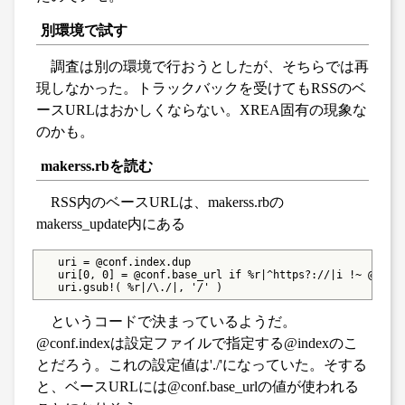
別環境で試す
調査は別の環境で行おうとしたが、そちらでは再
現しなかった。トラックバックを受けてもRSSのベ
ースURLはおかしくならない。XREA固有の現象な
のかも。
makerss.rbを読む
RSS内のベースURLは、makerss.rbの
makerss_update内にある
   uri = @conf.index.dup

   uri[0, 0] = @conf.base_url if %r|^https?://|i !~ @conf.
   uri.gsub!( %r|/\./|, '/' )
というコードで決まっているようだ。
@conf.indexは設定ファイルで指定する@indexのこ
とだろう。これの設定値は'./'になっていた。そする
と、ベースURLには@conf.base_urlの値が使われる