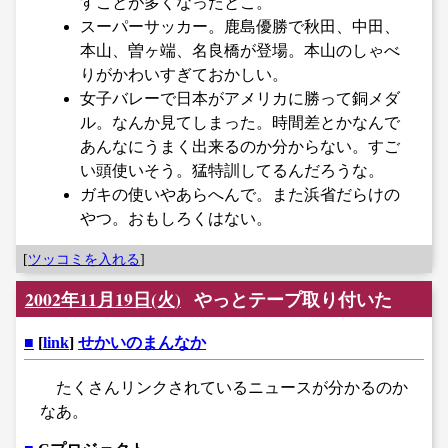
すことが多くなったとこ。
スーパーサッカー。鹿島優勝で秋田、中田、
本山、曽ヶ端、名良橋が登場。本山のしゃべ
りがかわいすぎておかしい。
女子バレーで日本がアメリカに勝って銅メダ
ル。なんか見てしまった。時間差とかなんで
あんなにうまく出来るのか分からない。すご
い頭使いそう。猛特訓してるんだろうな。
ガキの使いやあらへんで。また浜省だらけの
やつ。おもしろくはない。
[
ツッコミを入れる
]
2002年11月19日(火)
やっとテープ取り付いた
■
[
link
]
せかいのまんなか
たくさんリンクされているニュースが分かるのか
なあ。