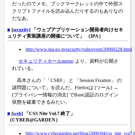
だったのでメモ。ブックマークレットの中で外部ス
クリプトファイルを読み込んだりするのもありなの
だなあ。
■
[
security
] 「ウェブアプリケーション開発者向けセキ
ュリティ実装講座の開催について」 （IPA）
http://www.ipa.go.jp/security/vuln/event/20060228.html
セキュリティホールmemo
より。資料が公開さ
れている。
高木さんの「「CSRF」 と 「Session Fixation」 の
諸問題について」を読んだ。Firefoxは [ツール] →
[プライバシー情報の消去] でBasic認証のログイン
状態を破棄できるみたい。
■
[
web
] 「CSS Nite Vol.7 終了」
（CYBER@GARDEN）
http://www.cybergarden.net/blog/2006/04/css_nite_vol7.