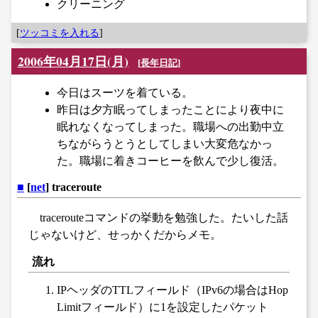
クリーニング
[
ツッコミを入れる
]
2006年04月17日(月)
[
長年日記
]
今日はスーツを着ている。
昨日は夕方眠ってしまったことにより夜中に
眠れなくなってしまった。職場への出勤中立
ちながらうとうとしてしまい大変危なかっ
た。職場に着きコーヒーを飲んで少し復活。
■
[
net
] traceroute
tracerouteコマンドの挙動を勉強した。たいした話
じゃないけど、せっかくだからメモ。
流れ
IPヘッダのTTLフィールド（IPv6の場合はHop
Limitフィールド）に1を設定したパケット