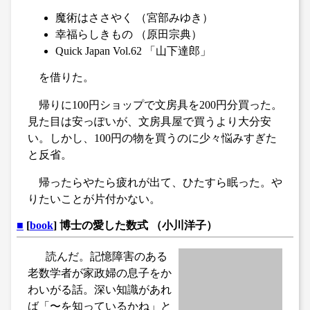
魔術はささやく （宮部みゆき）
幸福らしきもの （原田宗典）
Quick Japan Vol.62 「山下達郎」
を借りた。
帰りに100円ショップで文房具を200円分買った。
見た目は安っぽいが、文房具屋で買うより大分安
い。しかし、100円の物を買うのに少々悩みすぎた
と反省。
帰ったらやたら疲れが出て、ひたすら眠った。や
りたいことが片付かない。
■
[
book
] 博士の愛した数式 （小川洋子）
読んだ。記憶障害のある
老数学者が家政婦の息子をか
わいがる話。深い知識があれ
ば「〜を知っているかね」と