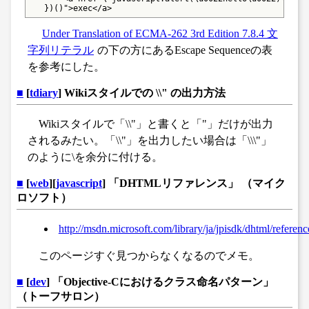
   })()">exec</a>
Under Translation of ECMA-262 3rd Edition 7.8.4 文
字列リテラル
の下の方にあるEscape Sequenceの表
を参考にした。
■
[
tdiary
] Wikiスタイルでの \\" の出力方法
Wikiスタイルで「\\"」と書くと「"」だけが出力
されるみたい。「\\"」を出力したい場合は「\\\"」
のように\を余分に付ける。
■
[
web
][
javascript
] 「DHTMLリファレンス」 （マイク
ロソフト）
http://msdn.microsoft.com/library/ja/jpisdk/dhtml/referenc
このページすぐ見つからなくなるのでメモ。
■
[
dev
] 「Objective-Cにおけるクラス命名パターン」
（トーフサロン）