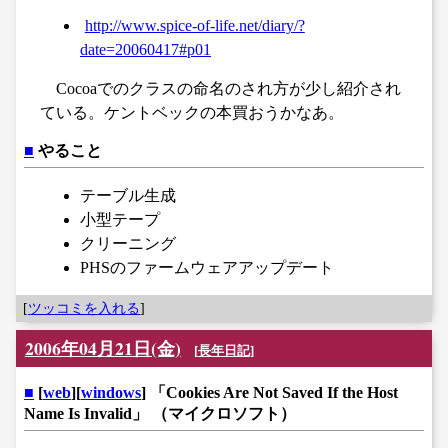
http://www.spice-of-life.net/diary/?
date=20060417#p01
Cocoaでのクラスの命名のされ方が少し紹介され
ている。ケントベックの本買おうかなあ。
■
やること
テーブル生成
小型テープ
クリーニング
PHSのファームウェアアップデート
[
ツッコミを入れる
]
2006年04月21日(金)
[
長年日記
]
■
[
web
][
windows
] 「Cookies Are Not Saved If the Host
Name Is Invalid」 （マイクロソフト）