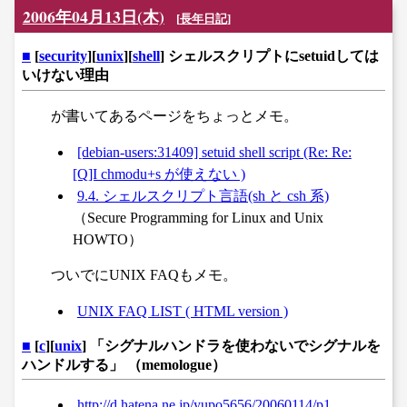
2006年04月13日(木)
[
長年日記
]
■
[
security
][
unix
][
shell
] シェルスクリプトにsetuidしては
いけない理由
が書いてあるページをちょっとメモ。
[debian-users:31409] setuid shell script (Re: Re:
[Q]I chmodu+s が使えない )
9.4. シェルスクリプト言語(sh と csh 系)
（Secure Programming for Linux and Unix
HOWTO）
ついでにUNIX FAQもメモ。
UNIX FAQ LIST ( HTML version )
■
[
c
][
unix
] 「シグナルハンドラを使わないでシグナルを
ハンドルする」 （memologue）
http://d.hatena.ne.jp/yupo5656/20060114/p1