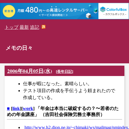
トップ
最新
追記
メモの日々
2006年04月05日(水)
[
長年日記
]
仕事が暇になった。素晴らしい。
テスト項目の作成を手伝うよう頼まれたので
作成している。
■
[
link
][
work
] 「年金は本当に破綻するの？〜若者のた
めの年金講座」 （吉田社会保険労務士事務所）
http://www.h2.dion.ne.jp/~chimaki/ws/mailmag/nmindex