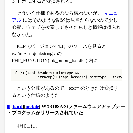
ントカ にすると変換される。
そういう仕様であるのなら構わないが、
マニュ
アル
にはそのような記述は見当たらないので少し
心配。ウェブを検索してもそれらしき情報は得られ
なかった。
PHP（バージョン4.4.1）のソースを見ると、
ext/mbstring/mbstring.c の
PHP_FUNCTION(mb_output_handler) 内に
if (SG(sapi_headers).mimetype &&

            strncmp(SG(sapi_headers).mimetype, "text/", 5
という分岐があるので、text/* のときだけ変換す
るという仕様のようだ。
■
[
hard
][
mobile
] WX310SAのファームウェアアップデー
トプログラムがリリースされていた
4月6日に。