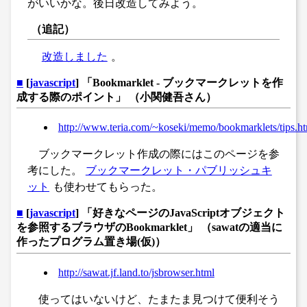
がいいかな。後日改造してみよう。
（追記）
改造しました
。
■
[
javascript
] 「Bookmarklet - ブックマークレットを作
成する際のポイント」 （小関健吾さん）
http://www.teria.com/~koseki/memo/bookmarklets/tips.h
ブックマークレット作成の際にはこのページを参
考にした。
ブックマークレット・パブリッシュキ
ット
も使わせてもらった。
■
[
javascript
] 「好きなページのJavaScriptオブジェクト
を参照するブラウザのBookmarklet」 （sawatの適当に
作ったプログラム置き場(仮)）
http://sawat.jf.land.to/jsbrowser.html
使ってはいないけど、たまたま見つけて便利そう