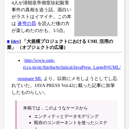
4人が清朝皇帝側室珍妃殺害
事件の真相を追う話。面白い
がラストはイマイチ。この本
は
蒼穹の昴
を読んだ後の方
が楽しめたのかも。3.5点。
■
[
dev
] 「大規模プロジェクトにおける UML 活用の
業」 （オブジェクトの広場）
http://www.ogis-
ri.co.jp/otc/hiroba/technical/JavaPress_LargePrjUML/
oosquare ML
より。以前にメモしようとしてし忘
れていた。JAVA PRESS Vol.42に載った記事に加筆
したものらしい。
本稿では，このようなケースから
エンティティとデータモデリング
既存のコンポーネントを使ったシステ
ム