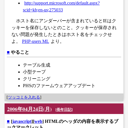
http://support.microsoft.com/default.aspx?
scid=kb;en-us;275033
ホスト名にアンダーバーが含まれているとIEはク
ッキーを保存しないとのこと。クッキーが保存され
ない問題が発生したときはホスト名をチェックせ
よ。
PHP-users ML
より。
■
やること
テーブル生成
小型テープ
クリーニング
PHSのファームウェアアップデート
[
ツッコミを入れる
]
2006年04月24日(月)
[
長年日記
]
■
[
javascript
][
web
] HTMLのヘッダの内容を表示するブ
ックマークレット