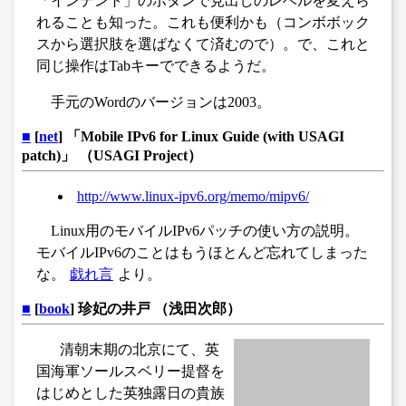
「インデント」のボタンで見出しのレベルを変えら
れることも知った。これも便利かも（コンボボック
スから選択肢を選ばなくて済むので）。で、これと
同じ操作はTabキーでできるようだ。
手元のWordのバージョンは2003。
■
[
net
] 「Mobile IPv6 for Linux Guide (with USAGI
patch)」 （USAGI Project）
http://www.linux-ipv6.org/memo/mipv6/
Linux用のモバイルIPv6パッチの使い方の説明。
モバイルIPv6のことはもうほとんど忘れてしまった
な。
戯れ言
より。
■
[
book
] 珍妃の井戸 （浅田次郎）
清朝末期の北京にて、英
国海軍ソールスベリー提督を
はじめとした英独露日の貴族