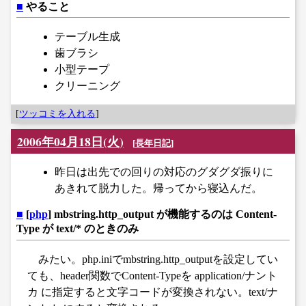
■
やること
テーブル生成
歯ブラシ
小型テープ
クリーニング
[
ツッコミを入れる
]
2006年04月18日(火)
[
長年日記
]
昨日は出先での回りの対応のグダグダ振りに
あきれて脱力した。帰ってから寝込んだ。
■
[
php
] mbstring.http_output が機能するのは Content-
Type が text/* のときのみ
みたい。php.iniでmbstring.http_outputを設定してい
ても、header関数でContent-Typeを application/ナント
カ に指定すると文字コードが変換されない。text/ナ