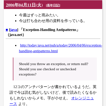
2006年04月11日(火)
[
長年日記
]
今週はずっと雨みたい。
今は打ち合わせ用の資料を作っている。
■
[
java
] 「Exception-Handling Antipatterns」
（java.net）
http://today.java.net/pub/a/today/2006/04/06/exception-
handling-antipatterns.html
Should you throw an exception, or return null?
Should you use checked or unchecked
exceptions?
12コのアンチパターンが書かれているようだ。英
語で今は読む気がしないけど、後で読みたくなるか
もしれないからメモ。字が小せえ。
オレンジニュ
ース
より。