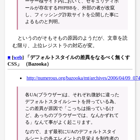
ーザー様サイト内において、セキュリティホ
ールが存在するPHPBBを、外部の者が改竄
し、フィッシング詐欺サイトを公開した事に
よるものと判明。
というのがそもそもの原因のようだが、文章を読
む限り、上位レジストラの対応が変。
■
[
web
] 「デフォルトスタイルの差異をなるべく無くす
CSS」 （Bazooka）
http://numerous.org/bazooka/mt/archives/2006/04/09_07
各UA(ブラウザー)は、それぞれ微妙に違った
デフォルトスタイルシートを持っている為、
この差異が原因で「こっちは揃っているけ
ど、あっちのブラウザーでは、なんかずれて
る」なんて事がよく起こります。
なので、まず最初にUAのデフォルトスタイ
ルシートの各エレメントの見栄えを制作者の