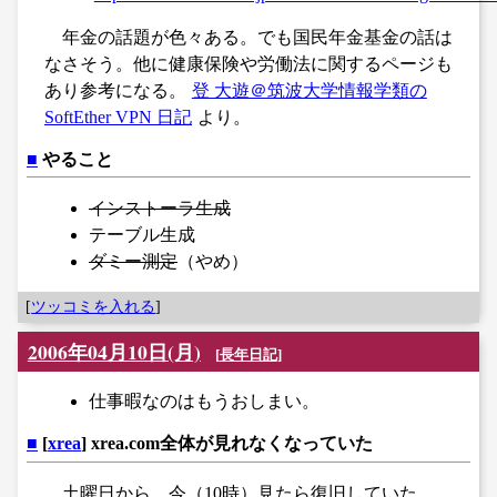
年金の話題が色々ある。でも国民年金基金の話は
なさそう。他に健康保険や労働法に関するページも
あり参考になる。
登 大遊＠筑波大学情報学類の
SoftEther VPN 日記
より。
■
やること
インストーラ生成
テーブル生成
ダミー測定
（やめ）
[
ツッコミを入れる
]
2006年04月10日(月)
[
長年日記
]
仕事暇なのはもうおしまい。
■
[
xrea
] xrea.com全体が見れなくなっていた
土曜日から。今（10時）見たら復旧していた。