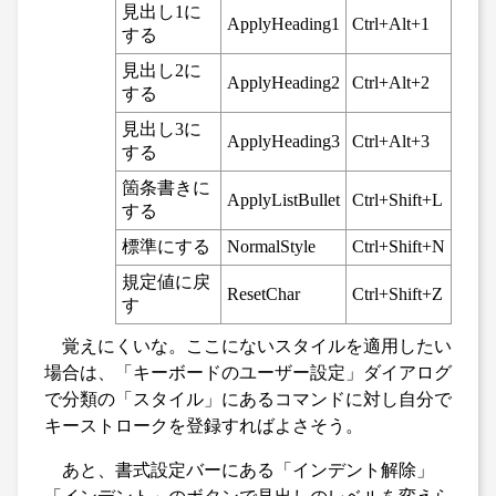
見出し1に
ApplyHeading1
Ctrl+Alt+1
する
見出し2に
ApplyHeading2
Ctrl+Alt+2
する
見出し3に
ApplyHeading3
Ctrl+Alt+3
する
箇条書きに
ApplyListBullet
Ctrl+Shift+L
する
標準にする
NormalStyle
Ctrl+Shift+N
規定値に戻
ResetChar
Ctrl+Shift+Z
す
覚えにくいな。ここにないスタイルを適用したい
場合は、「キーボードのユーザー設定」ダイアログ
で分類の「スタイル」にあるコマンドに対し自分で
キーストロークを登録すればよさそう。
あと、書式設定バーにある「インデント解除」