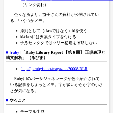
（リンク切れ）
色々な所より。益子さんの資料が公開されてい
る。いくつかメモ。
原則として（classではなく）idを使う
id/classには要素タイプを付ける
子孫セレクタではツリー構造を省略しない
■
[
ruby
] 「Ruby Library Report 【第 6 回】 正規表現と
構文解析」 （るびま）
http://jp.rubyist.net/magazine/?0008-RLR
Ruby用のパーサジェネレータが色々紹介されて
いる記事をちょっとメモ。字が多いからか字の小さ
さが気になる。
■
やること
テーブル生成