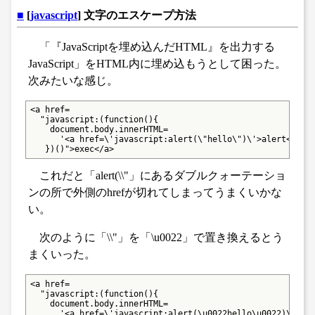
■
[
javascript
] 文字のエスケープ方法
「『JavaScriptを埋め込んだHTML』を出力する
JavaScript」をHTML内に埋め込もうとして困った。
次みたいな感じ。
<a href=

  "javascript:(function(){

    document.body.innerHTML=

      '<a href=\'javascript:alert(\"hello\")\'>alert</a>';
   })()">exec</a>
これだと「alert(\\"」にあるダブルクォーテーショ
ンの所で外側のhrefが切れてしまってうまくいかな
い。
次のように「\\"」を「\u0022」で置き換えるとう
まくいった。
<a href=

  "javascript:(function(){

    document.body.innerHTML=

      '<a href=\'javascript:alert(\u0022hello\u0022)\'>ale