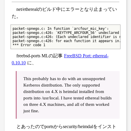
net/etherealのビルド中にエラーとなり止まってい
た。
packet-spnego.c: In function `arcfour_mic_key':

packet-spnego.c:426: `KEYTYPE_ARCFOUR_56' undeclared (firs
packet-spnego.c:426: (Each undeclared identifier is report
packet-spnego.c:426: for each function it appears in.)

*** Error code 1
freebsd-ports MLの記事
FreeBSD Port: ethereal-
0.10.10
に、
This probably has to do with an unsupported
Kerberos distribution. The only supported
distribution on 4.X is heimdal installed from
ports into /usr/local. I have tested ethereal builds
on three 4.X machines, and all of them worked
just fine.
とあったのでportsからsecurity/heimdalをインスト