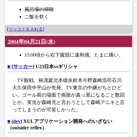
風呂場の掃除
ご飯を炊く
[
ツッコミを入れる
]
2004年04月21日(水)
15:00頃から右下腹部に違和感。たまに痛い。
■
[
サッカー
] U23日本vsギリシャ
TV観戦。林茂庭北本徳永鈴木今野森崎浩司石川
大久保田中平山が先発。TV東京の中継がちとひど
い。ゴール前の場面で画面が真っ黒になること数回
とか。実況が森崎兄と言おうとして森崎アニキと言
ってしまうのが可笑しかった。
■
[
dev
] XULアプリケーション開発へのいざない
（outsider reflex）