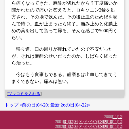
ら痛くなってきた。麻酔が切れたから？丁度痛いか
聞かれたので痛いと答えると、ロキソニン2錠を処
方され、その場で飲んだ。その後止血のため綿を噛
んで待つ。血が止まったら終了。痛み止めと化膿止
めの薬を出して貰って帰る。そんな感じで5000円く
らい。
帰り道、口の周りが痺れていたので不安だった
が、それは麻酔のせいだったのか、しばらく経った
ら治った。
今はもう食事もできる。歯磨きは出血してきてう
まくできない。痛みは無い。
[
ツッコミを入れる
]
トップ
«前の日(04-20)
最新
次の日(04-22)»
2000|
11
|
12
|
2001|
01
|
02
|
03
|
04
|
05
|
06
|
07
|
08
|
09
|
10
|
11
|
12
|
2002|
01
|
02
|
03
|
04
|
05
|
06
|
07
|
08
|
09
|
10
|
11
|
12
|