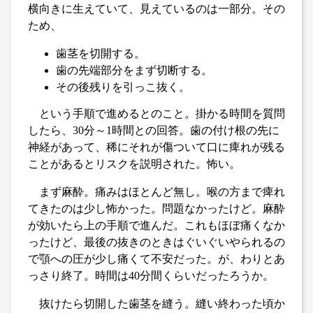
横向きに生えていて、見えているのは一部分。その
ため、
歯茎を切開する。
歯の先端部分をまず切断する。
その後残りを引っこ抜く。
という手順で進めるとのこと。掛かる時間を質問
したら、30分～1時間との回答。歯の付け根の先に
神経があって、稀にそれが傷ついて口に痺れが残る
ことがあるとリスクを説明された。怖い。
まず麻酔。痛みはほとんど無し。喉の方まで痺れ
てきたのは少し怖かった。問題なかったけど。麻酔
が効いたら上の手順で進んだ。これもほぼ痛くなか
ったけど、最後の抜きのときはぐいぐいやられるの
で顎への圧が少し痛くて不安だった。が、わりとあ
っさり終了。時間は40分間くらいだったろうか。
抜けたら切開した歯茎を縫う。縫い終わった頃か