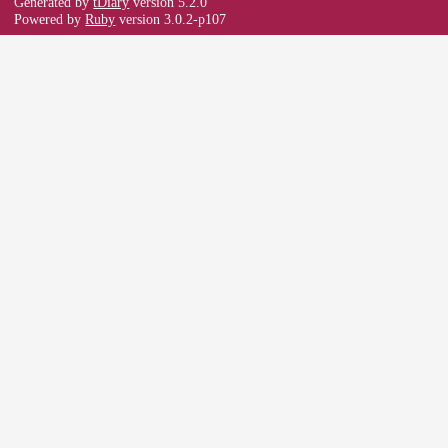
Generated by
tDiary
version 5.2.0
Powered by
Ruby
version 3.0.2-p107