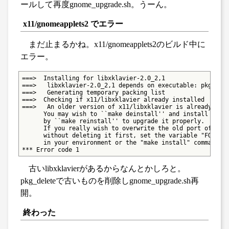
ールして再度gnome_upgrade.sh。うーん。
x11/gnomeapplets2 でエラー
まだ止まるかね。x11/gnomeapplets2のビルド中に
エラー。
===>  Installing for libxklavier-2.0_2,1

===>   libxklavier-2.0_2,1 depends on executable: pkg-conf
===>   Generating temporary packing list

===>  Checking if x11/libxklavier already installed

===>   An older version of x11/libxklavier is already inst
      You may wish to ``make deinstall'' and install this 
      by ``make reinstall'' to upgrade it properly.

      If you really wish to overwrite the old port of x11/
      without deleting it first, set the variable "FORCE_P
      in your environment or the "make install" command li
*** Error code 1
古いlibxklavierがあるからなんとかしろと。
pkg_deleteで古いものを削除しgnome_upgrade.sh再
開。
終わった