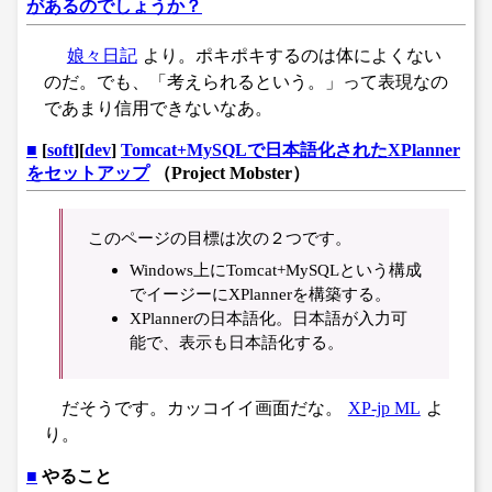
があるのでしょうか？
娘々日記
より。ポキポキするのは体によくない
のだ。でも、「考えられるという。」って表現なの
であまり信用できないなあ。
■
[
soft
][
dev
]
Tomcat+MySQLで日本語化されたXPlanner
をセットアップ
（Project Mobster）
このページの目標は次の２つです。
Windows上にTomcat+MySQLという構成
でイージーにXPlannerを構築する。
XPlannerの日本語化。日本語が入力可
能で、表示も日本語化する。
だそうです。カッコイイ画面だな。
XP-jp ML
よ
り。
■
やること