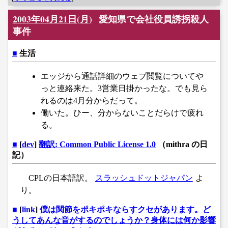
2003年04月21日(月)
愛知県で会社役員誘拐殺人
事件
■
生活
エッジから通話詳細のウェブ閲覧についてや
っと連絡来た。3営業日掛かったな。でも見ら
れるのは4月分からだって。
働いた。ひー、分からないことだらけで疲れ
る。
■
[
dev
]
翻訳: Common Public License 1.0
（mithra の日
記）
CPLの日本語訳。
スラッシュドットジャパン
よ
り。
■
[
link
]
僕は関節をポキポキならすクセがあります。ど
うしてあんな音がするのでしょうか？身体には何か影響