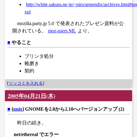
http://white.sakura.ne.jp/~piro/appendix/archives.html#pr
xul
mozilla.party.jp 5.0 で発表されたプレゼン資料が公
開されている。
moz-users ML
より。
■
やること
プリンタ処分
靴磨き
契約
[
ツッコミを入れる
]
2005年04月21日(木)
■
[
unix
] GNOMEを2.8から2.10へバージョンアップ (2)
昨日の続き。
net/ethereal でエラー