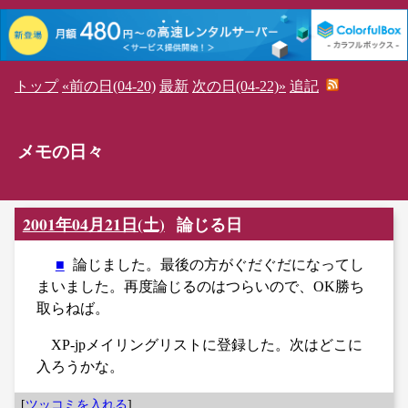
トップ
«前の日(04-20)
最新
次の日(04-22)»
追記
メモの日々
2001年04月21日(土)
論じる日
■
論じました。最後の方がぐだぐだになってし
まいました。再度論じるのはつらいので、OK勝ち
取らねば。
XP-jpメイリングリストに登録した。次はどこに
入ろうかな。
[
ツッコミを入れる
]