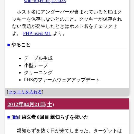
scid=kb;en-us;275033
ホスト名にアンダーバーが含まれているとIEはク
ッキーを保存しないとのこと。クッキーが保存され
ない問題が発生したときはホスト名をチェックせ
よ。
PHP-users ML
より。
■
やること
テーブル生成
小型テープ
クリーニング
PHSのファームウェアアップデート
[
ツッコミを入れる
]
2012年04月21日(土)
■
[
life
] 歯医者 8回目 親知らずを抜いた
親知らずを抜く日が来てしまった。ターゲットは