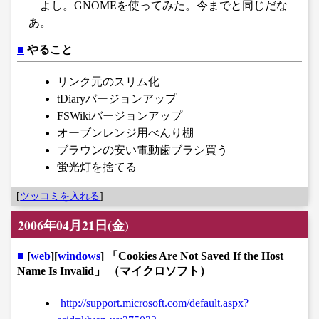
よし。GNOMEを使ってみた。今までと同じだな
あ。
■
やること
リンク元のスリム化
tDiaryバージョンアップ
FSWikiバージョンアップ
オーブンレンジ用べんり棚
ブラウンの安い電動歯ブラシ買う
蛍光灯を捨てる
[
ツッコミを入れる
]
2006年04月21日(金)
■
[
web
][
windows
] 「Cookies Are Not Saved If the Host
Name Is Invalid」 （マイクロソフト）
http://support.microsoft.com/default.aspx?