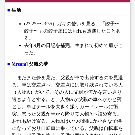
■
生活
(23:25〜23:55）ガキの使いを見る。「餃子〜
餃子〜」の餃子屋にはおれも遭遇したことあ
る。
去年9月の日記を補完。生まれて初めて肩がこ
った。
■
[
dream
] 父親の夢
またまた夢を見た。父親が車で出発するのを見送
る。車は交差点へ。交差点には取り残されている人
（人物A）がいて、その人に父親が何かを言い通り
過ぎようとする。と、人物Aが父親の車へかかと落
とし。車はテールを大きく振りガードレールに衝
突。怒った父親が車から降りて人物Aへ詰め寄る。
おれも駆け寄る。人物Aはいつの間にか小さな子供
になっており自転車に乗っている。父親は自転車を