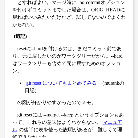
とすればよい。マージ時に--no-commitオプション
を付けずコミットまでした場合は、ORIG_HEADに
戻ればいいみたいだけれど、試してないのでよくわ
からない。
(追記)
resetに--hardを付けるのは、まだコミット前であ
り、元に戻したいのがワークツリーだから。--hard
はワークツリーも含めて元に戻すためのオプショ
ン。
git reset についてもまとめてみる
（murankの
日記）
の図が分かりやすかったのでメモ。
git resetには --merge, --keep というオプションもあ
って、これらの意味はよくわからない。
マニュア
ル
の後半に表を使った説明があるが、難しくて理
解できなかった。