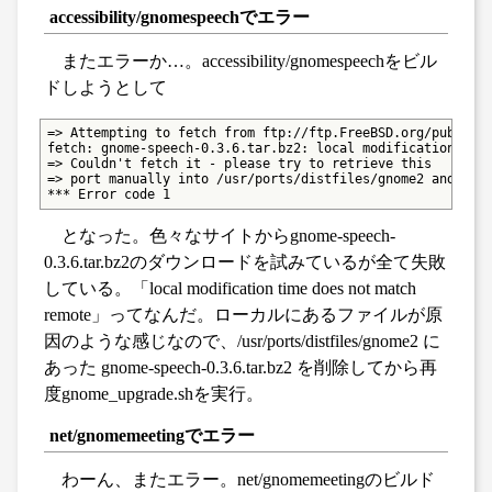
accessibility/gnomespeechでエラー
またエラーか…。accessibility/gnomespeechをビル
ドしようとして
=> Attempting to fetch from ftp://ftp.FreeBSD.org/pub/Free
fetch: gnome-speech-0.3.6.tar.bz2: local modification time
=> Couldn't fetch it - please try to retrieve this

=> port manually into /usr/ports/distfiles/gnome2 and try 
*** Error code 1
となった。色々なサイトからgnome-speech-
0.3.6.tar.bz2のダウンロードを試みているが全て失敗
している。「local modification time does not match
remote」ってなんだ。ローカルにあるファイルが原
因のような感じなので、/usr/ports/distfiles/gnome2 に
あった gnome-speech-0.3.6.tar.bz2 を削除してから再
度gnome_upgrade.shを実行。
net/gnomemeetingでエラー
わーん、またエラー。net/gnomemeetingのビルド