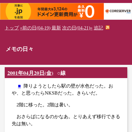
トップ
«前の日(04-19)
最新
次の日(04-21)»
追記
メモの日々
2001年04月20日(金)
○線
■
降りようとしたら駅の壁が水色だった。お
や、と思ったらNKSBだった。きらいだ。
2階に移った。2階は暑い。
おさらばになるのかなあ。とりあえず移行できる
先は無い。