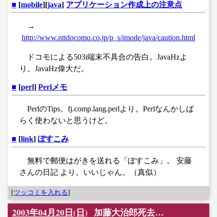
■
[
mobile
][
java
]
アプリケーション作成上の注意点
→
http://www.nttdocomo.co.jp/p_s/imode/java/caution.html
ドコモによる503i端末不具合の告白。JavaHzよ
り。JavaHz偉大だ。
■
[
perl
]
Perlメモ
PerlのTips。fj.comp.lang.perlより。Perlなんかしば
らく使わないと思うけど。
■
[
link
]
ぽすこみ
無料で郵便はがきを送れる「ぽすこみ」。 安藤
さんの日記 より。いいじゃん。（真似）
[
ツッコミを入れる
]
2003年04月20日(日)
加藤大治郎死去…