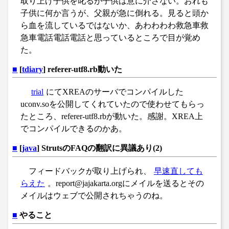
取り上げ子供を叱るが子供は意に介さない。おれも
子供に何か言うが、父親が急に倒れる。見ると頭か
ら血を流しているではないか、あわわわわ救急車救
急車電話電話電話と思っているところで目が覚め
た。
■
[
tdiary
] referer-utf8.rb動いた
trial
にてXREAのサーバでコンパイルした
uconv.soを公開してくれていたので使わせてもらっ
たところ、referer-utf8.rbが動いた。感謝。XREA上
でコンパイルできるのかあ。
■
[
java
] StrutsのFAQの翻訳に異議あり(2)
フィードバックが取り上げられ、
早速直しても
らえた
。report@jajakarta.orgにメイルを送るとその
メイルはウェブで公開されちゃうのね。
■
やること