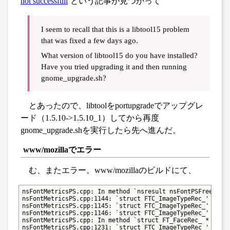
not successfull
という記事が見つかって
I seem to recall that this is a libtool15 problem
that was fixed a few days ago.
What version of libtool15 do you have installed?
Have you tried upgrading it and then running
gnome_upgrade.sh?
とあったので、libtoolをportupgradeでアップグレ
ード（1.5.10->1.5.10_1）してから再度
gnome_upgrade.shを実行したら先へ進んだ。
www/mozillaでエラー
む、またエラー。www/mozillaのビルドにて、
nsFontMetricsPS.cpp: In method `nsresult nsFontPSFreeType:
nsFontMetricsPS.cpp:1144: `struct FTC_ImageTypeRec_' has n
nsFontMetricsPS.cpp:1145: `struct FTC_ImageTypeRec_' has n
nsFontMetricsPS.cpp:1146: `struct FTC_ImageTypeRec_' has n
nsFontMetricsPS.cpp: In method `struct FT_FaceRec_ * nsFon
nsFontMetricsPS.cpp:1231: `struct FTC_ImageTypeRec_' has n