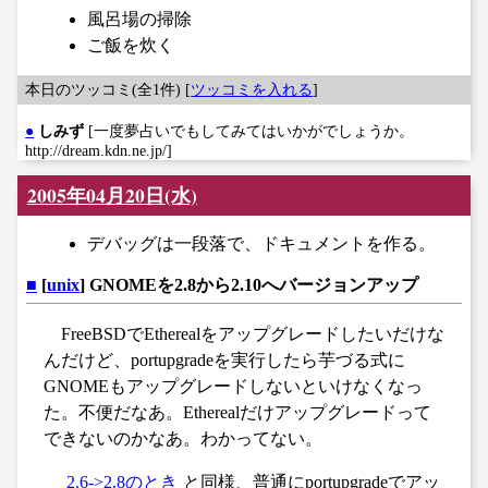
風呂場の掃除
ご飯を炊く
本日のツッコミ(全1件) [
ツッコミを入れる
]
●
しみず
[一度夢占いでもしてみてはいかがでしょうか。
http://dream.kdn.ne.jp/]
2005年04月20日(水)
デバッグは一段落で、ドキュメントを作る。
■
[
unix
] GNOMEを2.8から2.10へバージョンアップ
FreeBSDでEtherealをアップグレードしたいだけな
んだけど、portupgradeを実行したら芋づる式に
GNOMEもアップグレードしないといけなくなっ
た。不便だなあ。Etherealだけアップグレードって
できないのかなあ。わかってない。
2.6->2.8のとき
と同様、普通にportupgradeでアッ