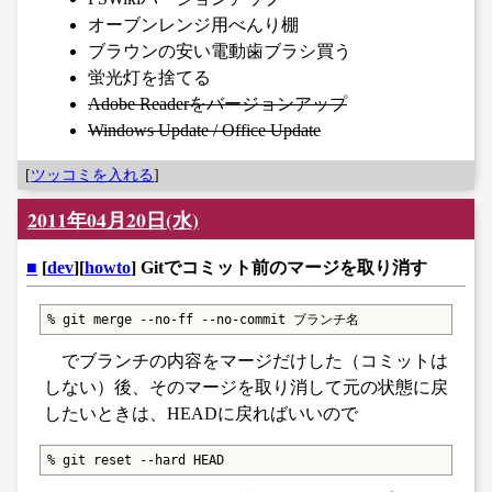
オーブンレンジ用べんり棚
ブラウンの安い電動歯ブラシ買う
蛍光灯を捨てる
Adobe Readerをバージョンアップ
Windows Update / Office Update
[
ツッコミを入れる
]
2011年04月20日(水)
■
[
dev
][
howto
] Gitでコミット前のマージを取り消す
% git merge --no-ff --no-commit ブランチ名
でブランチの内容をマージだけした（コミットは
しない）後、そのマージを取り消して元の状態に戻
したいときは、HEADに戻ればいいので
% git reset --hard HEAD