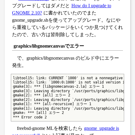
プグレードしてはダメだと
How do I upgrade to
GNOME 2.10?
に書かれていたのでまた
gnome_upgrade.shを使ってアップグレード。なにや
ら重複しているパッケージをいくつか見つけてくれ
たので、古い方は皆削除してしまった。
graphics/libgnomecanvasでエラー
で、graphics/libgnomecanvas のビルド中にエラー
発生。
libtool15: link: CURRENT `1000' is not a nonnegative integ
libtool15: link: `1000:0:1000' is not valid version inform
gmake[3]: *** [libgnomecanvas-2.la] エラー 1

gmake[3]: Leaving directory `/usr/ports/graphics/libgnomec
gmake[2]: *** [all] エラー 2

gmake[2]: Leaving directory `/usr/ports/graphics/libgnomec
gmake[1]: *** [all-recursive] エラー 1

gmake[1]: Leaving directory `/usr/ports/graphics/libgnomec
gmake: *** [all] エラー 2

*** Error code 2
freebsd-gnome MLを検索したら
gnome_upgrade is