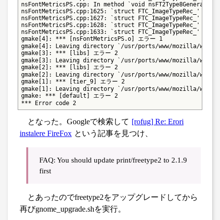
nsFontMetricsPS.cpp: In method `void nsFT2Type8Generator::
nsFontMetricsPS.cpp:1625: `struct FTC_ImageTypeRec_' has n
nsFontMetricsPS.cpp:1627: `struct FTC_ImageTypeRec_' has n
nsFontMetricsPS.cpp:1628: `struct FTC_ImageTypeRec_' has n
nsFontMetricsPS.cpp:1633: `struct FTC_ImageTypeRec_' has n
gmake[4]: *** [nsFontMetricsPS.o] エラー 1

gmake[4]: Leaving directory `/usr/ports/www/mozilla/work/m
gmake[3]: *** [libs] エラー 2

gmake[3]: Leaving directory `/usr/ports/www/mozilla/work/m
gmake[2]: *** [libs] エラー 2

gmake[2]: Leaving directory `/usr/ports/www/mozilla/work/m
gmake[1]: *** [tier_9] エラー 2

gmake[1]: Leaving directory `/usr/ports/www/mozilla/work/m
gmake: *** [default] エラー 2

*** Error code 2
となった。Googleで検索して
[rofug] Re: Erori
instalere FireFox
という記事を見つけ、
FAQ: You should update print/freetype2 to 2.1.9
first
とあったのでfreetype2をアップグレードしてから
再びgnome_upgrade.shを実行。