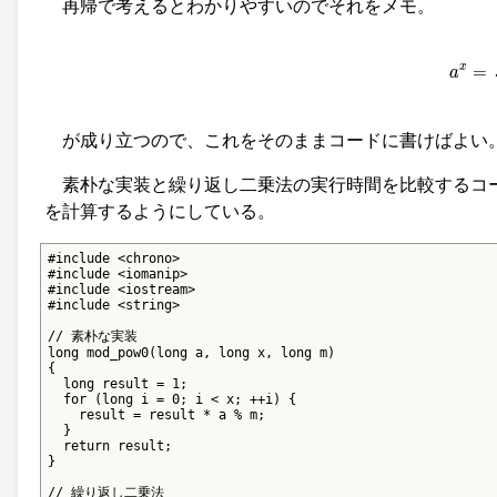
再帰で考えるとわかりやすいのでそれをメモ。
a
x
=
{
1
=
x
a
が成り立つので、これをそのままコードに書けばよい
素朴な実装と繰り返し二乗法の実行時間を比較するコードを
を計算するようにしている。
#include <chrono>

#include <iomanip>

#include <iostream>

#include <string>

// 素朴な実装

long mod_pow0(long a, long x, long m)

{

  long result = 1;

  for (long i = 0; i < x; ++i) {

    result = result * a % m;

  }

  return result;

}

// 繰り返し二乗法
