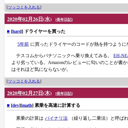
[
ツッコミを入れる
]
2020年02月26日(水)
[
長年日記
]
■
[
hard
] ドライヤーを買った
5年前
に買ったドライヤーのコードが熱を持つように
テスコムからパナソニックへ乗り換えてみる。
EH-NE
より劣っている。Amazonのレビューに匂いのことが
はそれほど気にならないが。
[
ツッコミを入れる
]
2020年02月27日(木)
[
長年日記
]
■
[
dev
][
math
] 累乗を高速に計算する
累乗の計算は
バイナリ法
（繰り返し二乗法）と呼ば