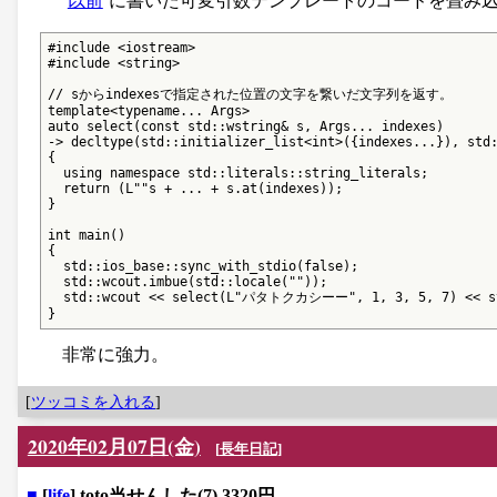
以前
に書いた可変引数テンプレートのコードを畳み
#include <iostream>

#include <string>

// sからindexesで指定された位置の文字を繋いだ文字列を返す。

template<typename... Args>

auto select(const std::wstring& s, Args... indexes)

-> decltype(std::initializer_list<int>({indexes...}), std:
{

  using namespace std::literals::string_literals;

  return (L""s + ... + s.at(indexes));

}

int main()

{

  std::ios_base::sync_with_stdio(false);

  std::wcout.imbue(std::locale(""));

  std::wcout << select(L"パタトクカシーー", 1, 3, 5, 7) << st
}
非常に強力。
[
ツッコミを入れる
]
2020年02月07日(金)
[
長年日記
]
■
[
life
] toto当せんした(7) 3320円