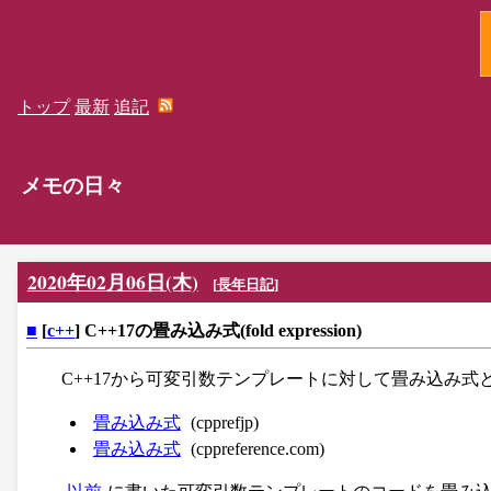
トップ
最新
追記
メモの日々
2020年02月06日(木)
[
長年日記
]
■
[
c++
] C++17の畳み込み式(fold expression)
C++17から可変引数テンプレートに対して畳み込み
畳み込み式
(cpprefjp)
畳み込み式
(cppreference.com)