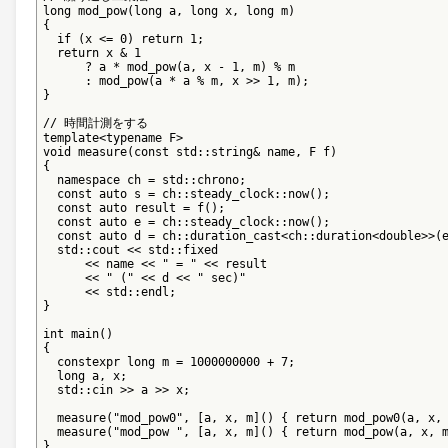
long mod_pow(long a, long x, long m)

{

  if (x <= 0) return 1;

  return x & 1

      ? a * mod_pow(a, x - 1, m) % m

      : mod_pow(a * a % m, x >> 1, m);

}

// 時間計測をする

template<typename F>

void measure(const std::string& name, F f)

{

  namespace ch = std::chrono;

  const auto s = ch::steady_clock::now();

  const auto result = f();

  const auto e = ch::steady_clock::now();

  const auto d = ch::duration_cast<ch::duration<double>>(e
  std::cout << std::fixed

      << name << " = " << result

      << " (" << d << " sec)"

      << std::endl;

}

int main()

{

  constexpr long m = 1000000000 + 7;

  long a, x;

  std::cin >> a >> x;

  measure("mod_pow0", [a, x, m]() { return mod_pow0(a, x, 
  measure("mod_pow ", [a, x, m]() { return mod_pow(a, x, m
}