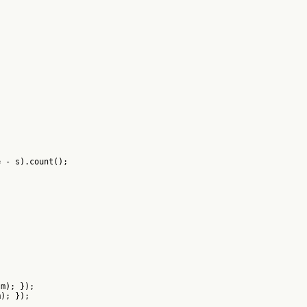
 - s).count();

m); });

); });
