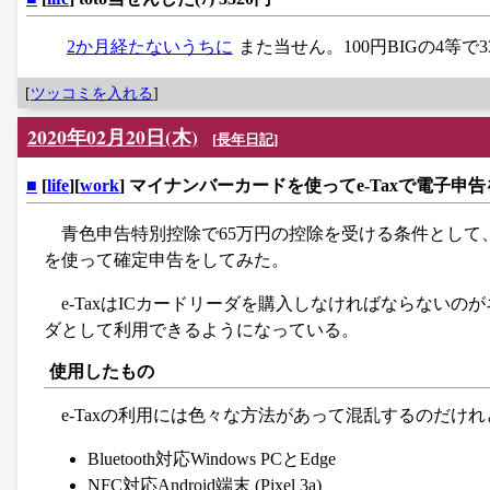
2か月経たないうちに
また当せん。100円BIGの4等
[
ツッコミを入れる
]
2020年02月20日(木)
[
長年日記
]
■
[
life
][
work
] マイナンバーカードを使ってe-Taxで電子申
青色申告特別控除で65万円の控除を受ける条件として
を使って確定申告をしてみた。
e-TaxはICカードリーダを購入しなければならないのが
ダとして利用できるようになっている。
使用したもの
e-Taxの利用には色々な方法があって混乱するのだけ
Bluetooth対応Windows PCとEdge
NFC対応Android端末 (Pixel 3a)