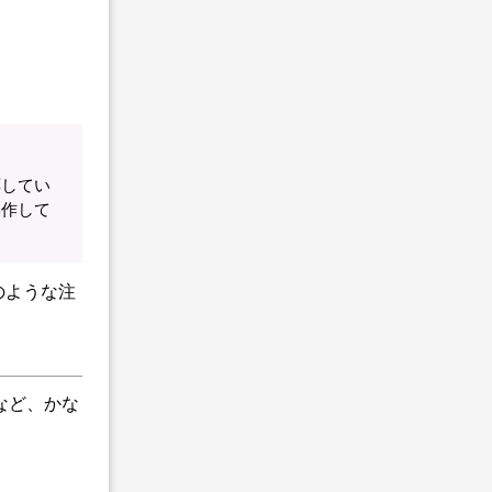
応してい
操作して
のような注
など、かな