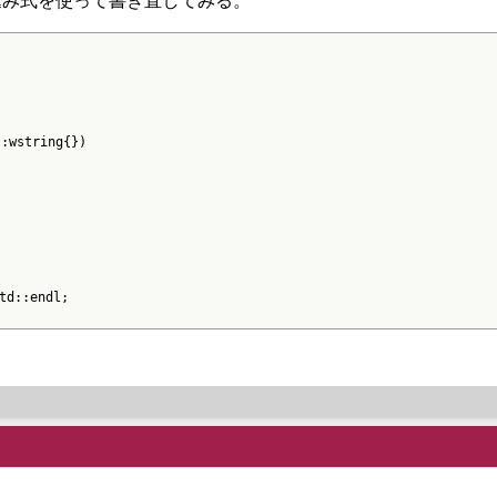
込み式を使って書き直してみる。
:wstring{})

d::endl;
