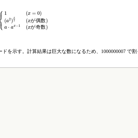
⎧
(
x
=
0
)
(
a
2
)
x
2
(
x
が偶数
)
a
⋅
a
x
−
1
(
x
が奇数
)
⎪
1
(
=
0
)
x
⎨
x
⎩
⎪
2
(
)
(
が
偶
数
)
a
x
2
−
1
⋅
(
が
奇
数
)
x
a
a
x
。
示す。計算結果は巨大な数になるため、1000000007 で