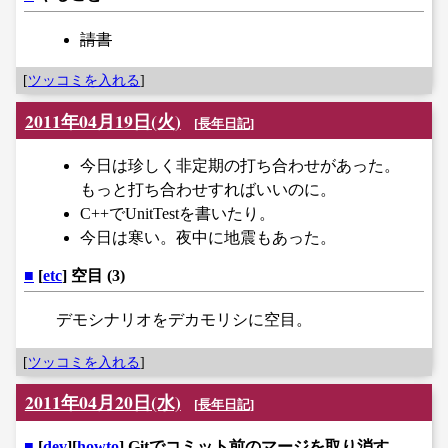
請書
[
ツッコミを入れる
]
2011年04月19日(火)
[
長年日記
]
今日は珍しく非定期の打ち合わせがあった。
もっと打ち合わせすればいいのに。
C++でUnitTestを書いたり。
今日は寒い。夜中に地震もあった。
■
[
etc
] 空目 (3)
デモシナリオをデカモリシに空目。
[
ツッコミを入れる
]
2011年04月20日(水)
[
長年日記
]
■
[
dev
][
howto
] Gitでコミット前のマージを取り消す