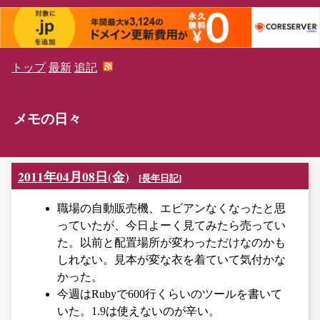
トップ
最新
追記
メモの日々
2011年04月08日(金)
[
長年日記
]
職場の自動販売機、エビアンなくなったと思
っていたが、今日よーく見てみたら売ってい
た。以前と配置場所が変わっただけなのかも
しれない。見本が変な衣を着ていて気付かな
かった。
今週はRubyで600行くらいのツールを書いて
いた。1.9は使えないのが辛い。