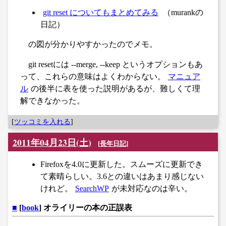
git reset についてもまとめてみる
（murankの
日記）
の図が分かりやすかったのでメモ。
git resetには --merge, --keep というオプションもあ
って、これらの意味はよくわからない。
マニュア
ル
の後半に表を使った説明があるが、難しくて理
解できなかった。
[
ツッコミを入れる
]
2011年04月23日(土)
[
長年日記
]
Firefoxを4.0に更新した。スムーズに更新でき
て素晴らしい。3.6との違いはあまり感じない
けれど。
SearchWP
が未対応なのは辛い。
■
[
book
] オライリーの本の正誤表