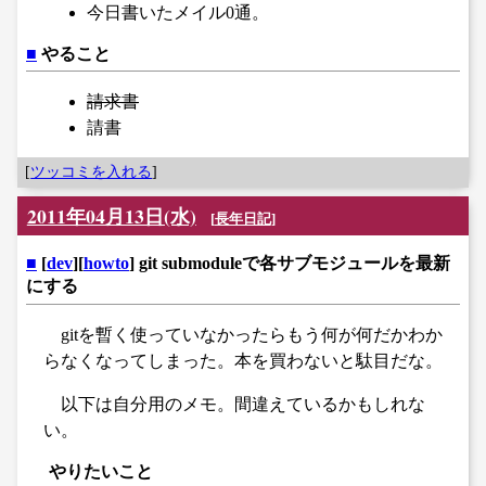
今日書いたメイル0通。
■
やること
請求書
請書
[
ツッコミを入れる
]
2011年04月13日(水)
[
長年日記
]
■
[
dev
][
howto
] git submoduleで各サブモジュールを最新
にする
gitを暫く使っていなかったらもう何が何だかわか
らなくなってしまった。本を買わないと駄目だな。
以下は自分用のメモ。間違えているかもしれな
い。
やりたいこと