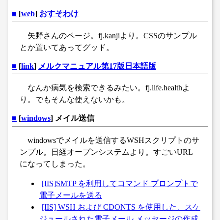
■
[
web
]
おすそわけ
矢野さんのページ。fj.kanjiより。CSSのサンプル
とか置いてあってグッド。
■
[
link
]
メルクマニュアル第17版日本語版
なんか病気を検索できるみたい。fj.life.healthよ
り。でもそんな使えないかも。
■
[
windows
] メイル送信
windowsでメイルを送信するWSHスクリプトのサ
ンプル。日経オープンシステムより。すごいURL
になってしまった。
[IIS]SMTP を利用してコマンド プロンプトで
電子メールを送る
[IIS] WSH および CDONTS を使用した、スケ
ジュールされた電子メール メッセージの作成