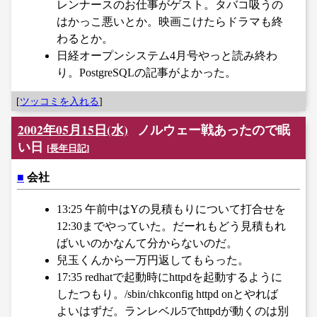
レンナースのお仕事がゲスト。タバコ吸うの
はかっこ悪いとか。映画こけたらドラマも終
わるとか。
日経オープンシステム4月号やっと読み終わ
り。PostgreSQLの記事がよかった。
[
ツッコミを入れる
]
2002年05月15日(水)
ノルウェー戦あったので眠
い日
[
長年日記
]
■
会社
13:25 午前中はYの見積もりについて打合せを
12:30までやっていた。だーれもどう見積もれ
ばいいのかなんて分からないのだ。
兒玉くんから一万円返してもらった。
17:35 redhatで起動時にhttpdを起動するように
したつもり。/sbin/chkconfig httpd onとやれば
よいはずだ。ランレベル5でhttpdが動くのは別