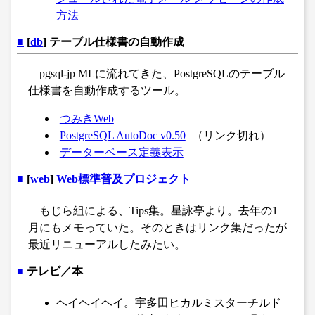
方法
■
[
db
] テーブル仕様書の自動作成
pgsql-jp MLに流れてきた、PostgreSQLのテーブル
仕様書を自動作成するツール。
つみきWeb
PostgreSQL AutoDoc v0.50
（リンク切れ）
データーベース定義表示
■
[
web
]
Web標準普及プロジェクト
もじら組による、Tips集。星詠亭より。去年の1
月にもメモっていた。そのときはリンク集だったが
最近リニューアルしたみたい。
■
テレビ／本
ヘイヘイヘイ。宇多田ヒカルミスターチルド