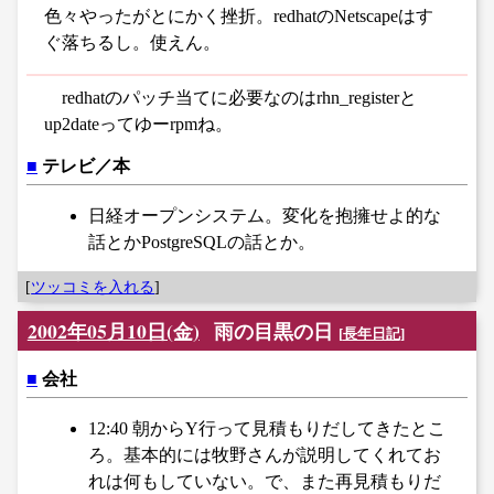
色々やったがとにかく挫折。redhatのNetscapeはす
ぐ落ちるし。使えん。
redhatのパッチ当てに必要なのはrhn_registerと
up2dateってゆーrpmね。
■
テレビ／本
日経オープンシステム。変化を抱擁せよ的な
話とかPostgreSQLの話とか。
[
ツッコミを入れる
]
2002年05月10日(金)
雨の目黒の日
[
長年日記
]
■
会社
12:40 朝からY行って見積もりだしてきたとこ
ろ。基本的には牧野さんが説明してくれてお
れは何もしていない。で、また再見積もりだ