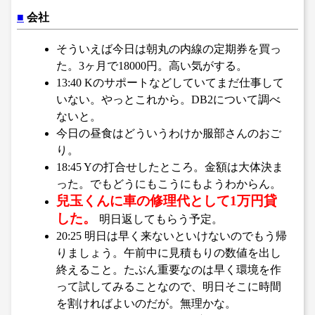
■
会社
そういえば今日は朝丸の内線の定期券を買っ
た。3ヶ月で18000円。高い気がする。
13:40 Kのサポートなどしていてまだ仕事して
いない。やっとこれから。DB2について調べ
ないと。
今日の昼食はどういうわけか服部さんのおご
り。
18:45 Yの打合せしたところ。金額は大体決ま
った。でもどうにもこうにもようわからん。
兒玉くんに車の修理代として1万円貸
した。
明日返してもらう予定。
20:25 明日は早く来ないといけないのでもう帰
りましょう。午前中に見積もりの数値を出し
終えること。たぶん重要なのは早く環境を作
って試してみることなので、明日そこに時間
を割ければよいのだが。無理かな。