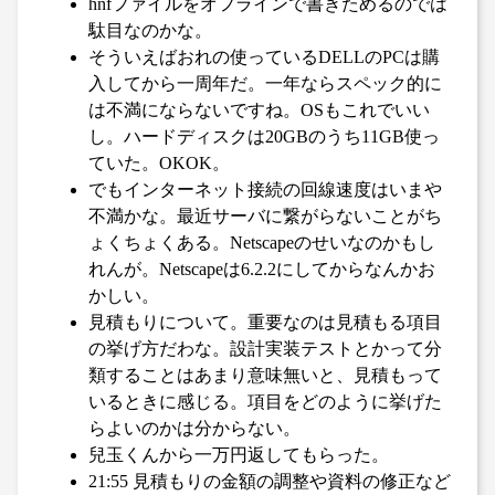
hnfファイルをオフラインで書きためるのでは
駄目なのかな。
そういえばおれの使っているDELLのPCは購
入してから一周年だ。一年ならスペック的に
は不満にならないですね。OSもこれでいい
し。ハードディスクは20GBのうち11GB使っ
ていた。OKOK。
でもインターネット接続の回線速度はいまや
不満かな。最近サーバに繋がらないことがち
ょくちょくある。Netscapeのせいなのかもし
れんが。Netscapeは6.2.2にしてからなんかお
かしい。
見積もりについて。重要なのは見積もる項目
の挙げ方だわな。設計実装テストとかって分
類することはあまり意味無いと、見積もって
いるときに感じる。項目をどのように挙げた
らよいのかは分からない。
兒玉くんから一万円返してもらった。
21:55 見積もりの金額の調整や資料の修正など