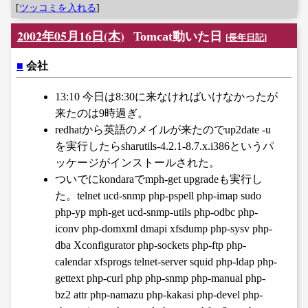
[
ツッコミを入れる
]
2002年05月16日(木)
Tomcat動いた日
[
長年日記
]
■
会社
13:10 今日は8:30に来なければいけなかったが
来たのは9時過ぎ。
redhatから英語のメイルが来たのでup2date -u
を実行したらsharutils-4.2.1-8.7.x.i386というパ
ッケージがインストールされた。
ついでにkondaraでmph-get upgradeも実行し
た。telnet ucd-snmp php-pspell php-imap sudo
php-yp mph-get ucd-snmp-utils php-odbc php-
iconv php-domxml dmapi xfsdump php-sysv php-
dba Xconfigurator php-sockets php-ftp php-
calendar xfsprogs telnet-server squid php-ldap php-
gettext php-curl php php-snmp php-manual php-
bz2 attr php-namazu php-kakasi php-devel php-