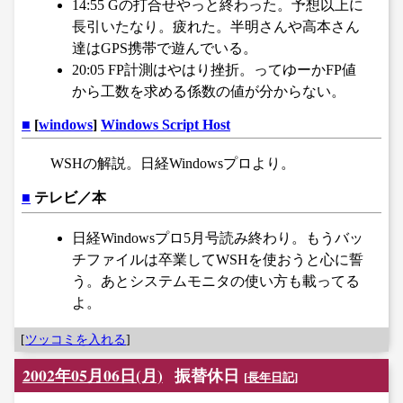
14:55 Gの打合せやっと終わった。予想以上に
長引いたなり。疲れた。半明さんや高本さん
達はGPS携帯で遊んでいる。
20:05 FP計測はやはり挫折。ってゆーかFP値
から工数を求める係数の値が分からない。
■
[
windows
]
Windows Script Host
WSHの解説。日経Windowsプロより。
■
テレビ／本
日経Windowsプロ5月号読み終わり。もうバッ
チファイルは卒業してWSHを使おうと心に誓
う。あとシステムモニタの使い方も載ってる
よ。
[
ツッコミを入れる
]
2002年05月06日(月)
振替休日
[
長年日記
]