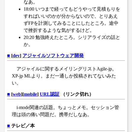
なあ。
18:00 いつまで経ってもどうやって見積もりを
すればいいのかが分からないので、とりあえ
ずFPを計測してみることにしたところ。途中
で挫折するような気がするけど。
20:20 勉強終えたところ。シリアライズの話と
か。
■
[
dev
]
アジャイルソフトウェア開発
アジャイルに関するメイリングリストAgile-jp。
XP-jp MLより。まだ一通しか投稿されてないみた
い。
■
[
web
][
mobile
]
URL認証
（リンク切れ）
i-mode関連の話題。ちょっとメモ。セッション管
理は頭の痛い問題だ。携帯だしなあ。
■
テレビ／本