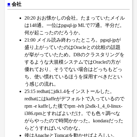
■
会社
20:20 おお懐かしの会社。たまっていたメイル
は148通。一位はpgsql-jp MLで77通。半分だ。
何が起こったのだろうか。
21:00 メイル読み終わったところ。pgsql-jpが
盛り上がっていたのはOracleとの比較の話題
が挙がっていたため。DBのクラスタリングを
するような大規模システムではOracleの方が
優れており、そうでない場合はどっちもどっ
ち、使い慣れているほうを採用すべきだとい
う感じの流れ。
25:15 redhatにjdk1.4をインストールした。
redhatにはkaffeがデフォルトで入っているので
rpm -e kaffeした後でrpm -ivh j2sdk-1_4_0-linux-
i386.rpmとすればよいだけ。でも色々調べな
がらやったので時間かかった。kondaraだった
らどうすればいいのかな。
後はApacheとTomcatを動かせばよろしい。