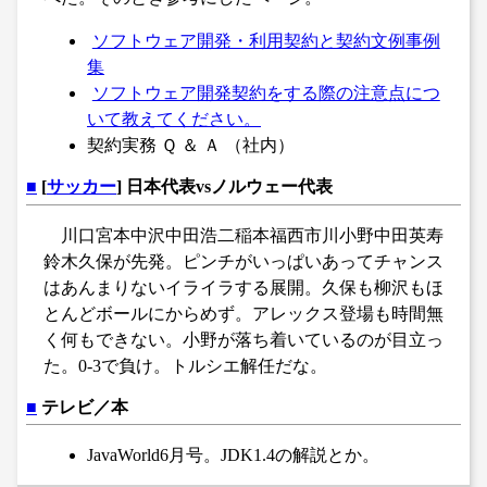
ソフトウェア開発・利用契約と契約文例事例
集
ソフトウェア開発契約をする際の注意点につ
いて教えてください。
契約実務 Ｑ ＆ Ａ （社内）
■
[
サッカー
] 日本代表vsノルウェー代表
川口宮本中沢中田浩二稲本福西市川小野中田英寿
鈴木久保が先発。ピンチがいっぱいあってチャンス
はあんまりないイライラする展開。久保も柳沢もほ
とんどボールにからめず。アレックス登場も時間無
く何もできない。小野が落ち着いているのが目立っ
た。0-3で負け。トルシエ解任だな。
■
テレビ／本
JavaWorld6月号。JDK1.4の解説とか。