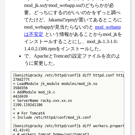
mod_jk.soかmod_webapp.soのどちらかが必
要。どっちにするのがいいのかをずっと調べ
てたけど、Jakartaのrpmが置いてあるところに
mod_webappが見当たらないのと
mod_webapp
は不安定
という情報があることからmod_jkを
インストールすることにし、mod_jk-1.3-1.0-
1.4.0.2.i386.rpmをインストールした。
で、ApacheとTomcatの設定ファイルを次のよ
うに変更した。
[kenichi@racky /etc/httpd/conf]$ diff httpd.conf httpd.con
278d277t

< LoadModule jk_module modules/mod_jk.so

358d356

< AddModule mod_jk.c

442d439

< ServerName racky.xxx.xx.xx

1190,1192d1186

<

< # For Tomcat4

< Include /etc/httpd/conf/mod_jk.conf

[kenichi@racky /etc/httpd/conf]$ diff workers.properties w
41,42c41

< # workers.tomcat_home=/var/tomcat3
