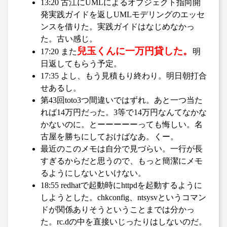
13:20 古江にUMLによるオブジェクト指向開
発実践ガイドを返しUMLモデリングのエッセ
ンスを借りた。実践ガイドはなじめなかっ
た。古い感じ。
兒玉くんに一万円貸した。
17:20 また
明
日返してもらう予定。
17:35 よし、もう見積もり終わり。明日朝打合
せあるし。
第43回toto3つ間違いではずれ。あと一つ当た
れば14万円だった。3等で14万円なんてなかな
かないのに。とーーーーーっても悔しい。名
古屋を勝ちにしておけばなあ。くー。
最近のこのメモは自分で見づらい。一行が長
すぎるからだと思うので、もっと簡潔にメモ
るようにしないといけない。
18:55 redhatで起動時にhttpdを起動するように
しようとした。chkconfig、ntsysvというコマン
ドが関係ありそうということまでは分かっ
た。rc.dの中を直接いじったりはしないのだ。