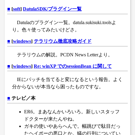
■
[
soft
]
DatulaSDK/プラグイン一覧
Datulaのプラグイン一覧。datula.sukisuki.toolsよ
り。色々使ってみたいけどさ。
■
[
windows
]
テラリウム徹底攻略ガイド
テラリウムの解説。PCDN News Letterより。
■
[
windows
]
Re: winXP でのsessionBean に関して
IEにパッチを当てると変になるという報告。よく
分からないが本当なら困ったものですな。
■
テレビ／本
ER6。まあなんかいろいろ。新しいスタッフ
ドクターが来たんやね。
ガキの使いやあらへんで。幅跳びで駄目だっ
たヘイポーの悪口とか。蟻の行列についてい