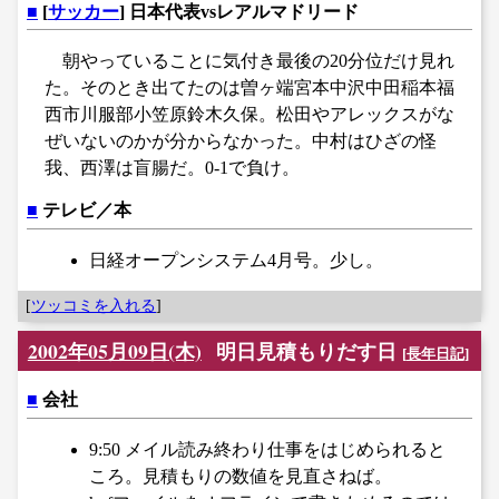
■
[
サッカー
] 日本代表vsレアルマドリード
朝やっていることに気付き最後の20分位だけ見れ
た。そのとき出てたのは曽ヶ端宮本中沢中田稲本福
西市川服部小笠原鈴木久保。松田やアレックスがな
ぜいないのかが分からなかった。中村はひざの怪
我、西澤は盲腸だ。0-1で負け。
■
テレビ／本
日経オープンシステム4月号。少し。
[
ツッコミを入れる
]
2002年05月09日(木)
明日見積もりだす日
[
長年日記
]
■
会社
9:50 メイル読み終わり仕事をはじめられると
ころ。見積もりの数値を見直さねば。