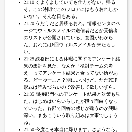
21:10 くよくよしていても仕方がない。帰る
ぞ。この時間でこのフロアにはもうおれしか
いない。そんな日もある。
21:20 うだうだと居残るおれ。情報センタのペ
ージでウィルスメイルの送信者だとか受信者
のリストが公開されている。意図がわから
ん。おれには6回ウィルスメイルが来たらし
い。
21:25 総務部による休暇に関するアンケート結
果の集計を見た。なんか「検討チームの考
え」ってアンケート結果と合ってない所があ
る。どーゆーこと？別にいいけど。ただPDF
形式は読みづらいので改善して欲しいずら。
21:35 間接部門へのアンケート結果と対策も見
た。はじめはいらいらしたが段々面白くなっ
ていった。各部で回答の感じが違うのが興味
深い。まあこういう取り組みは大事でしょう
ね。
21:50 今度こそ本当に帰ります。さようなら。