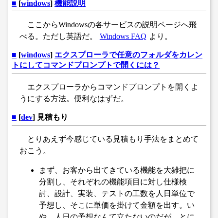
■
[
windows
]
機能説明
ここからWindowsの各サービスの説明ページへ飛
べる。ただし英語だ。
Windows FAQ
より。
■
[
windows
]
エクスプローラで任意のフォルダをカレン
トにしてコマンドプロンプトで開くには？
エクスプローラからコマンドプロンプトを開くよ
うにする方法。便利なはずだ。
■
[
dev
] 見積もり
とりあえず今感じている見積もり手法をまとめて
おこう。
まず、お客から出てきている機能を大雑把に
分割し、それぞれの機能項目に対し仕様検
討、設計、実装、テストの工数を人日単位で
予想し、そこに単価を掛けて金額を出す。い
や、人日の予想なんて立たないのだが、とに