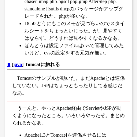
chasen imap php-pgsql php-gmp AfterStep php-
standalone jfsutils dhcpのパッケージがアップグ
レードされた。phpが多いな。
18:50 どうにもこのメモが見づらいのでスタイ
ルシートをちょっといじった。が、見やすく
はならず。どうすれば見やすくなるかなあ。
ほんとうは設定ファイルはcvsで管理してみた
いけど、cvsの設定をする元気が無い。
■
[
java
] Tomcatに触れる
Tomcatのサンプルが動いた。まだApacheとは連係
していない。JSPはちょっともったりしてる感じだ
なあ。
うーんと、やっとApache経由でServletやJSPが動
くようになったところ。いろいろやったぞ。まとめ
られるかなあ。
Apache1.3とTomcat4を連係させるには