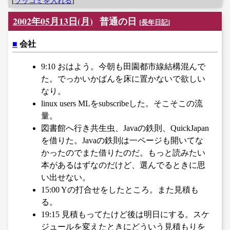
[
ツッコミを入れる
]
2002年05月13日(月)
普通の日
[
長年日記
]
■
会社
9:10 おはよう。今朝も田園都市線結構混んで
た。でっかいかばんを床に置かないで欲しい
なり。
linux users MLをsubscribeした。そこそこの流
量。
図書館へ行き共生虫、Javaの鉄則、QuickJapan
を借りた。Javaの鉄則は一ページも開いてな
かったのでまた借りたのだ。もっと読みたい
本があるはずなのだけど、選んでるときに思
い出せない。
15:00 Yの打合せをしたところ。また見積も
る。
19:15 見積もってたけど後は明日にする。スケ
ジュールを変えたときにどういう見積もりを