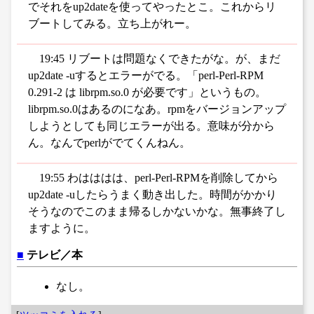
でそれをup2dateを使ってやったとこ。これからリ
ブートしてみる。立ち上がれー。
19:45 リブートは問題なくできたがな。が、まだ
up2date -uするとエラーがでる。「perl-Perl-RPM
0.291-2 は librpm.so.0 が必要です」というもの。
librpm.so.0はあるのになあ。rpmをバージョンアップ
しようとしても同じエラーが出る。意味が分から
ん。なんでperlがでてくんねん。
19:55 わはははは、perl-Perl-RPMを削除してから
up2date -uしたらうまく動き出した。時間がかかり
そうなのでこのまま帰るしかないかな。無事終了し
ますように。
■
テレビ／本
なし。