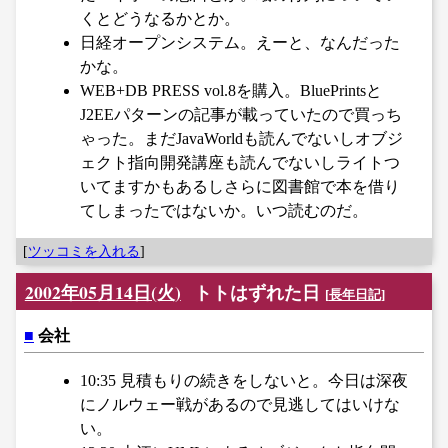
くとどうなるかとか。
日経オープンシステム。えーと、なんだった
かな。
WEB+DB PRESS vol.8を購入。BluePrintsと
J2EEパターンの記事が載っていたので買っち
ゃった。まだJavaWorldも読んでないしオブジ
ェクト指向開発講座も読んでないしライトつ
いてますかもあるしさらに図書館で本を借り
てしまったではないか。いつ読むのだ。
[
ツッコミを入れる
]
2002年05月14日(火)
トトはずれた日
[
長年日記
]
■
会社
10:35 見積もりの続きをしないと。今日は深夜
にノルウェー戦があるので見逃してはいけな
い。