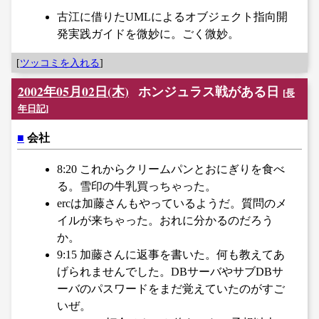
古江に借りたUMLによるオブジェクト指向開
発実践ガイドを微妙に。ごく微妙。
[
ツッコミを入れる
]
2002年05月02日(木)
ホンジュラス戦がある日
[
長
年日記
]
■
会社
8:20 これからクリームパンとおにぎりを食べ
る。雪印の牛乳買っちゃった。
ercは加藤さんもやっているようだ。質問のメ
イルが来ちゃった。おれに分かるのだろう
か。
9:15 加藤さんに返事を書いた。何も教えてあ
げられませんでした。DBサーバやサブDBサ
ーバのパスワードをまだ覚えていたのがすご
いぜ。