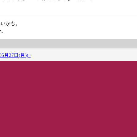
白いかも。
か。
5月27日(月))»