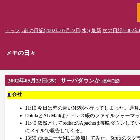
トップ
«前の日記(2002年05月22日(水))
最新
次の日記(2002年0
メモの日々
2002年05月23日(木)
サーバダウンか
[
長年日記
]
■
会社
11:10 今日は壁の青いNS駅へ行ってしまった。通
DatulaとAL Mailはアドレス帳のファイルフ
11:40 依然としてredhatのApacheは毎晩ダウンし
にメイルで報告してくる。
13:50 strutsユーザMLに参加してみた。Strut