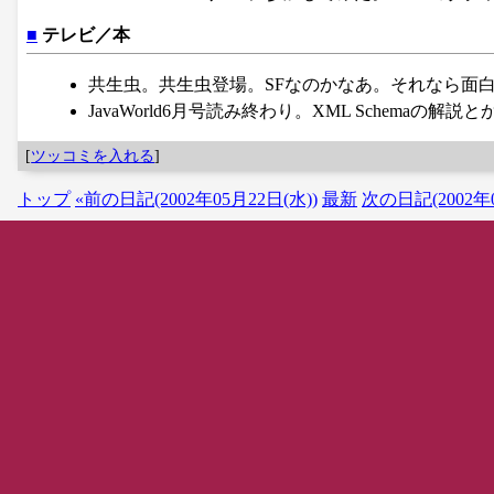
■
テレビ／本
共生虫。共生虫登場。SFなのかなあ。それなら面
JavaWorld6月号読み終わり。XML Schemaの解説と
[
ツッコミを入れる
]
トップ
«前の日記(2002年05月22日(水))
最新
次の日記(2002年0