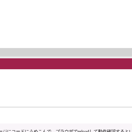
ebページにコードにうめこんで、ブラウザでreloadして動作確認すると