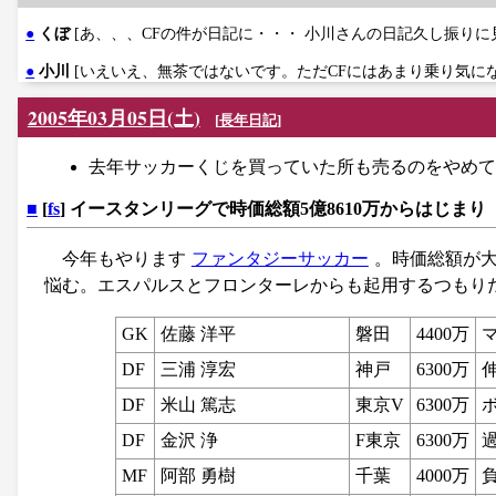
●
くぼ
[あ、、、CFの件が日記に・・・ 小川さんの日記久し振りに
●
小川
[いえいえ、無茶ではないです。ただCFにはあまり乗り気に
2005年03月05日(土)
[
長年日記
]
去年サッカーくじを買っていた所も売るのをやめて
■
[
fs
] イースタンリーグで時価総額5億8610万からはじまり
今年もやります
ファンタジーサッカー
。時価総額が
悩む。エスパルスとフロンターレからも起用するつもり
GK
佐藤 洋平
磐田
4400万
DF
三浦 淳宏
神戸
6300万
DF
米山 篤志
東京V
6300万
DF
金沢 浄
F東京
6300万
MF
阿部 勇樹
千葉
4000万