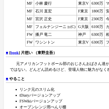
MF
小林 慶行
東京V
6300万
MF
石川 直宏
F東京
1800万
MF
宮沢 正史
F東京
2300万
MF
フェルナンジーニョ(C)
G大阪
6100万
FW
播戸 竜二
神戸
6300万
FW
ワシントン
東京V
6300万
■
[
book
] 片想い （東野圭吾）
元アメリカンフットボール部のおじさんおばさん達
ではない。どんどん読めるけど、登場人物に魅力がなく
■
やること
リンク元のスリム化
tDiaryバージョンアップ
FSWikiバージョンアップ
オーブンレンジ用べんり棚