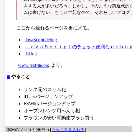
をする人が多いだろう。しかし、そのような前近代的
ムは書けない。もう21世紀なので、それらしいプログ
ここから辿れるページを更にメモ。
JavaScript debug
ＪａｖａＳｃｒｉｐｔのチョット便利なｄｅｂｕ
JsUnit
www.textfile.org
より。
■
やること
リンク元のスリム化
tDiaryバージョンアップ
FSWikiバージョンアップ
オーブンレンジ用べんり棚
ブラウンの安い電動歯ブラシ買う
本日のツッコミ(全2件) [
ツッコミを入れる
]