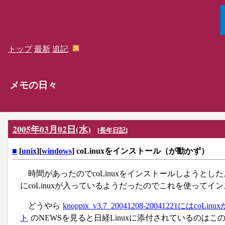
トップ
最新
追記
メモの日々
2005年03月02日(水)
[
長年日記
]
■
[
unix
][
windows
] coLinuxをインストール（が動かず）
時間があったのでcoLinuxをインストールしようとした。日
にcoLinuxが入っているようだったのでこれを使って
どうやら
knoppix_v3.7_20041208-20041221には
ト
のNEWSを見ると日経Linuxに添付されているのは