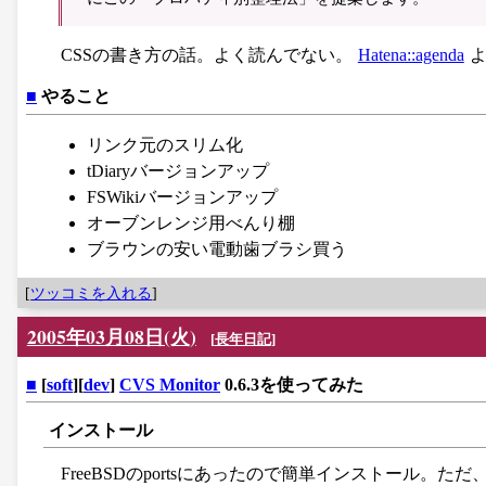
CSSの書き方の話。よく読んでない。
Hatena::agenda
■
やること
リンク元のスリム化
tDiaryバージョンアップ
FSWikiバージョンアップ
オーブンレンジ用べんり棚
ブラウンの安い電動歯ブラシ買う
[
ツッコミを入れる
]
2005年03月08日(火)
[
長年日記
]
■
[
soft
][
dev
]
CVS Monitor
0.6.3を使ってみた
インストール
FreeBSDのportsにあったので簡単インストール。た