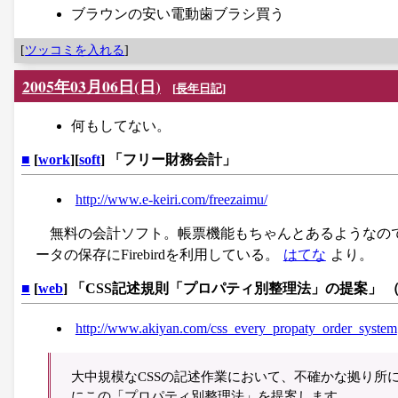
ブラウンの安い電動歯ブラシ買う
[
ツッコミを入れる
]
2005年03月06日(日)
[
長年日記
]
何もしてない。
■
[
work
][
soft
] 「フリー財務会計」
http://www.e-keiri.com/freezaimu/
無料の会計ソフト。帳票機能もちゃんとあるようなの
ータの保存にFirebirdを利用している。
はてな
より。
■
[
web
] 「CSS記述規則「プロパティ別整理法」の提案」 
http://www.akiyan.com/css_every_propaty_order_system
大中規模なCSSの記述作業において、不確かな拠り所
にこの「プロパティ別整理法」を提案します。