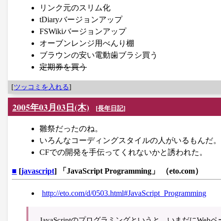
リンク元のスリム化
tDiaryバージョンアップ
FSWikiバージョンアップ
オーブンレンジ用べんり棚
ブラウンの安い電動歯ブラシ買う
定期券を買う
[
ツッコミを入れる
]
2005年03月03日(木)
[
長年日記
]
雛祭だったのね。
いろんなコーディングスタイルの人がいるもんだ。
CFでの開発を手伝ってくれないかと誘われた。
■
[
javascript
] 「JavaScript Programming」 （eto.com）
http://eto.com/d/0503.html#JavaScript_Programming
JavaScriptのプログラミングというと、いまだにW