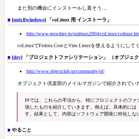
また別の機会にインストールし直そう…
■
[
unix
][
windows
] 「coLinux 用 インストーラ」
http://www.geocities.jp/xmlinux2004/coLinux/colinux.ht
coLinuxでFedora CoreとVine Linuxを使え
■
[
dev
] 「プロジェクトファシリテーション」 （オブジェ
http://www.objectclub.jp/community/pf/
オブジェクト倶楽部のメイルマガジンで紹介されてい
PFでは、これらの手法から、特にプロジェクトのフ
強したものを紹介していきます。例えば、具体的には
す。結果として、内容はソフトウェア開発に特化しな
■
やること