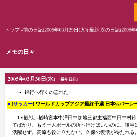
トップ
«前の日記(2005年03月29日(火))
最新
次の日記(2005年0
メモの日々
2005年03月30日(水)
[
長年日記
]
銀行へ行くの忘れた！
■
[
サッカー
] ワールドカップアジア最終予選 日本vsバーレ
TV観戦。楢崎宮本中澤田中加地三都主福西中田中村
てばかり。もう一人ボールの所へ行けばいいのに。後半
活躍せず。高原も役に立たない。久保の復活が待たれる