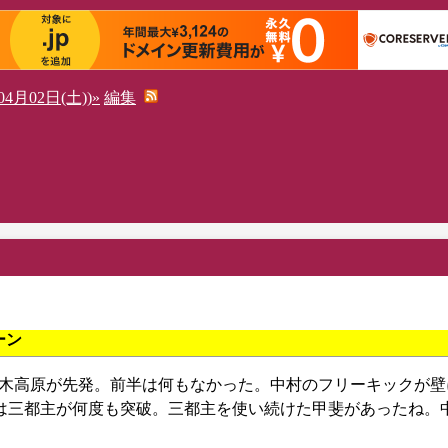
4月02日(土))»
編集
ーン
鈴木高原が先発。前半は何もなかった。中村のフリーキックが壁
は三都主が何度も突破。三都主を使い続けた甲斐があったね。
。