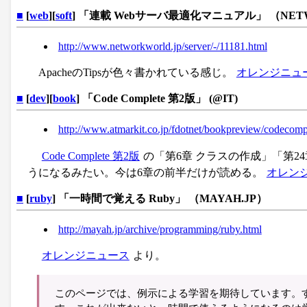
■
[
web
][
soft
] 「連載 Webサーバ最適化マニュアル」 （NETWO
http://www.networkworld.jp/server/-/11181.html
ApacheのTipsが色々書かれている感じ。
オレンジニュ
■
[
dev
][
book
] 「Code Complete 第2版」 (@IT)
http://www.atmarkit.co.jp/fdotnet/bookpreview/codeco
Code Complete 第2版
の「第6章 クラスの作成」「第2
うになるみたい。今は6章の前半だけが読める。
オレン
■
[
ruby
] 「一時間で覚える Ruby」 （MAYAH.JP）
http://mayah.jp/archive/programming/ruby.html
オレンジニュース
より。
このページでは、例示による学習を期待しています。