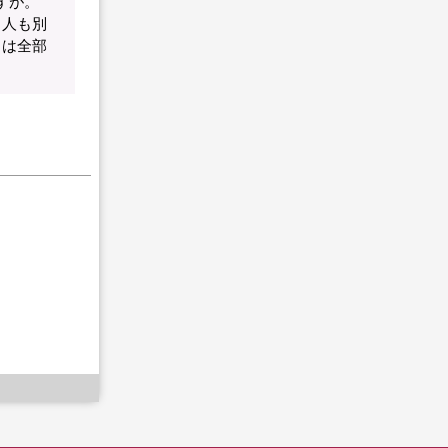
すが。
う人も別
ろは全部