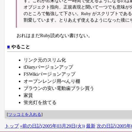
す。これが出来ないと一時間で使えるようになるのは
オブジェクト指向、正規表現と聞いて一つでも意味が分
のところで勉強して下さい。Ruby がスクリプトで
割愛しています。とりあえず使えるようになった後に
おれはまだRuby読めない書けない。
■
やること
リンク元のスリム化
tDiaryバージョンアップ
FSWikiバージョンアップ
オーブンレンジ用べんり棚
ブラウンの安い電動歯ブラシ買う
家賃
蛍光灯を捨てる
[
ツッコミを入れる
]
トップ
«前の日記(2005年03月29日(火))
最新
次の日記(2005年0