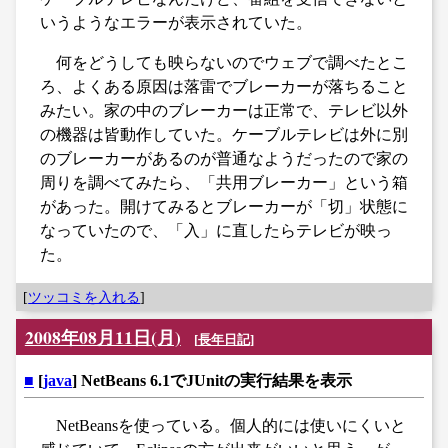
いうようなエラーが表示されていた。
何をどうしても映らないのでウェブで調べたとこ
ろ、よくある原因は落雷でブレーカーが落ちること
みたい。家の中のブレーカーは正常で、テレビ以外
の機器は皆動作していた。ケーブルテレビは外に別
のブレーカーがあるのが普通なようだったので家の
周りを調べてみたら、「共用ブレーカー」という箱
があった。開けてみるとブレーカーが「切」状態に
なっていたので、「入」に直したらテレビが映っ
た。
[
ツッコミを入れる
]
2008年08月11日(月)
[
長年日記
]
■
[
java
] NetBeans 6.1でJUnitの実行結果を表示
NetBeansを使っている。個人的には使いにくいと