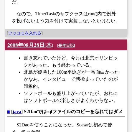
だ。
なので、TimerTaskのサブクラスはrun()内で例外
を投げないよう気を付けて実装しないといけない。
[
ツッコミを入れる
]
2008年08月28日(木)
[
長年日記
]
書き忘れていたけど、今月は北京オリンピッ
クがあった。もう終わっている。
北島が優勝した100m平泳ぎが一番面白かった
かなあ。インタビューで感極まっていたのが
印象的。
ソフトボールも盛り上がっていたが、おれに
はソフトボールの楽しさがよくわからない。
■
[
java
] S2Daoではsqlファイルのコピーを忘れてはダメ
S2Daoを使うことになった。Seasarは初めて使
う。色々面倒。