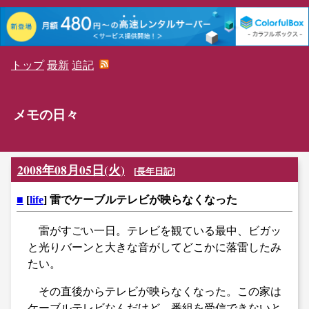
トップ
最新
追記
メモの日々
2008年08月05日(火)
[
長年日記
]
■
[
life
] 雷でケーブルテレビが映らなくなった
雷がすごい一日。テレビを観ている最中、ビガッ
と光りバーンと大きな音がしてどこかに落雷したみ
たい。
その直後からテレビが映らなくなった。この家は
ケーブルテレビなんだけど、番組を受信できないと