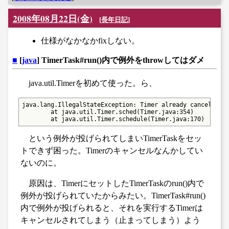
2008年08月22日(金)
[
長年日記
]
仕様がなかなかfixしない。
■
[
java
] TimerTask#run()内で例外をthrowしてはダメ
java.util.Timerを初めて使った。ら、
java.lang.IllegalStateException: Timer already cancelled.

        at java.util.Timer.sched(Timer.java:354)

        at java.util.Timer.schedule(Timer.java:170)
という例外が投げられてしまいTimerTaskをセッ
トできず困った。Timerのキャンセルなんかしてい
ないのに。
原因は、TimerにセットしたTimerTaskのrun()内で
例外が投げられていたからみたい。TimerTask#run()
内で例外が投げられると、それを実行するTimerは
キャンセルされてしまう（止まってしまう）よう