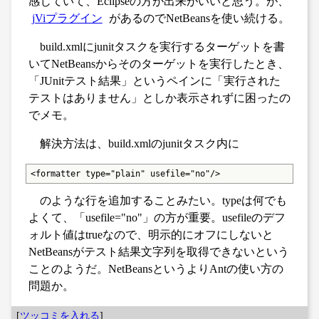
感じていて、Eclipseの方が出来がいいと思う。が、
jViプラグイン
があるのでNetBeansを使い続ける。
build.xmlにjunitタスクを実行するターゲットを書
いてNetBeansからそのターゲットを実行したとき、
「JUnitテスト結果」というペインに「実行された
テストはありません」としか表示されずに困ったの
でメモ。
解決方法は、build.xmlのjunitタスク内に
<formatter type="plain" usefile="no"/>
のような行を追加することみたい。typeは何でも
よくて、「usefile="no"」の方が重要。usefileのデフ
ォルト値はtrueなので、明示的にオフにしないと
NetBeansがテスト結果文字列を取得できないという
ことのようだ。NetBeansというよりAntの使い方の
問題か。
[
ツッコミを入れる
]