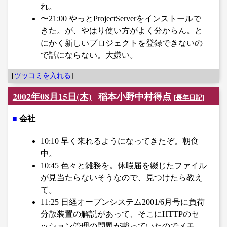
れ。
〜21:00 やっとProjectServerをインストールで
きた。が、やはり使い方がよく分からん。と
にかく新しいプロジェクトを登録できないの
で話にならない。大嫌い。
[
ツッコミを入れる
]
2002年08月15日(木)
稲本小野中村得点
[
長年日記
]
■
会社
10:10 早く来れるようになってきたぞ。朝食
中。
10:45 色々と雑務を。休暇届を綴じたファイル
が見当たらないそうなので、見つけたら教え
て。
11:25 日経オープンシステム2001/6月号に負荷
分散装置の解説があって、そこにHTTPのセ
ッション管理の問題が載っていたのでメモ。