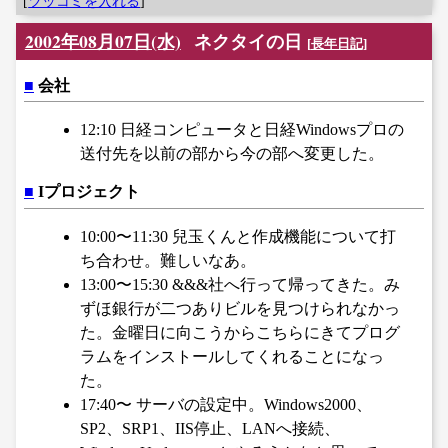
[
ツッコミを入れる
]
2002年08月07日(水)
ネクタイの日
[
長年日記
]
■
会社
12:10 日経コンピュータと日経Windowsプロの
送付先を以前の部から今の部へ変更した。
■
Iプロジェクト
10:00〜11:30 兒玉くんと作成機能について打
ち合わせ。難しいなあ。
13:00〜15:30 &&&社へ行って帰ってきた。み
ずほ銀行が二つありビルを見つけられなかっ
た。金曜日に向こうからこちらにきてプログ
ラムをインストールしてくれることになっ
た。
17:40〜 サーバの設定中。Windows2000、
SP2、SRP1、IIS停止、LANへ接続、