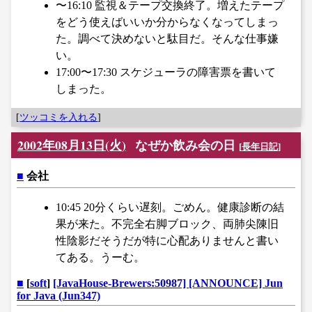
〜16:10 監視＆テープ交換終了。増えたテープ
をどう使えばいいか分からなくなってしまっ
た。調べて決めないと駄目だ。そんな仕事嫌
い。
17:00〜17:30 スケジューラの障害票を書いて
しまった。
[
ツッコミを入れる
]
2002年08月13日(火)
なぜか飲み会の日
[
長年日記
]
■
会社
10:45 20分くらい遅刻。ごめん。健康診断の結
果が来た。不完全右脚ブロック、両肺尖陳旧
性陰影だそうだが特に心配ありませんと書い
てある。うーむ。
■
[
soft
]
[JavaHouse-Brewers:50987] [ANNOUNCE] Jun
for Java (Jun347)