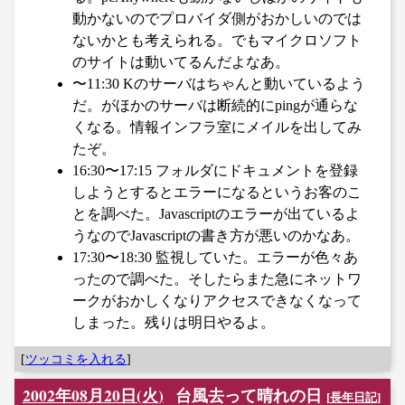
動かないのでプロバイダ側がおかしいのでは
ないかとも考えられる。でもマイクロソフト
のサイトは動いてるんだよなあ。
〜11:30 Kのサーバはちゃんと動いているよう
だ。がほかのサーバは断続的にpingが通らな
くなる。情報インフラ室にメイルを出してみ
たぞ。
16:30〜17:15 フォルダにドキュメントを登録
しようとするとエラーになるというお客のこ
とを調べた。Javascriptのエラーが出ているよ
うなのでJavascriptの書き方が悪いのかなあ。
17:30〜18:30 監視していた。エラーが色々あ
ったので調べた。そしたらまた急にネットワ
ークがおかしくなりアクセスできなくなって
しまった。残りは明日やるよ。
[
ツッコミを入れる
]
2002年08月20日(火)
台風去って晴れの日
[
長年日記
]