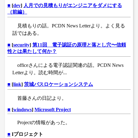
■
[
dev
]
人月での見積もりがエンジニアをダメにする
（前編）
見積もりの話。PCDN News Letterより。よく見る
話ではある。
■
[
security
]
第11回 電子認証の原理と落とし穴〜信頼
性とは果たして何か？
officeさんによる電子認証関連の話。PCDN News
Letterより。読む時間が...
■
[
link
]
茨城バスロケーションシステム
首藤さんの日記より。
■
[
windows
]
Microsoft Project
Projectの情報があった。
■
Iプロジェクト