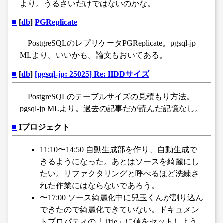
より。うるさいだけではないのかな。
■
[
db
]
PGReplicate
PostgreSQLのレプリケータPGReplicate。pgsql-jp
MLより。いいかも。論文もおいてある。
■
[
db
]
[pgsql-jp: 25025] Re: HDDサイズ
PostgreSQLのテーブルサイズの見積もり方法。
pgsql-jp MLより。過去の記事だが読んだ記憶なし。
■
Iプロジェクト
11:10〜14:50 自動生成部を作り、自動生成で
きるようになった。あとはソースを綺麗にし
たい。リファクタリングと呼べるほど洗練さ
れた作業にはならないであろう。
〜17:00 ソース綺麗化中に兒玉くんが割り込ん
できたので綺麗化できていない。ドキュメン
トプロパティの「Title」に値をセットしよう