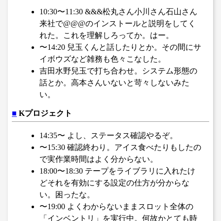
10:30〜11:30 &&&松丸さん小川さん石山さん
来社で@@@のインストールと説明をしてく
れた。これを理解しろってか。はー。
〜14:20 兒玉くんと話したりとか。その間にサ
イボウズなど雑務も色々こなした。
吉田水野兒玉で打ち合わせ。システム形態の
話とか。高本さんいないと苛々しないみた
い。
■
Kプロジェクト
14:35〜 よし、ステータス確認やるぞ。
〜15:30 確認終わり。アイス食べたりもしたの
で実作業時間はよく分からない。
18:00〜18:30 テープをライブラリに入れたけ
どそれを有効にする設定の仕方が分からな
い。困ったな。
〜19:00 よくわからないままスロット全体の
「インベントリ」を実行中。何故かとても時