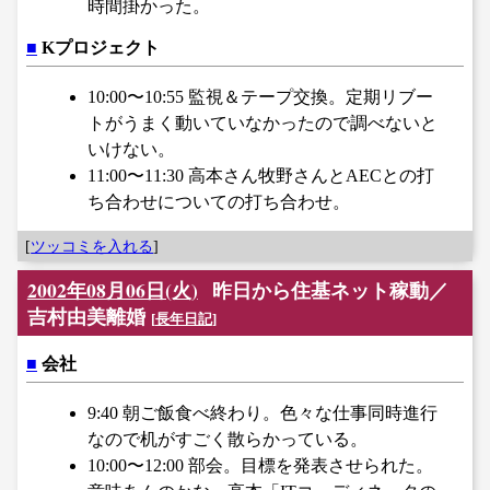
時間掛かった。
■
Kプロジェクト
10:00〜10:55 監視＆テープ交換。定期リブー
トがうまく動いていなかったので調べないと
いけない。
11:00〜11:30 高本さん牧野さんとAECとの打
ち合わせについての打ち合わせ。
[
ツッコミを入れる
]
2002年08月06日(火)
昨日から住基ネット稼動／
吉村由美離婚
[
長年日記
]
■
会社
9:40 朝ご飯食べ終わり。色々な仕事同時進行
なので机がすごく散らかっている。
10:00〜12:00 部会。目標を発表させられた。