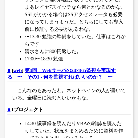
まあレイヤ7スイッチなら何とかなるのかな。
SSLがかかる場合はSSアクセスレータも必要
になってしまうようだ。どちらにしても導入
前に検証する必要があるわな。
〜13:30 勉強の準備をしていた。仕事はこれか
らです。
清水さんに800円返した。
17:00〜18:30 勉強
■
[
web
]
第4回 Webサーバの24×365監視を実現す
る 〜 その1 - 何を監視すればいいのか？ 〜
こんなのもあったわ。ネットベインの人が書いて
いる。金曜日に読むといいかもな。
■
Iプロジェクト
14:30 議事録を読んだりVBAの雑誌を読んだ
りしていた。状況をまとめるために資料を作