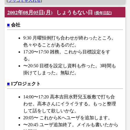
[
ツッコミを入れる
]
2002年08月05日(月)
しょうもない日
[
長年日記
]
■
会社
9:30 月曜恒例打ち合わせが終わったところ。
色々やることがあるのだ。
17:20〜17:50 雑務。これから目標設定をす
る。
〜20:50 目標を設定し資料も作った。3時間も
掛けてしまった。無駄だ。
■
Iプロジェクト
14:00〜17:20 高本吉田水野兒玉板敷で打ち合
わせ。高本さんにイライラする。もっと整理
して話をして欲しいかな。
20:05〜 これからKへユーザを追加します。
〜20:45 ユーザ追加終了。メイルも書いたから