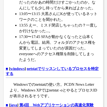
だったのかあの時間だけすごかったのか。な
んにしても少し待ってから来ればよかった。
13:05〜13:15 大黒さんにKが使っているネット
ワークのことを聞かれた。
13:55 えー、ミスド閉店しちゃったの？一度し
か行けなかった...。
17:30〜17:45 SFAが動かなくなったと山本く
んから電話。結局、フォルダのアクセス権を
変更してしまっていたのが原因だった。
everyoneへのアクセス権限を削除してしまっ
たようだ。
■
[
windows
]
netstatでリッスンしているプロセスを特定
する
Windowsでのnetstatの使い方。PCDN News Letter
より。Windows XPではnetstat -oとやるとプロセスID
が表示されるそうです。
■
[
java
]
第4回 Webアプリケーションの高速化実験