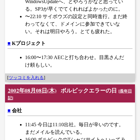
WindowsUpdateへ、とやろうかなと思ってい
る。SP3が早くでてくれればよかったのに。
〜22:10 サイボウズの設定と同時進行。まだ終
わってなくて、ドメインに参加できていな
い。それは明日やろう。とても疲れた。
■
Kプロジェクト
16:00〜17:30 AECと打ち合わせ。目黒さんだ
け頼もしい。
[
ツッコミを入れる
]
2002年08月08日(木)
ボルビックエラーの日
[
長年日
記
]
■
会社
11:45 今日は11:10出社。毎日が辛いのです。
まだメイルを読んでいる。
16:00 ボルビックのTシャツサイトへいってみ