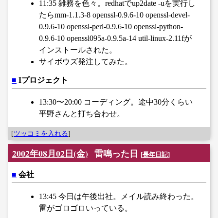
11:35 雑務を色々。redhatでup2date -uを実行し
たらmm-1.1.3-8 openssl-0.9.6-10 openssl-devel-
0.9.6-10 openssl-perl-0.9.6-10 openssl-python-
0.9.6-10 openssl095a-0.9.5a-14 util-linux-2.11fが
インストールされた。
サイボウズ発注してみた。
■
Iプロジェクト
13:30〜20:00 コーディング。途中30分くらい
平野さんと打ち合わせ。
[
ツッコミを入れる
]
2002年08月02日(金)
雷鳴った日
[
長年日記
]
■
会社
13:45 今日は午後出社。メイル読み終わった。
雷がゴロゴロいっている。