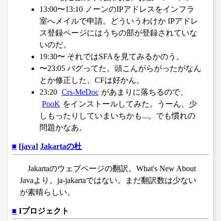
13:00〜13:10 ノーンのIPアドレスをインフラ
室へメイルで申請。どういうわけか IPアドレ
ス登録ページにはうちの部が登録されていな
いのだ。
19:30〜 それではSFAを見てみるかのう。
〜23:05 バグってた。頭こんがらがったがなん
とか修正した。CFは好かん。
23:20
Crs-MeDoc
があまりに落ちるので、
PooK
をインストールしてみた。うーん、少
しもったりしていまいちかも...。でも慣れの
問題かなあ。
■
[
java
]
Jakartaの杜
Jakartaのウェブページの翻訳。What's New About
Javaより。ja-jakartaではない。まだ翻訳数は少ない
が素晴らしい。
■
Iプロジェクト