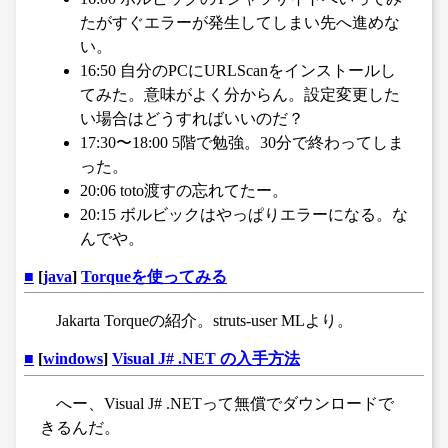
たがすぐエラーが発生してしまい先へ進めな
い。
16:50 自分のPCにURLScanをインストールし
てみた。意味がよく分からん。設定変更した
い場合はどうすればいいのだ？
17:30〜18:00 5階で勉強。30分で終わってしま
った。
20:06 toto渡すの忘れてたー。
20:15 ボルビックはやっぱりエラーになる。な
んでや。
■
[
java
]
Torqueを使ってみる
Jakarta Torqueの紹介。struts-user MLより。
■
[
windows
]
Visual J# .NET の入手方法
へー、Visual J# .NETって無償でダウンロードで
きるんだ。