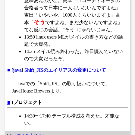
意味あんのかな。高本「ITコーディネータの
合格者って日本に一人もいないんですよね」
吉田「いやいや、1000人くらいいますよ」高
そう
本「
ですよね、まだ少ないんですよね」
てな感じの会話。"そう"じゃないじゃん。
13:50 linux users MLがメイルの書き方などの話
題で大爆発。
14:25 メイル読み終わった。昨日読んでいない
ので大変だったぞ。
■
[
java
]
Shift_JISのエイリアスの変更について
Javaでの「Shift_JIS」の取り扱いについて。
JavaHouse Brewersより。
■
Iプロジェクト
14:30〜17:40 テーブル構成を考えた。才能な
い。