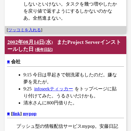
しないといけない。タスクを幾つ増やしたか
を戻り値で返すようにするしかないのかな
あ。全然進まない。
[
ツッコミを入れる
]
2002年08月14日(水)
またProject Serverインスト
ールした日
[
長年日記
]
■
会社
9:15 今日は早起きで朝洗濯もしたのだ。嫌な
夢を見たが。
9:25
infoseekティッカー
をトップページに貼
り付けてみた。うるさいだけかも。
清水さんに800円借りた。
■
[
link
]
mypop
プッシュ型の情報配信サービスmypop。安藤日記