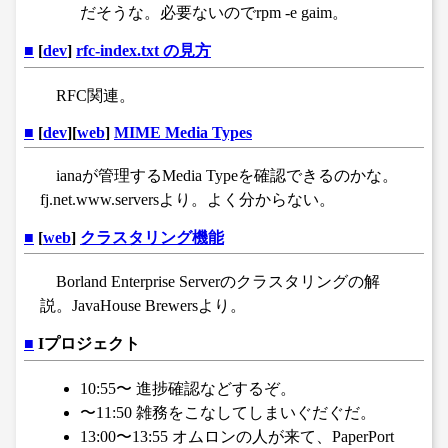
だそうな。必要ないのでrpm -e gaim。
■
[
dev
]
rfc-index.txt の見方
RFC関連。
■
[
dev
][
web
]
MIME Media Types
ianaが管理するMedia Typeを確認できるのかな。
fj.net.www.serversより。よく分からない。
■
[
web
]
クラスタリング機能
Borland Enterprise Serverのクラスタリングの解
説。JavaHouse Brewersより。
■
Iプロジェクト
10:55〜 進捗確認などするぞ。
〜11:50 雑務をこなしてしまいぐだぐだ。
13:00〜13:55 オムロンの人が来て、PaperPort