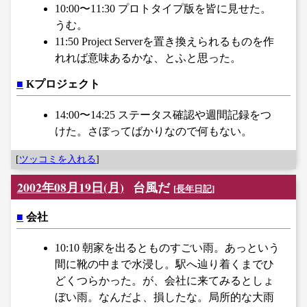
10:00〜11:30 プロトタイプ版を皆に見せた。
うむ。
11:50 Project Serverを置き換えられるものを作
れれば意味あるかな、とふと思った。
■
Kプロジェクト
14:00〜14:25 ステータス確認や週間記録をつ
けた。さぼってばかりなので何もない。
[
ツッコミを入れる
]
2002年08月19日(月)
台風だ
[
長年日記
]
■
会社
10:10 朝家を出るとものすごい雨。あっという
間に靴の中まで水浸し。駅へ辿り着くまでひ
どくつらかった。が、会社に来てみるとしょ
ぼい雨。なんだよ、損したな。局所的な大雨