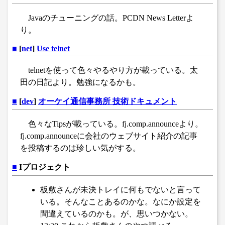
Javaのチューニングの話。PCDN News Letterよ
り。
■
[
net
]
Use telnet
telnetを使って色々やるやり方が載っている。太
田の日記より。勉強になるかも。
■
[
dev
]
オーケイ通信事務所 技術ドキュメント
色々なTipsが載っている。fj.comp.announceより。
fj.comp.announceに会社のウェブサイト紹介の記事
を投稿するのは珍しい気がする。
■
Iプロジェクト
板敷さんが未決トレイに何もでないと言って
いる。そんなことあるのかな。なにか設定を
間違えているのかも。が、思いつかない。