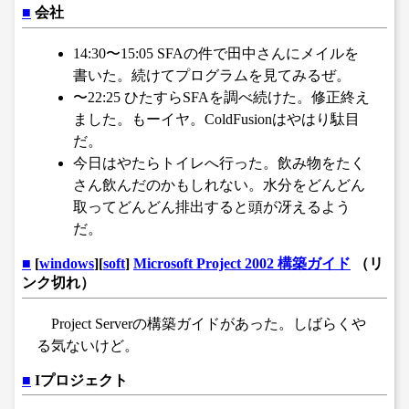
■
会社
14:30〜15:05 SFAの件で田中さんにメイルを
書いた。続けてプログラムを見てみるぜ。
〜22:25 ひたすらSFAを調べ続けた。修正終え
ました。もーイヤ。ColdFusionはやはり駄目
だ。
今日はやたらトイレへ行った。飲み物をたく
さん飲んだのかもしれない。水分をどんどん
取ってどんどん排出すると頭が冴えるよう
だ。
■
[
windows
][
soft
]
Microsoft Project 2002 構築ガイド
（リ
ンク切れ）
Project Serverの構築ガイドがあった。しばらくや
る気ないけど。
■
Iプロジェクト