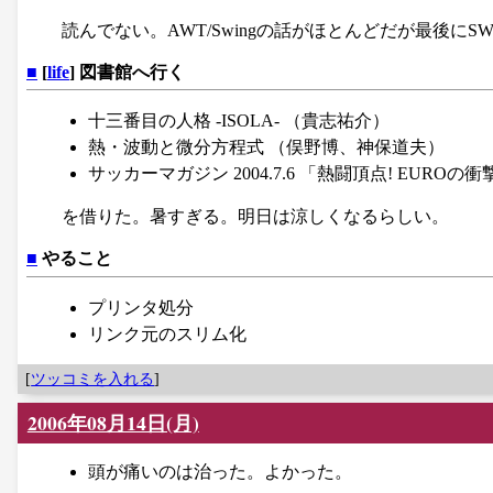
読んでない。AWT/Swingの話がほとんどだが最後に
■
[
life
] 図書館へ行く
十三番目の人格 -ISOLA- （貴志祐介）
熱・波動と微分方程式 （俣野博、神保道夫）
サッカーマガジン 2004.7.6 「熱闘頂点! EUROの衝
を借りた。暑すぎる。明日は涼しくなるらしい。
■
やること
プリンタ処分
リンク元のスリム化
[
ツッコミを入れる
]
2006年08月14日(月)
頭が痛いのは治った。よかった。