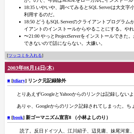
が。ので、今回はMSDEをローカルにインストー
18:35 いやいや、調べてみるとSQL Serverは
利用するのだ。
18:50 どうもSQL Serverのクライアントプロ
イアントのインストールからやることにする。やれ
〜21:00 やっとProjectServerをインス
できないので話にならない。大嫌い。
[
ツッコミを入れる
]
2003年08月14日(木)
■
[
tdiary
] リンク元記録除外
とりあえずGoogleとYahooからのリンクは記録しな
ありゃ、Googleからのリンク記録されてしまった。
■
[
book
] 新ゴーマニズム宣言8 （小林よしのり）
読了。反日ドイツ人、江川紹子、辺見庸、妹尾河童