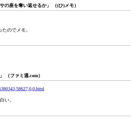
ンサの座を奪い返せるか」 （(ひ)メモ）
ったのでメモ。
）
 （ファミ通.com）
5380343,58627,0,0.html
面白い。