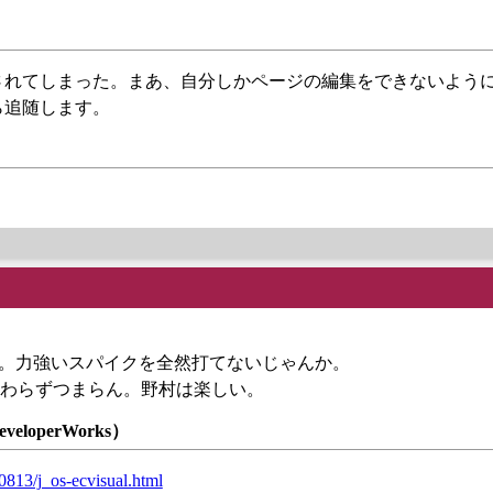
されてしまった。まあ、自分しかページの編集をできないよう
たら追随します。
る。力強いスパイクを全然打てないじゃんか。
わらずつまらん。野村は楽しい。
eveloperWorks）
813/j_os-ecvisual.html