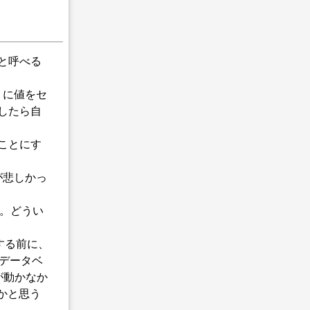
グと呼べる
」に値をセ
したら自
いことにす
が悲しかっ
った。どうい
トールする前に、
) のデータベ
sが動かなか
うかと思う