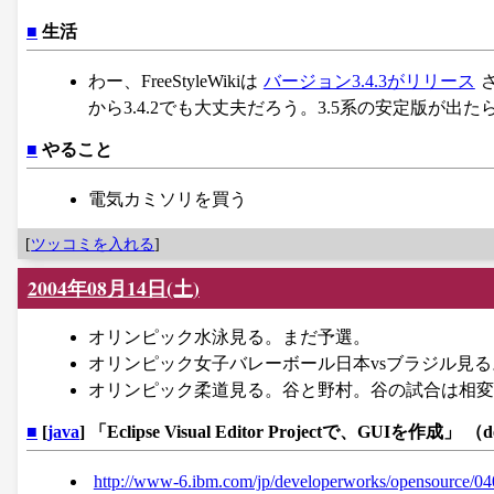
■
生活
わー、FreeStyleWikiは
バージョン3.4.3がリリース
から3.4.2でも大丈夫だろう。3.5系の安定版が出
■
やること
電気カミソリを買う
[
ツッコミを入れる
]
2004年08月14日(土)
オリンピック水泳見る。まだ予選。
オリンピック女子バレーボール日本vsブラジル見
オリンピック柔道見る。谷と野村。谷の試合は相変
■
[
java
] 「Eclipse Visual Editor Projectで、GUIを作成」 （d
http://www-6.ibm.com/jp/developerworks/opensource/040