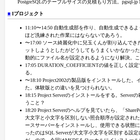
PostgreSQLのテーブルサイズの見積もり方法。pgsq
■
Iプロジェクト
11:10〜14:50 自動生成部を作り、自動生成
ほど洗練された作業にはならないであろう。
〜17:00 ソース綺麗化中に兒玉くんが割り込んで
ットしようとしたがどうしてもうまくいかなかった。
動的にファイル名が設定されるようになり解決。こ
17:05 DURATION_COEFFICIENTの
る。
〜18:10 Project2002の製品版をインスト
た。体験版との違いを見つけられない。
18:15 Project Serverのインストールをする。Ser
うこと？
18:20 Project Serverのヘルプを見ていたら、「Shar
大文字と小文字を区別しない照合順序が設定された Microsoft SQ
ースサーバーをインストールし、使用できる状態にしておきま
ったのはSQL Serverが大文字小文字を区別す