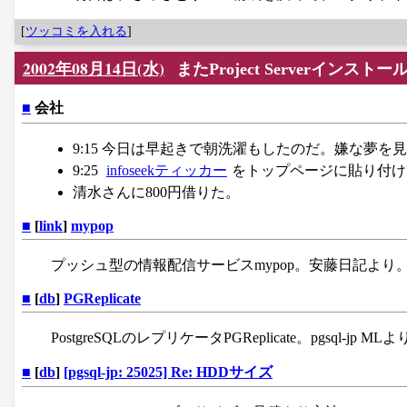
[
ツッコミを入れる
]
2002年08月14日(水)
またProject Serverインスト
■
会社
9:15 今日は早起きで朝洗濯もしたのだ。嫌な夢を
9:25
infoseekティッカー
をトップページに貼り付け
清水さんに800円借りた。
■
[
link
]
mypop
プッシュ型の情報配信サービスmypop。安藤日記よ
■
[
db
]
PGReplicate
PostgreSQLのレプリケータPGReplicate。pgsql-
■
[
db
]
[pgsql-jp: 25025] Re: HDDサイズ