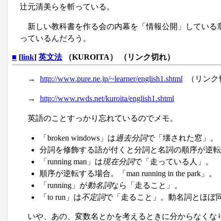
辻元清美らを斬っている。
新しい教科書を作る会の内幕を「情報公開」している章
っているんだろう。
■
[
link
]
英文法
（KUROITA） （リンク切れ）
→
http://www.pure.ne.jp/~learner/english1.shtml
（リンク
→
http://www.rwds.net/kuroita/english1.shtml
英語のことすっかり忘れているのでメモ。
「broken windows」は
過去分詞
で「壊された窓」。
分詞を修飾する語が付くと分詞と名詞の順序が逆転する。「wi
「running man」は
現在分詞
で「走っている人」。
順序が逆転する場合。「man running in the park」。
「running」が
動名詞
なら「走ること」。
「to run」は
不定詞
で「走ること」。動名詞とほぼ
いや、あの、変数名とかを考えるときに分からなくな