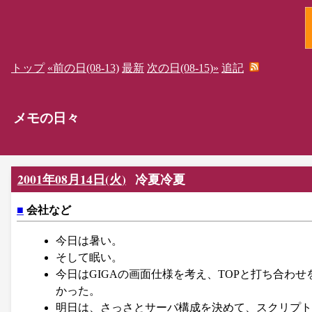
トップ
«前の日(08-13)
最新
次の日(08-15)»
追記
メモの日々
2001年08月14日(火)
冷夏冷夏
■
会社など
今日は暑い。
そして眠い。
今日はGIGAの画面仕様を考え、TOPと打ち合わ
かった。
明日は、さっさとサーバ構成を決めて、スクリプト