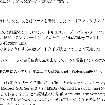
l-jp MLより。過去の記事だが読んだ記憶なし。
できるようになった。あとはソースを綺麗にしたい。リファクタリン
きたので綺麗化できていない。ドキュメントプロパティの「Title
結局、テンプレートとしていたファイルのTitleを空文字列に
の辺の動作は謎。
値を正しく設定できるようにするのはプロトタイプ版ということで実施しな
ールした。インストーラが自分自身が立ち上がっていると警告してくるの
verの箱の中に入っていたマニュアルはStandard・Professional用だ
ePoint 設定ウィザードで SharePoint Team Services をインス
L Server または MSDE (Microsoft Desktop Engine
す。」との記述あり。以前SharePoint Team Service
る設定になっていたためかもしれない。それで動かなくなるのはど