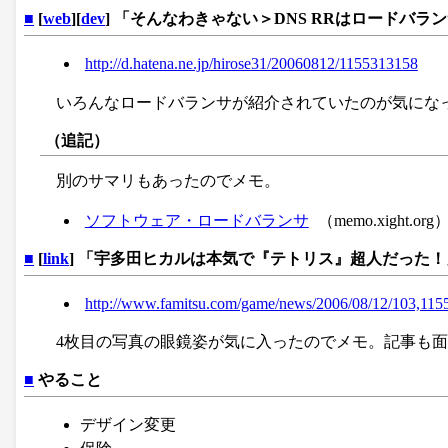
■
[
web
][
dev
] 「そんなわきゃない＞DNS RRはロードバラ
http://d.hatena.ne.jp/hirose31/20060812/1155313158
いろんなロードバランサが紹介されていたのが気にな
（追記）
別のサマリもあったのでメモ。
ソフトウェア・ロードバランサ
（memo.xight.org
■
[
link
] 「宇多田ヒカルは本気で『テトリス』超人だった！」
http://www.famitsu.com/game/news/2006/08/12/103,115
4枚目の写真の眼鏡姿が気に入ったのでメモ。記事も
■
やること
デザイン変更