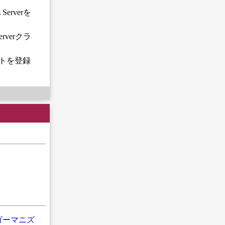
rverを
verクラ
クトを登録