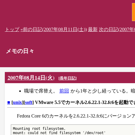
トップ
«前の日記(2007年08月11日(土))
最新
次の日記(2007年0
メモの日々
2007年08月14日(火)
[
長年日記
]
職場で席替え。
前回
から1年と少し経っている。
■
[
unix
][
soft
] VMware 5.5でカーネル2.6.22.1-32.fc6を起
Fedora Core 6のカーネルを2.6.22.1-32.fc6
Mounting root filesystem.

mount: could not find filesystem '/dev/root'
