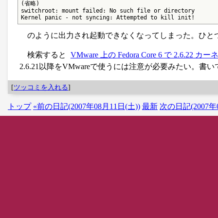
(省略)

switchroot: mount failed: No such file or directory

Kernel panic - not syncing: Attempted to kill init!
のように出力され起動できなくなってしまった。ひとつ前のカー
検索すると
VMware 上の Fedora Core 6 で 2.
2.6.21以降をVMwareで使うには注意が必要みたい。
[
ツッコミを入れる
]
トップ
«前の日記(2007年08月11日(土))
最新
次の日記(2007年0