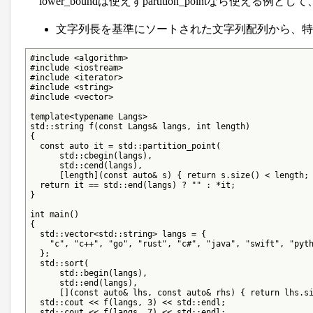
lower_boundは使えずpartition_pointなら使え
文字列長を基準にソートされた文字列配列から、
#include <algorithm>

#include <iostream>

#include <iterator>

#include <string>

#include <vector>

template<typename Langs>

std::string f(const Langs& langs, int length)

{

  const auto it = std::partition_point(

      std::cbegin(langs),

      std::cend(langs),

      [length](const auto& s) { return s.size() < length; 
  return it == std::end(langs) ? "" : *it;

}

int main()

{

  std::vector<std::string> langs = {

    "c", "c++", "go", "rust", "c#", "java", "swift", "pyth
  };

  std::sort(

      std::begin(langs),

      std::end(langs),

      [](const auto& lhs, const auto& rhs) { return lhs.si
  std::cout << f(langs, 3) << std::endl;

  std::cout << f(langs, 7) << std::endl;
