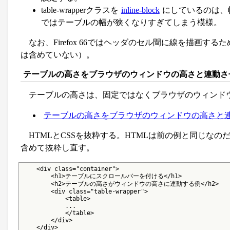
table-wrapperクラスを
inline-block
にしているのは、幅を
ではテーブルの幅が狭くなりすぎてしまう模様。
なお、Firefox 66ではヘッダのセル間に線を描画するため
は含めていない）。
テーブルの高さをブラウザのウィンドウの高さと連動さ
テーブルの高さは、固定ではなくブラウザのウィンド
テーブルの高さをブラウザのウィンドウの高さと
HTMLとCSSを抜粋する。HTMLは前の例と同じなのだけれ
含めて抜粋し直す。
    <div class="container">

        <h1>テーブルにスクロールバーを付ける</h1>

        <h2>テーブルの高さがウィンドウの高さに連動する例</h2>

        <div class="table-wrapper">

            <table>

            ...

            </table>

        </div>

    </div>