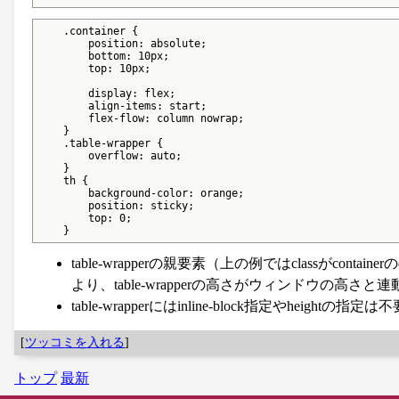
    .container {

        position: absolute;

        bottom: 10px;

        top: 10px;

        display: flex;

        align-items: start;

        flex-flow: column nowrap;

    }

    .table-wrapper {

        overflow: auto;

    }

    th {

        background-color: orange;

        position: sticky;

        top: 0;

    }
table-wrapperの親要素（上の例ではclassがcontainerの
より、table-wrapperの高さがウィンドウの高さ
table-wrapperにはinline-block指定やheightの指
[
ツッコミを入れる
]
トップ
最新