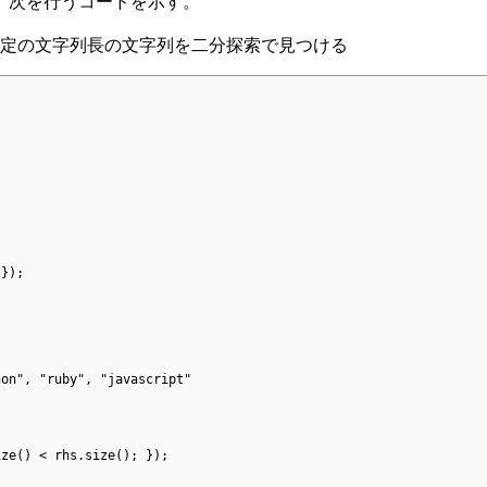
る例として、次を行うコードを示す。
特定の文字列長の文字列を二分探索で見つける
});

on", "ruby", "javascript"

ze() < rhs.size(); });
