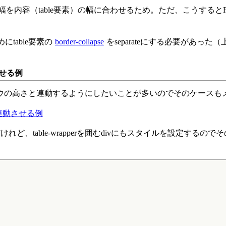
内容（table要素）の幅に合わせるため。ただ、こうするとFiref
にtable要素の
border-collapse
をseparateにする必要があった
せる例
ウの高さと連動するようにしたいことが多いのでそのケースも
連動させる例
ど、table-wrapperを囲むdivにもスタイルを設定するので