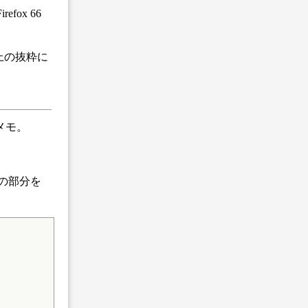
ox 66
（上の抜粋に
メモ。
その部分を