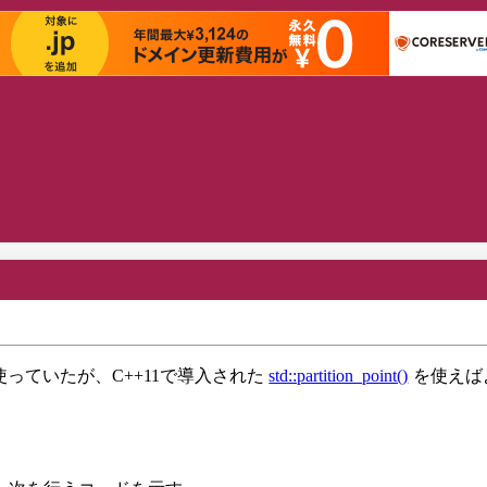
使っていたが、C++11で導入された
std::partition_point()
を使えば
。