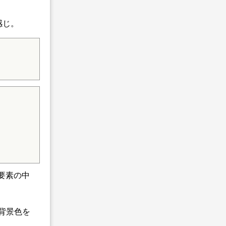
感じ。
この要素の中
背景色を