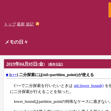
トップ
最新
追記
メモの日々
2019年04月05日(金)
[
長年日記
]
■
[
c++
] 二分探索にはstd::partition_point()が使える
C++で二分探索を行いたいときは
std::lower_bound()
を
に二分探索が行えることを知った。
lower_boundはpartition_pointの特殊なケースに過ぎない