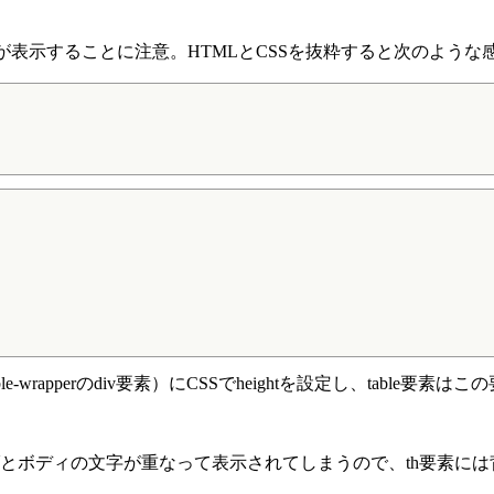
要素が表示することに注意。HTMLとCSSを抜粋すると次のような
wrapperのdiv要素）にCSSでheightを設定し、table要素は
とボディの文字が重なって表示されてしまうので、th要素には