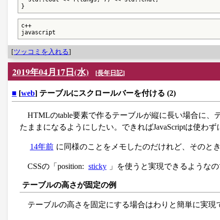
}
c++

javascript
[
ツッコミを入れる
]
2019年04月17日(水)
[
長年日記
]
■
[
web
] テーブルにスクロールバーを付ける (2)
HTMLのtable要素で作るテーブルが縦に長い場合
たままになるようにしたい。できればJavaScriptは使わず
14年前
に同様のことをメモしたのだけれど、そのと
CSSの「position:
sticky
」を使うと実現できるようなのでメモ
テーブルの高さが固定の例
テーブルの高さを固定にする場合はわりと簡単に実現