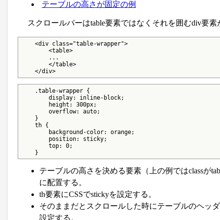
テーブルの高さが固定の例
スクロールバーはtable要素ではなくそれを囲むdiv
    <div class="table-wrapper">

        <table>

        ...

        </table>

    </div>
    .table-wrapper {

        display: inline-block;

        height: 300px;

        overflow: auto;

    }

    th {

        background-color: orange;

        position: sticky;

        top: 0;

    }
テーブルの高さを決める要素（上の例ではclassがtable-
に配置する。
th要素にCSSでstickyを設定する。
そのままだとスクロールした時にテーブルのヘッダ
設定する。