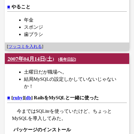
■
やること
年金
スポンジ
歯ブラシ
[
ツッコミを入れる
]
2007年04月14日(土)
[
長年日記
]
土曜日だが職場へ。
結局MySQLの設定しかしていないじゃない
か！
■
[
ruby
][
db
] RailsをMySQLと一緒に使った
今まではSQLiteを使っていたけど、ちょっと
MySQLを導入してみた。
パッケージのインストール