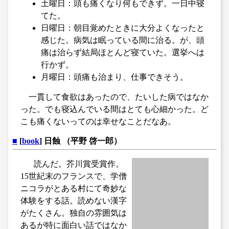
土曜日：頭も痛くなり何もできず。一日中寝
てた。
日曜日：朝目覚めたときに大分よくなったと
感じた。病気は眠っている間に治る。が、頭
痛は治らず結局ほとんど寝ていた。選挙へは
行かず。
月曜日：頭痛も治まり、仕事できそう。
一貫して食欲はあったので、たいした病ではなか
った。でも寝込んでいる間はとても心細かった。ど
こも痛くないってのは幸せなことだなあ。
■
[
book
] 日蝕 （平野 啓一郎）
読んだ。芥川賞受賞作。
15世紀末のフランスで、学僧
ニコラがとある村にて奇妙な
体験をする話。読めない漢字
がたくさん。独自の雰囲気は
あるが特に面白い話ではなか