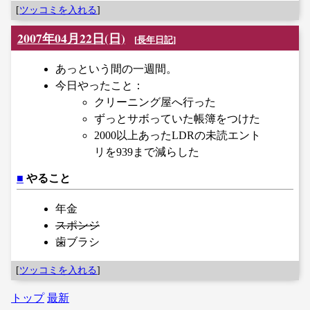
[
ツッコミを入れる
]
2007年04月22日(日)
[
長年日記
]
あっという間の一週間。
今日やったこと：
クリーニング屋へ行った
ずっとサボっていた帳簿をつけた
2000以上あったLDRの未読エント
リを939まで減らした
■
やること
年金
スポンジ
歯ブラシ
[
ツッコミを入れる
]
トップ
最新