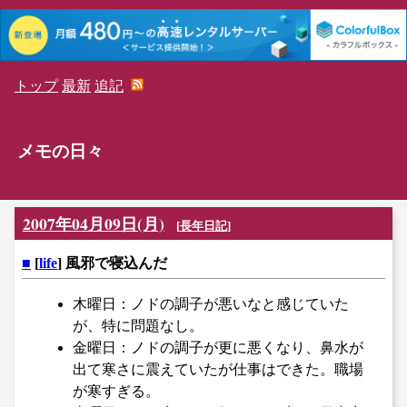
トップ
最新
追記
メモの日々
2007年04月09日(月)
[
長年日記
]
■
[
life
] 風邪で寝込んだ
木曜日：ノドの調子が悪いなと感じていた
が、特に問題なし。
金曜日：ノドの調子が更に悪くなり、鼻水が
出て寒さに震えていたが仕事はできた。職場
が寒すぎる。