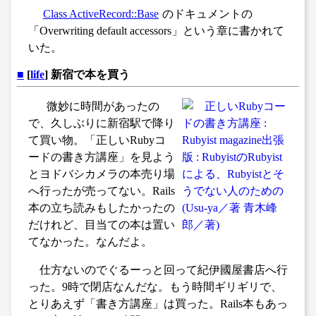
Class ActiveRecord::Base
のドキュメントの
「Overwriting default accessors」という章に書かれて
いた。
■
[
life
] 新宿で本を買う
微妙に時間があったの
で、久しぶりに新宿駅で降り
て買い物。「正しいRubyコ
ードの書き方講座」を見よう
とヨドバシカメラの本売り場
へ行ったが売ってない。Rails
本の立ち読みもしたかったの
だけれど、目当ての本は置い
てなかった。なんだよ。
仕方ないのでぐるーっと回って紀伊國屋書店へ行
った。9時で閉店なんだな。もう時間ギリギリで、
とりあえず「書き方講座」は買った。Rails本もあっ