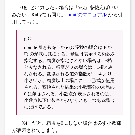
1.0を1と出力したい場合は「%g」を使えばいい
みたい。Rubyでも同じ。
printfのマニュアル
から引
用しておく。
g,G
double 引き数を f か e (G 変換の場合は F か
E) の形式に変換する。精度は表示する桁数を
指定する。精度が指定されない場合は、6桁
とみなされる。精度が 0 の場合は、1桁とみ
なされる。変換される値の指数が、 -4 より
小さいか、精度以上の場合に、 e 形式が使用
される。変換された結果の小数部分の末尾の
0 は削除される。小数点が表示されるのは、
小数点以下に数字が少なくとも一つある場合
にだけである。
「%f」だと、精度を0にしない場合は必ず小数部
が表示されてしまう。