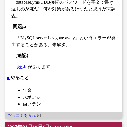
database.ymlにDB接続のパスワードを平文で書き
込むのが嫌だ。何か対策があるはずだと思うが未調
査。
問題点
「MySQL server has gone away」というエラーが発
生することがある。未解決。
（追記）
続き
があります。
■
やること
年金
スポンジ
歯ブラシ
[
ツッコミを入れる
]
2007年04月16日(月)