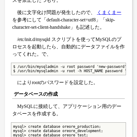
スを禁止したつもり。
後に文字化け問題が発生したので、
くまくまー
を参考にして「default-character-set=utf8」「skip-
character-set-client-handshake」も記述した。
/etc/init.d/mysqld スクリプトを使ってMySQLのプ
ロセスを起動したら、自動的にデータファイルを作
ってくれた。で、
$ /usr/bin/mysqladmin -u root password 'new-password'

$ /usr/bin/mysqladmin -u root -h HOST_NAME password 'new-
によりrootのパスワードを設定した。
データベースの作成
MySQLに接続して、アプリケーション用のデー
タベースを作成する。
mysql> create database oreore_production;

mysql> create database oreore_development;

mysql> create database oreore_test;