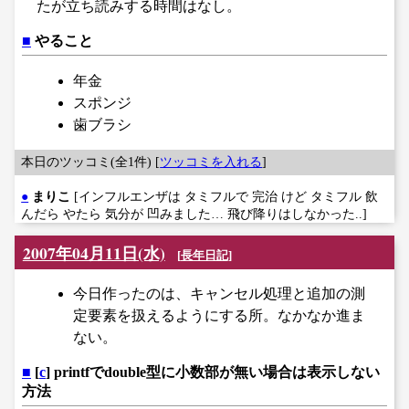
たが立ち読みする時間はなし。
■
やること
年金
スポンジ
歯ブラシ
本日のツッコミ(全1件) [
ツッコミを入れる
]
●
まりこ
[インフルエンザは タミフルで 完治 けど タミフル 飲
んだら やたら 気分が 凹みました… 飛び降りはしなかった..]
2007年04月11日(水)
[
長年日記
]
今日作ったのは、キャンセル処理と追加の測
定要素を扱えるようにする所。なかなか進ま
ない。
■
[
c
] printfでdouble型に小数部が無い場合は表示しない
方法