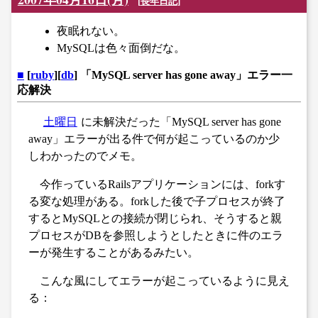
[
長年日記
]
夜眠れない。
MySQLは色々面倒だな。
■
[
ruby
][
db
] 「MySQL server has gone away」エラー一
応解決
土曜日
に未解決だった「MySQL server has gone
away」エラーが出る件で何が起こっているのか少
しわかったのでメモ。
今作っているRailsアプリケーションには、forkす
る変な処理がある。forkした後で子プロセスが終了
するとMySQLとの接続が閉じられ、そうすると親
プロセスがDBを参照しようとしたときに件のエラ
ーが発生することがあるみたい。
こんな風にしてエラーが起こっているように見え
る：