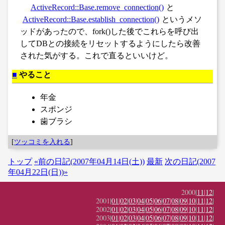
ActiveRecord::Base.remove_connection()
と
ActiveRecord::Base.establish_connection()
というメソ
ッドがあったので、fork()した後でこれらを呼び出
してDBとの接続をリセットするようにしたら改善
された気がする。これで直るといいけど。
■
やること
年金
スポンジ
歯ブラシ
[
ツッコミを入れる
]
トップ
«前の日記(2007年04月14日(土))
最新
次の日記(2007
年04月22日(日))»
2000|
11
|
12
|
2001|
01
|
02
|
03
|
04
|
05
|
06
|
07
|
08
|
09
|
10
|
11
|
12
|
2002|
01
|
02
|
03
|
04
|
05
|
06
|
07
|
08
|
09
|
10
|
11
|
12
|
2003|
01
|
02
|
03
|
04
|
05
|
06
|
07
|
08
|
09
|
10
|
11
|
12
|