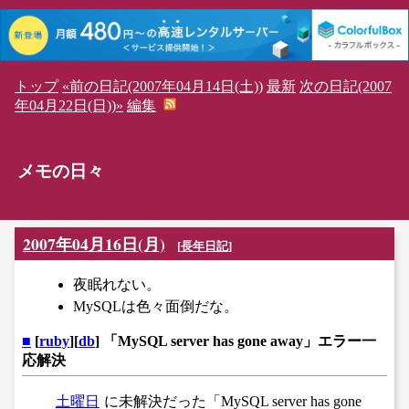
トップ
«前の日記(2007年04月14日(土))
最新
次の日記(2007
年04月22日(日))»
編集
メモの日々
2007年04月16日(月)
[
長年日記
]
夜眠れない。
MySQLは色々面倒だな。
■
[
ruby
][
db
] 「MySQL server has gone away」エラー一
応解決
土曜日
に未解決だった「MySQL server has gone