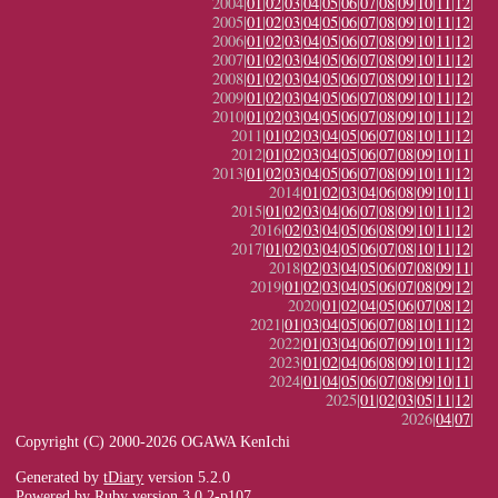
2004|
01
|
02
|
03
|
04
|
05
|
06
|
07
|
08
|
09
|
10
|
11
|
12
|
2005|
01
|
02
|
03
|
04
|
05
|
06
|
07
|
08
|
09
|
10
|
11
|
12
|
2006|
01
|
02
|
03
|
04
|
05
|
06
|
07
|
08
|
09
|
10
|
11
|
12
|
2007|
01
|
02
|
03
|
04
|
05
|
06
|
07
|
08
|
09
|
10
|
11
|
12
|
2008|
01
|
02
|
03
|
04
|
05
|
06
|
07
|
08
|
09
|
10
|
11
|
12
|
2009|
01
|
02
|
03
|
04
|
05
|
06
|
07
|
08
|
09
|
10
|
11
|
12
|
2010|
01
|
02
|
03
|
04
|
05
|
06
|
07
|
08
|
09
|
10
|
11
|
12
|
2011|
01
|
02
|
03
|
04
|
05
|
06
|
07
|
08
|
10
|
11
|
12
|
2012|
01
|
02
|
03
|
04
|
05
|
06
|
07
|
08
|
09
|
10
|
11
|
2013|
01
|
02
|
03
|
04
|
05
|
06
|
07
|
08
|
09
|
10
|
11
|
12
|
2014|
01
|
02
|
03
|
04
|
06
|
08
|
09
|
10
|
11
|
2015|
01
|
02
|
03
|
04
|
06
|
07
|
08
|
09
|
10
|
11
|
12
|
2016|
02
|
03
|
04
|
05
|
06
|
08
|
09
|
10
|
11
|
12
|
2017|
01
|
02
|
03
|
04
|
05
|
06
|
07
|
08
|
10
|
11
|
12
|
2018|
02
|
03
|
04
|
05
|
06
|
07
|
08
|
09
|
11
|
2019|
01
|
02
|
03
|
04
|
05
|
06
|
07
|
08
|
09
|
12
|
2020|
01
|
02
|
04
|
05
|
06
|
07
|
08
|
12
|
2021|
01
|
03
|
04
|
05
|
06
|
07
|
08
|
10
|
11
|
12
|
2022|
01
|
03
|
04
|
06
|
07
|
09
|
10
|
11
|
12
|
2023|
01
|
02
|
04
|
06
|
08
|
09
|
10
|
11
|
12
|
2024|
01
|
04
|
05
|
06
|
07
|
08
|
09
|
10
|
11
|
2025|
01
|
02
|
03
|
05
|
11
|
12
|
2026|
04
|
07
|
Copyright (C) 2000-2026 OGAWA KenIchi
Generated by
tDiary
version 5.2.0
Powered by
Ruby
version 3.0.2-p107