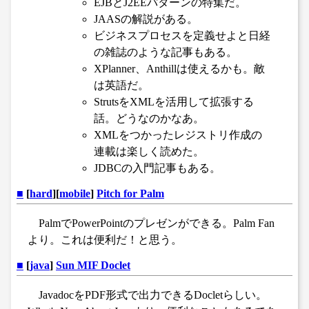
EJBとJ2EEパターンの特集だ。
JAASの解説がある。
ビジネスプロセスを定義せよと日経
の雑誌のような記事もある。
XPlanner、Anthillは使えるかも。敵
は英語だ。
StrutsをXMLを活用して拡張する
話。どうなのかなあ。
XMLをつかったレジストリ作成の
連載は楽しく読めた。
JDBCの入門記事もある。
■
[
hard
][
mobile
]
Pitch for Palm
PalmでPowerPointのプレゼンができる。Palm Fan
より。これは便利だ！と思う。
■
[
java
]
Sun MIF Doclet
JavadocをPDF形式で出力できるDocletらしい。