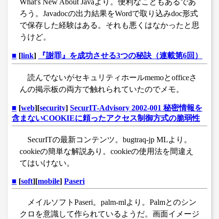
What's New About Javaより。便利なこともあるであ
ろう。Javadocの出力結果をWordで取り込みdoc形式
で保存した経験はある。それも悪くはなかったと思
うけど。
■
[
link
]
『謝罪』を成功させる3つの秘訣（連載第6回）
読んでないがセキュリティホールmemoとofficeさ
んの掲示板の両方で触れられていたのでメモ。
■
[
web
][
security
]
SecurIT-Advisory 2002-001 秘密情報を
含まないCOOKIEに頼ったアクセス制御方式の脆弱性
SecurITの最新コンテンツ。bugtraq-jp MLより。
cookieの簡単な解説あり。cookieの使用法を間違え
てはいけない。
■
[
soft
][
mobile
]
Paseri
メイルソフトPaseri。palm-mlより。Palmとのシン
クロを意識して作られているようだ。画面イメージ