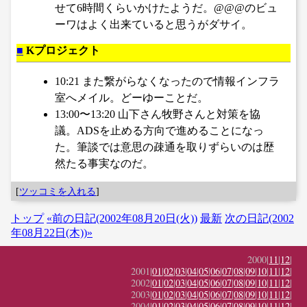
せて6時間くらいかけたようだ。@@@のビュ
ーワはよく出来ていると思うがダサイ。
■
Kプロジェクト
10:21 また繋がらなくなったので情報インフラ
室へメイル。どーゆーことだ。
13:00〜13:20 山下さん牧野さんと対策を協
議。ADSを止める方向で進めることになっ
た。筆談では意思の疎通を取りずらいのは歴
然たる事実なのだ。
[
ツッコミを入れる
]
トップ
«前の日記(2002年08月20日(火))
最新
次の日記(2002
年08月22日(木))»
2000|
11
|
12
|
2001|
01
|
02
|
03
|
04
|
05
|
06
|
07
|
08
|
09
|
10
|
11
|
12
|
2002|
01
|
02
|
03
|
04
|
05
|
06
|
07
|
08
|
09
|
10
|
11
|
12
|
2003|
01
|
02
|
03
|
04
|
05
|
06
|
07
|
08
|
09
|
10
|
11
|
12
|
2004|
01
|
02
|
03
|
04
|
05
|
06
|
07
|
08
|
09
|
10
|
11
|
12
|