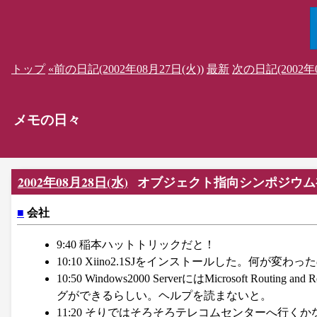
トップ
«前の日記(2002年08月27日(火))
最新
次の日記(2002年0
メモの日々
2002年08月28日(水)
オブジェクト指向シンポジウム
■
会社
9:40 稲本ハットトリックだと！
10:10 Xiino2.1SJをインストールした。何が変
10:50 Windows2000 ServerにはMicrosoft Ro
グができるらしい。ヘルプを読まないと。
11:20 そりではそろそろテレコムセンターへ行くか