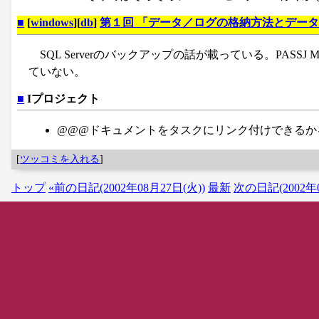
■
[
windows
][
db
]
第１回 「データ／ログの格納方法とデー
SQL Serverのバックアップの話が載っている。PA
ていない。
■
Iプロジェクト
@@@ドキュメントをタスクにリンク付けできるか
[
ツッコミを入れる
]
トップ
«前の日記(2002年08月27日(火))
最新
次の日記(2002年0