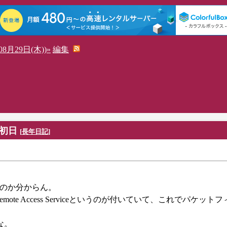
8月29日(木))»
編集
初日
[
長年日記
]
わったのか分からん。
uting and Remote Access Serviceというのが付いていて、これでパケ
な。