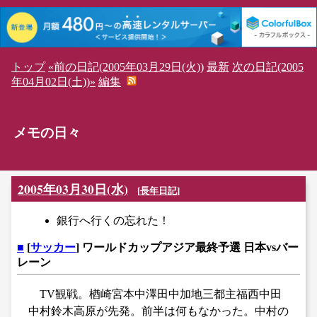
トップ
«前の日記(2005年03月29日(火))
最新
次の日記(2005
年04月02日(土))»
編集
メモの日々
2005年03月30日(水)
[
長年日記
]
銀行へ行くの忘れた！
■
[
サッカー
] ワールドカップアジア最終予選 日本vsバー
レーン
TV観戦。楢崎宮本中澤田中加地三都主福西中田
中村鈴木高原が先発。前半は何もなかった。中村の