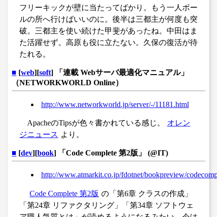
フリーキックが壁に当たってばかり。もう一人ボー
ルの所へ行けばいいのに。後半は三都主が何度も突
破。三都主を使い続けた甲斐があったね。中田はま
た活躍せず。高原も役に立たない。久保の復活が待
たれる。
■
[
web
][
soft
] 「連載 Webサーバ最適化マニュアル」
（NETWORKWORLD Online）
http://www.networkworld.jp/server/-/11181.html
ApacheのTipsが色々書かれている感じ。
オレン
ジニュース
より。
■
[
dev
][
book
] 「Code Complete 第2版」 (@IT)
http://www.atmarkit.co.jp/fdotnet/bookpreview/codeco
Code Complete 第2版
の「第6章 クラスの作成」
「第24章 リファクタリング」「第34章 ソフトウェ
ア職人気質とは」が読めるようになるみたい。今は