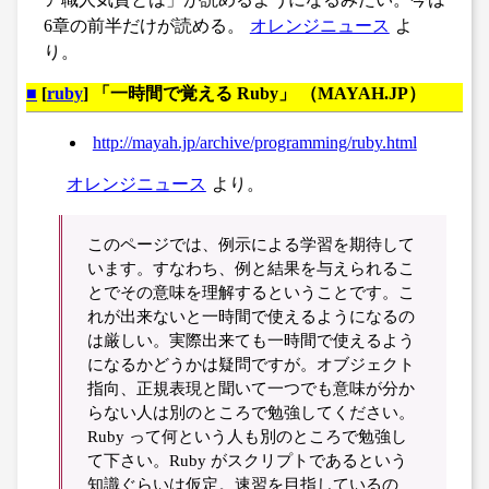
6章の前半だけが読める。
オレンジニュース
よ
り。
■
[
ruby
] 「一時間で覚える Ruby」 （MAYAH.JP）
http://mayah.jp/archive/programming/ruby.html
オレンジニュース
より。
このページでは、例示による学習を期待して
います。すなわち、例と結果を与えられるこ
とでその意味を理解するということです。こ
れが出来ないと一時間で使えるようになるの
は厳しい。実際出来ても一時間で使えるよう
になるかどうかは疑問ですが。オブジェクト
指向、正規表現と聞いて一つでも意味が分か
らない人は別のところで勉強してください。
Ruby って何という人も別のところで勉強し
て下さい。Ruby がスクリプトであるという
知識ぐらいは仮定。速習を目指しているの