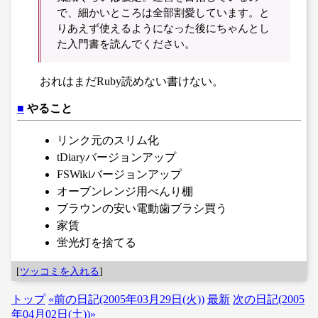
で、細かいところは全部割愛しています。と
りあえず使えるようになった後にちゃんとし
た入門書を読んでください。
おれはまだRuby読めない書けない。
■
やること
リンク元のスリム化
tDiaryバージョンアップ
FSWikiバージョンアップ
オーブンレンジ用べんり棚
ブラウンの安い電動歯ブラシ買う
家賃
蛍光灯を捨てる
[
ツッコミを入れる
]
トップ
«前の日記(2005年03月29日(火))
最新
次の日記(2005
年04月02日(土))»