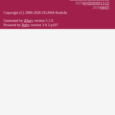
2025|
01
|
02
|
03
|
05
|
11
|
12
|
2026|
04
|
07
|
Copyright (C) 2000-2026 OGAWA KenIchi
Generated by
tDiary
version 5.2.0
Powered by
Ruby
version 3.0.2-p107