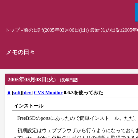
トップ
«前の日記(2005年03月06日(日))
最新
次の日記(2005年0
メモの日々
2005年03月08日(火)
[
長年日記
]
■
[
soft
][
dev
]
CVS Monitor
0.6.3を使ってみた
インストール
FreeBSDのportsにあったので簡単インストール。た
初期設定はウェブブラウザから行うようになっておりあま
っていた。だから外部のリポジトリの情報も取得できるが、