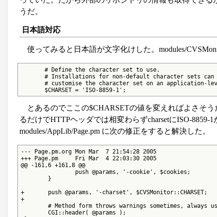
うだ。
日本語対応
使ってみると日本語が文字化けした。modules/CVSMonito
       # Define the character set to use.

       # Installations for non-default character sets can

       # customise the character set on an application-lev
       $CHARSET = 'ISO-8859-1';
とあるのでここの$CHARSETの値を変えればよさそうだ
るだけでHTTPヘッダでは相変わらずcharsetにISO-8
modules/AppLib/Page.pm に次の修正をすると解決した。
--- Page.pm.org Mon Mar  7 21:54:28 2005

+++ Page.pm     Fri Mar  4 22:03:30 2005

@@ -161,6 +161,8 @@

                push @params, '-cookie', $cookies;

        }

+       push @params, '-charset', $CVSMonitor::CHARSET;

+

        # Method form throws warnings sometimes, always us
        CGI::header( @params );
