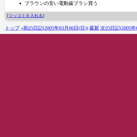
ブラウンの安い電動歯ブラシ買う
[
ツッコミを入れる
]
トップ
«前の日記(2005年03月06日(日))
最新
次の日記(2005年0