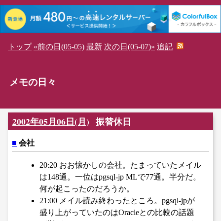
トップ
«前の日(05-05)
最新
次の日(05-07)»
追記
メモの日々
2002年05月06日(月)
振替休日
■
会社
20:20 おお懐かしの会社。たまっていたメイル
は148通。一位はpgsql-jp MLで77通。半分だ。
何が起こったのだろうか。
21:00 メイル読み終わったところ。pgsql-jpが
盛り上がっていたのはOracleとの比較の話題