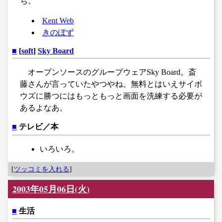
ち。
Kent Web
きのぼず
■
[
soft
]
Sky Board
オープンソースのグループウェアSky Board。斎
藤さんが言っていたやつやね。無料とはいえサイボ
ウズに勝つにはもっともっと画面を洗練する必要が
あるよなあ。
■
テレビ／本
いろいろ。
[
ツッコミを入れる
]
2003年05月06日(火)
■
生活