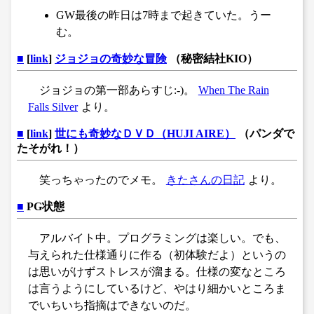
GW最後の昨日は7時まで起きていた。うー
む。
■
[
link
]
ジョジョの奇妙な冒険
（秘密結社KIO）
ジョジョの第一部あらすじ:-)。
When The Rain
Falls Silver
より。
■
[
link
]
世にも奇妙なＤＶＤ（HUJI AIRE）
（パンダで
たそがれ！）
笑っちゃったのでメモ。
きたさんの日記
より。
■
PG状態
アルバイト中。プログラミングは楽しい。でも、
与えられた仕様通りに作る（初体験だよ）というの
は思いがけずストレスが溜まる。仕様の変なところ
は言うようにしているけど、やはり細かいところま
でいちいち指摘はできないのだ。