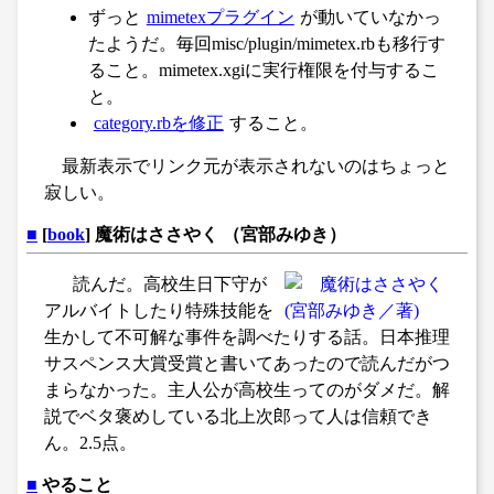
ずっと
mimetexプラグイン
が動いていなかっ
たようだ。毎回misc/plugin/mimetex.rbも移行す
ること。mimetex.xgiに実行権限を付与するこ
と。
category.rbを修正
すること。
最新表示でリンク元が表示されないのはちょっと
寂しい。
■
[
book
] 魔術はささやく （宮部みゆき）
読んだ。高校生日下守が
アルバイトしたり特殊技能を
生かして不可解な事件を調べたりする話。日本推理
サスペンス大賞受賞と書いてあったので読んだがつ
まらなかった。主人公が高校生ってのがダメだ。解
説でベタ褒めしている北上次郎って人は信頼でき
ん。2.5点。
■
やること