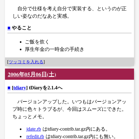
自分で仕様を考え自分で実装する、というのが正
しい姿なのだなあと実感。
■
やること
ご飯を炊く
厚生年金の一時金の手続き
[
ツッコミを入れる
]
2006年05月06日(土)
■
[
tdiary
] tDiaryを2.1.4へ
バージョンアップした。いつもはバージョンアッ
プ時に色々トラブるが、今回はスムーズにできた。
ちょっとメモ。
jdate.rb
はtdiary-contrib.tar.gz内にある。
refedit.rb
はtdiary-contrib.tar.gz内にも無い。