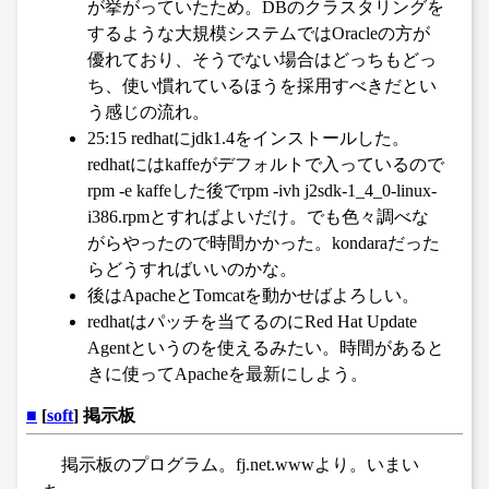
が挙がっていたため。DBのクラスタリングを
するような大規模システムではOracleの方が
優れており、そうでない場合はどっちもどっ
ち、使い慣れているほうを採用すべきだとい
う感じの流れ。
25:15 redhatにjdk1.4をインストールした。
redhatにはkaffeがデフォルトで入っているので
rpm -e kaffeした後でrpm -ivh j2sdk-1_4_0-linux-
i386.rpmとすればよいだけ。でも色々調べな
がらやったので時間かかった。kondaraだった
らどうすればいいのかな。
後はApacheとTomcatを動かせばよろしい。
redhatはパッチを当てるのにRed Hat Update
Agentというのを使えるみたい。時間があると
きに使ってApacheを最新にしよう。
■
[
soft
] 掲示板
掲示板のプログラム。fj.net.wwwより。いまい