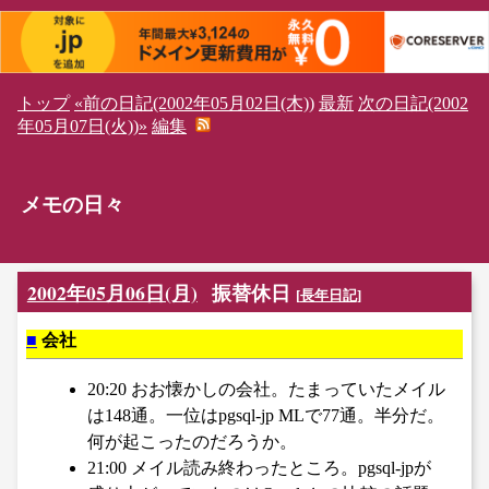
トップ
«前の日記(2002年05月02日(木))
最新
次の日記(2002
年05月07日(火))»
編集
メモの日々
2002年05月06日(月)
振替休日
[
長年日記
]
■
会社
20:20 おお懐かしの会社。たまっていたメイル
は148通。一位はpgsql-jp MLで77通。半分だ。
何が起こったのだろうか。
21:00 メイル読み終わったところ。pgsql-jpが