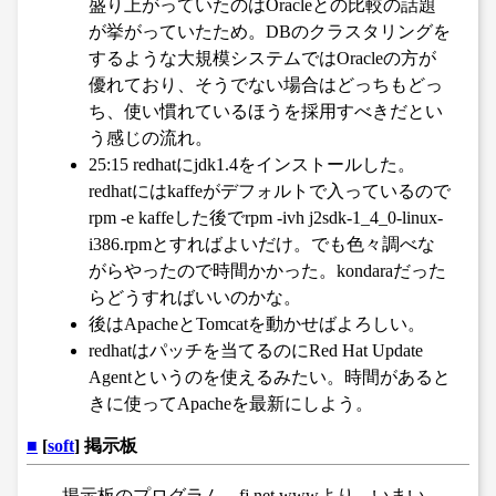
盛り上がっていたのはOracleとの比較の話題
が挙がっていたため。DBのクラスタリングを
するような大規模システムではOracleの方が
優れており、そうでない場合はどっちもどっ
ち、使い慣れているほうを採用すべきだとい
う感じの流れ。
25:15 redhatにjdk1.4をインストールした。
redhatにはkaffeがデフォルトで入っているので
rpm -e kaffeした後でrpm -ivh j2sdk-1_4_0-linux-
i386.rpmとすればよいだけ。でも色々調べな
がらやったので時間かかった。kondaraだった
らどうすればいいのかな。
後はApacheとTomcatを動かせばよろしい。
redhatはパッチを当てるのにRed Hat Update
Agentというのを使えるみたい。時間があると
きに使ってApacheを最新にしよう。
■
[
soft
] 掲示板
掲示板のプログラム。fj.net.wwwより。いまい