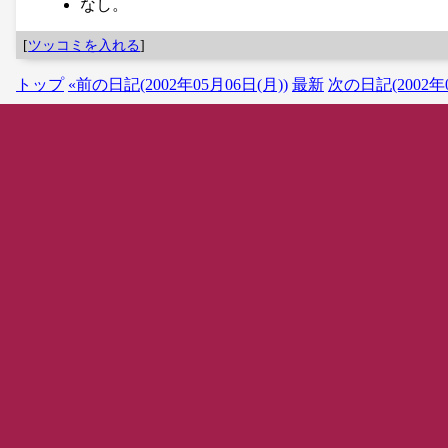
なし。
[
ツッコミを入れる
]
トップ
«前の日記(2002年05月06日(月))
最新
次の日記(2002年0