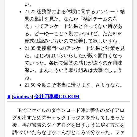
い。
21:25 総務部による休暇に関するアンケート結
果の集計を見た。なんか「検討チームの考
え」ってアンケート結果と合ってない所があ
る。どーゆーこと？別にいいけど。ただPDF
形式は読みづらいので改善して欲しいずら。
21:35 間接部門へのアンケート結果と対策も見
た。はじめはいらいらしたが段々面白くなっ
ていった。各部で回答の感じが違うのが興味
深い。まあこういう取り組みは大事でしょう
ね。
21:50 今度こそ本当に帰ります。さようなら。
■
[
windows
]
会社四季報CD-ROM
IEでファイルのダウンロード時に警告のダイアロ
グを出すためのチェックボックスを外してしまった
後、再び警告のダイアログを出すように戻す方法を
調べていたらなぜかこんなところで分かった。ファ