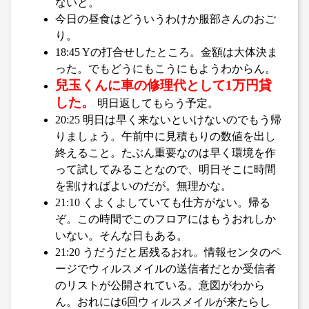
ないと。
今日の昼食はどういうわけか服部さんのおご
り。
18:45 Yの打合せしたところ。金額は大体決ま
った。でもどうにもこうにもようわからん。
兒玉くんに車の修理代として1万円貸
した。
明日返してもらう予定。
20:25 明日は早く来ないといけないのでもう帰
りましょう。午前中に見積もりの数値を出し
終えること。たぶん重要なのは早く環境を作
って試してみることなので、明日そこに時間
を割ければよいのだが。無理かな。
21:10 くよくよしていても仕方がない。帰る
ぞ。この時間でこのフロアにはもうおれしか
いない。そんな日もある。
21:20 うだうだと居残るおれ。情報センタのペ
ージでウィルスメイルの送信者だとか受信者
のリストが公開されている。意図がわから
ん。おれには6回ウィルスメイルが来たらし