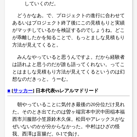
していくのだ。
どうかなあ。で、プロジェクトの進行に合わせて
あるいはプロジェクト終了後にこの見積もりと実績
がマッチしているかを検証するのでしょうね。どこ
が乖離したかを知ることで、もっとましな見積もり
方法が見えてくると。
みんなやっていると思うんですよ。だから経験者
は語れよと思うのだが誰も語ってくれない。ってこ
とはましな見積もり方法が見えてくるというのは幻
想なのだきっと。うーむ。
■
[
サッカー
] 日本代表vsレアルマドリード
朝やっていることに気付き最後の20分位だけ見れ
た。そのとき出てたのは曽ヶ端宮本中沢中田稲本福
西市川服部小笠原鈴木久保。松田やアレックスがな
ぜいないのかが分からなかった。中村はひざの怪
我、西澤は盲腸だ。0-1で負け。