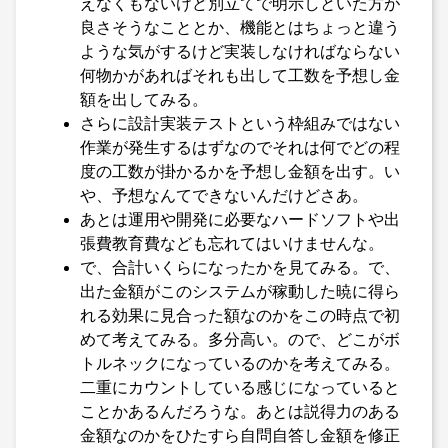
えなくもないけど別立てで明示しといた方が
良さそうなこととか、機能とはちょっと違う
ような気がするけど実装しなければならない
何物かがあればそれも出して工数を予想し金
額を出してみる。
さらに設計実装テストという枠組みではない
作業が発生するはずなのでそれは何でどの程
度の工数が掛かるかを予想し金額を出す。い
や、予想なんてできないんだけどさあ。
あとは運用や開発に必要なハードソフトや出
張費教育費なども忘れてはいけませんな。
で、合計いくらになったかを見てみる。で、
出た金額がこのシステムが稼動した暁に得ら
れる効果に見合った額なのかをこの時点で初
めて考えてみる。多分高い。ので、どこがボ
トルネックになっているのかを考えてみる。
二重にカウントしている感じになっていると
ことかあるんだろうな。あとは説得力のある
金額なのかをひたすら自問自答し金額を修正