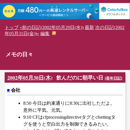
トップ
«前の日記(2002年05月29日(水))
最新
次の日記(2002
年05月31日(金))»
編集
メモの日々
2002年05月30日(木)
飲んだのに朝早い日
[
長年日記
]
■
会社
8:50 今日は約束通りに8:30に出社しただよ。
意外に平気。元気。
9:10 CFはcfprocessingdirectiveタグとcfsettingタ
グを使うと空白出力を制御できるみたい。