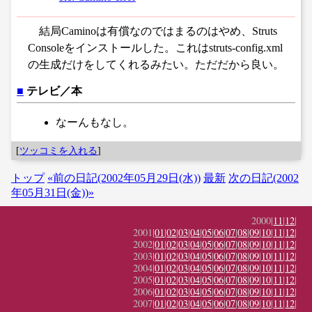
結局Caminoは有償なのではまるのはやめ、Struts
Consoleをインストールした。これはstruts-config.xml
の生成だけをしてくれるみたい。ただだから良い。
■
テレビ／本
なーんもなし。
[
ツッコミを入れる
]
トップ
«前の日記(2002年05月29日(水))
最新
次の日記(2002
年05月31日(金))»
2000|
11
|
12
|
2001|
01
|
02
|
03
|
04
|
05
|
06
|
07
|
08
|
09
|
10
|
11
|
12
|
2002|
01
|
02
|
03
|
04
|
05
|
06
|
07
|
08
|
09
|
10
|
11
|
12
|
2003|
01
|
02
|
03
|
04
|
05
|
06
|
07
|
08
|
09
|
10
|
11
|
12
|
2004|
01
|
02
|
03
|
04
|
05
|
06
|
07
|
08
|
09
|
10
|
11
|
12
|
2005|
01
|
02
|
03
|
04
|
05
|
06
|
07
|
08
|
09
|
10
|
11
|
12
|
2006|
01
|
02
|
03
|
04
|
05
|
06
|
07
|
08
|
09
|
10
|
11
|
12
|
2007|
01
|
02
|
03
|
04
|
05
|
06
|
07
|
08
|
09
|
10
|
11
|
12
|