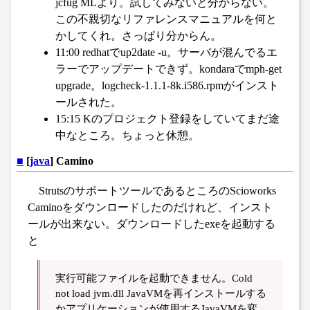
jcfug MLより。試してみないと分からない。
この不親切なリファレンスマニュアルを何と
かしてくれ。さっぱり分からん。
11:00 redhatでup2date -u。サーバが混んでるエ
ラーでアップデートできず。kondaraでmph-get
upgrade。logcheck-1.1.1-8k.i586.rpmがインスト
ールされた。
15:15 Kのプロジェクト登録をしていてまだ途
中なところ。ちょっと休憩。
■
[
java
] Camino
StrutsのサポートツールであるところのScioworks
Caminoをダウンロードしたのだけれど、インスト
ールが出来ない。ダウンロードしたexeを起動する
と
実行可能ファイルを起動できません。Cold
not load jvm.dll JavaVMを再インストールする
かアプリケーションが使用するJavaVMを変