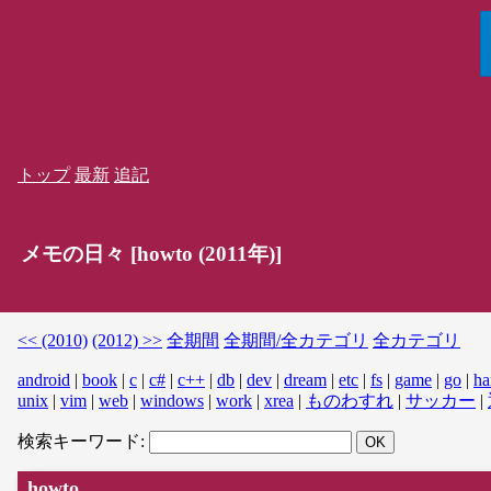
トップ
最新
追記
メモの日々 [howto (2011年)]
<< (2010)
(2012) >>
全期間
全期間/全カテゴリ
全カテゴリ
android
|
book
|
c
|
c#
|
c++
|
db
|
dev
|
dream
|
etc
|
fs
|
game
|
go
|
ha
unix
|
vim
|
web
|
windows
|
work
|
xrea
|
ものわすれ
|
サッカー
|
検索キーワード:
howto