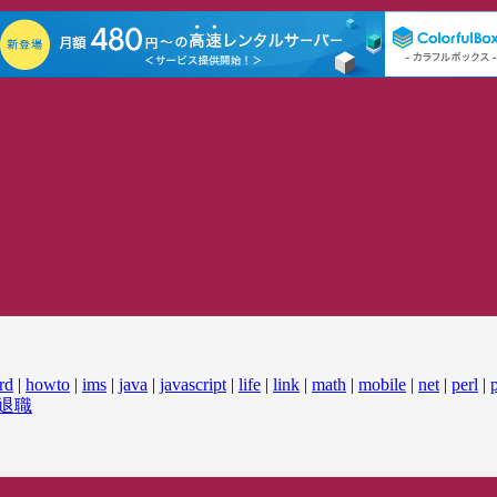
rd
|
howto
|
ims
|
java
|
javascript
|
life
|
link
|
math
|
mobile
|
net
|
perl
|
退職