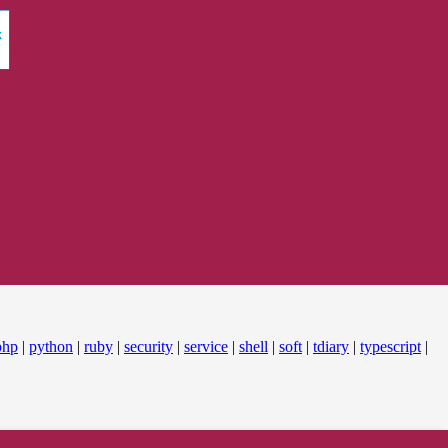
php
|
python
|
ruby
|
security
|
service
|
shell
|
soft
|
tdiary
|
typescript
|