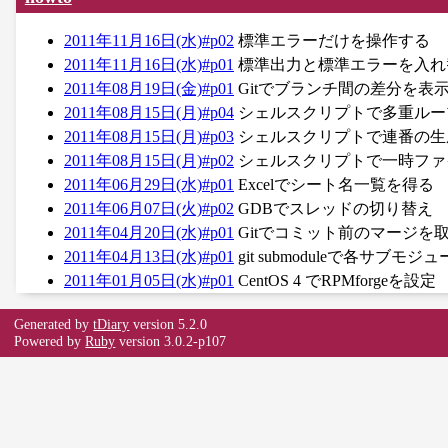
2011年11月16日(水)#p02
標準エラーだけを操作する
2011年11月16日(水)#p01
標準出力と標準エラーを入れ
2011年08月19日(金)#p01
Gitでブランチ間の差分を表
2011年08月15日(月)#p04
シェルスクリプトで多重ルー
2011年08月15日(月)#p03
シェルスクリプトで連番の生
2011年08月15日(月)#p02
シェルスクリプトで一時ファ
2011年06月29日(水)#p01
Excelでシート名一覧を得る
2011年06月07日(火)#p02
GDBでスレッドの切り替え
2011年04月20日(水)#p01
Gitでコミット前のマージを
2011年04月13日(水)#p01
git submoduleで各サブ
2011年01月05日(水)#p01
CentOS 4 でRPMforgeを設定
Generated by
tDiary
version 5.2.0
Powered by
Ruby
version 3.0.2-p107