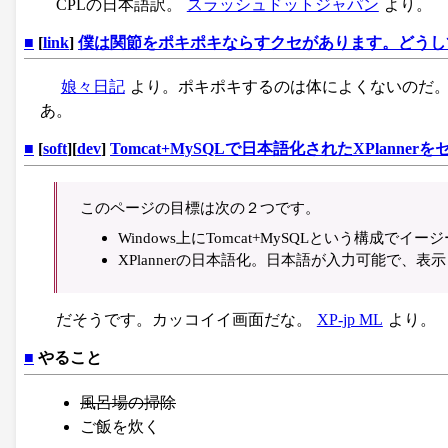
CPLの日本語訳。
スラッシュドットジャパン
より。
■
[
link
]
僕は関節をポキポキならすクセがあります。どうし
娘々日記
より。ポキポキするのは体によくないのだ
あ。
■
[
soft
][
dev
]
Tomcat+MySQLで日本語化されたXPlanner
このページの目標は次の２つです。
Windows上にTomcat+MySQLという構成でイージ
XPlannerの日本語化。日本語が入力可能で、表
だそうです。カッコイイ画面だな。
XP-jp ML
より。
■
やること
風呂場の掃除
ご飯を炊く