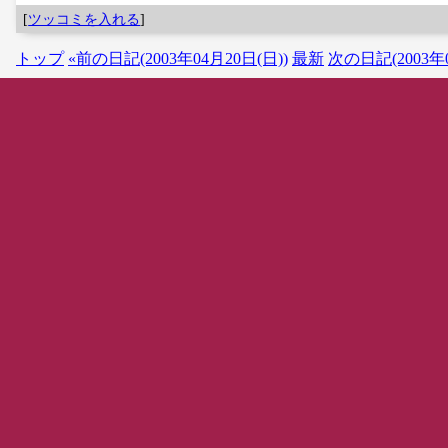
[
ツッコミを入れる
]
トップ
«前の日記(2003年04月20日(日))
最新
次の日記(2003年0