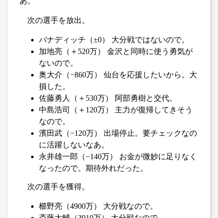
あ。
次の選手を放出。
パナディッチ（±0） 大分戦ではないので。
加地亮（＋520万） 金沢と同時に使う勇気が
ないので。
奥大介（−860万） 仙台を応援したいから。大
損した。
佐藤勇人（＋530万） 阿部勇樹と交代。
中島浩司（＋120万） 主力が復帰してきそう
なので。
濱田武（−120万） 出場停止。要チェックなの
に活躍しないなあ。
永井雄一郎（−140万） お金が微妙に足りなく
なったので。期待外れだった。
次の選手を獲得。
櫛野亮（4900万） 大分戦なので。
斎藤大輔（3910万） 大分戦なので。