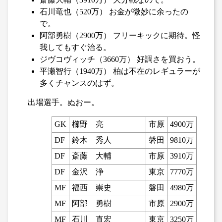
石川竜也（520万） お金が微妙に余ったの
で。
阿部勇樹（2900万） フリーキックに期待。怪
我してもすぐ治る。
ジヴコヴィッチ（3660万） 好調さを買おう。
平瀬智行（1940万） 柏は不在のレギュラーが
多くチャンスのはず。
出場選手。ぬおー。
GK
櫛野 亮
市原
4900万
DF
鈴木 秀人
磐田
9810万
DF
斎藤 大輔
市原
3910万
DF
金沢 浄
東京
7770万
MF
福西 崇史
磐田
4980万
MF
阿部 勇樹
市原
2900万
MF
石川 直宏
東京
3250万