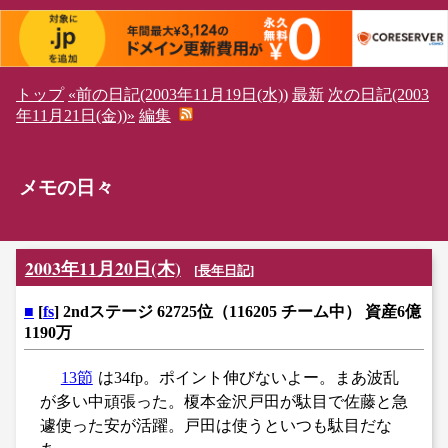
トップ
«前の日記(2003年11月19日(水))
最新
次の日記(2003
年11月21日(金))»
編集
メモの日々
2003年11月20日(木)
[
長年日記
]
■
[
fs
] 2ndステージ 62725位（116205 チーム中） 資産6億
1190万
13節
は34fp。ポイント伸びないよー。まあ波乱
が多い中頑張った。榎本金沢戸田が駄目で佐藤と急
遽使った安が活躍。戸田は使うといつも駄目だな