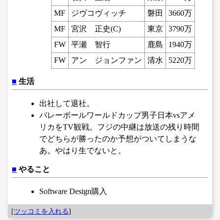
MF
ジヴコヴィッチ
磐田
3660万
MF
宮沢 正史(C)
東京
3790万
FW
平瀬 智行
鹿島
1940万
FW
アン ジョンファン
清水
5220万
■
生活
出社して退社。
バレーボールワールドカップ男子日本vsアメ
リカをTV観戦。フジの中継は放送の残り時間
でどちらが勝ったのか予想がついてしまうな
あ。やはり生でないと。
■
やること
Software Design購入
[
ツッコミを入れる
]