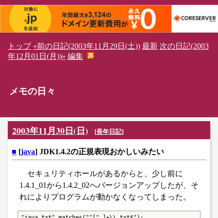
トップ
«前の日記(2003年11月29日(土))
最新
次の日記(2003
年12月01日(月))»
編集
メモの日々
2003年11月30日(日)
[
長年日記
]
■
[
java
] JDK1.4.2の正規表現おかしいみたい
セキュリティホールがあるからと、少し前に
1.4.1_01から1.4.2_02へバージョンアップしたが、そ
れによりプログラムが動かなくなってしまった。
"java.txt".matches("^[^.]+\\.txt$");