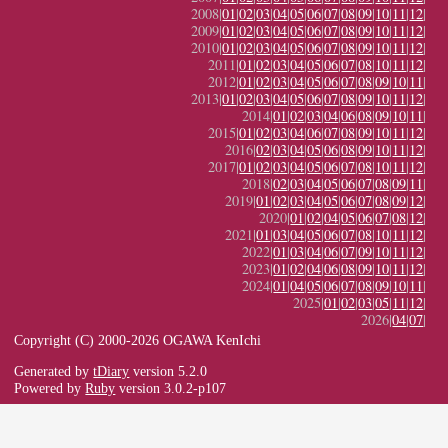
2008|
01
|
02
|
03
|
04
|
05
|
06
|
07
|
08
|
09
|
10
|
11
|
12
|
2009|
01
|
02
|
03
|
04
|
05
|
06
|
07
|
08
|
09
|
10
|
11
|
12
|
2010|
01
|
02
|
03
|
04
|
05
|
06
|
07
|
08
|
09
|
10
|
11
|
12
|
2011|
01
|
02
|
03
|
04
|
05
|
06
|
07
|
08
|
10
|
11
|
12
|
2012|
01
|
02
|
03
|
04
|
05
|
06
|
07
|
08
|
09
|
10
|
11
|
2013|
01
|
02
|
03
|
04
|
05
|
06
|
07
|
08
|
09
|
10
|
11
|
12
|
2014|
01
|
02
|
03
|
04
|
06
|
08
|
09
|
10
|
11
|
2015|
01
|
02
|
03
|
04
|
06
|
07
|
08
|
09
|
10
|
11
|
12
|
2016|
02
|
03
|
04
|
05
|
06
|
08
|
09
|
10
|
11
|
12
|
2017|
01
|
02
|
03
|
04
|
05
|
06
|
07
|
08
|
10
|
11
|
12
|
2018|
02
|
03
|
04
|
05
|
06
|
07
|
08
|
09
|
11
|
2019|
01
|
02
|
03
|
04
|
05
|
06
|
07
|
08
|
09
|
12
|
2020|
01
|
02
|
04
|
05
|
06
|
07
|
08
|
12
|
2021|
01
|
03
|
04
|
05
|
06
|
07
|
08
|
10
|
11
|
12
|
2022|
01
|
03
|
04
|
06
|
07
|
09
|
10
|
11
|
12
|
2023|
01
|
02
|
04
|
06
|
08
|
09
|
10
|
11
|
12
|
2024|
01
|
04
|
05
|
06
|
07
|
08
|
09
|
10
|
11
|
2025|
01
|
02
|
03
|
05
|
11
|
12
|
2026|
04
|
07
|
Copyright (C) 2000-2026 OGAWA KenIchi
Generated by
tDiary
version 5.2.0
Powered by
Ruby
version 3.0.2-p107