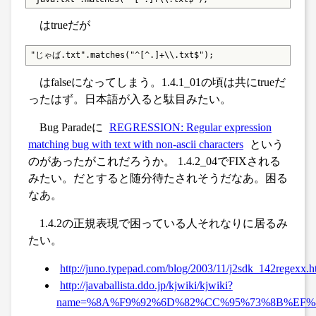
はtrueだが
"じゃば.txt".matches("^[^.]+\\.txt$");
はfalseになってしまう。1.4.1_01の頃は共にtrueだ
ったはず。日本語が入ると駄目みたい。
Bug Paradeに
REGRESSION: Regular expression
matching bug with text with non-ascii characters
という
のがあったがこれだろうか。 1.4.2_04でFIXされる
みたい。だとすると随分待たされそうだなあ。困る
なあ。
1.4.2の正規表現で困っている人それなりに居るみ
たい。
http://juno.typepad.com/blog/2003/11/j2sdk_142regexx.h
http://javaballista.ddo.jp/kjwiki/kjwiki?
name=%8A%F9%92%6D%82%CC%95%73%8B%EF%