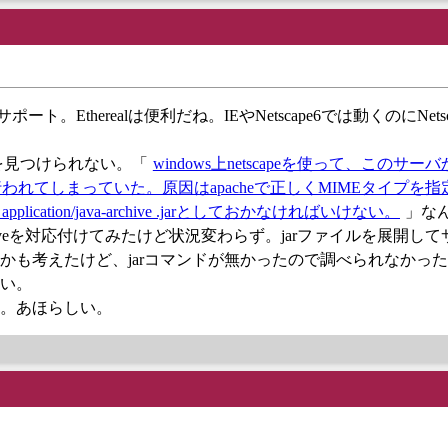
ト。Etherealは便利だね。IEやNetscape6では動くのにNetsca
ろを見つけられない。「
windows上netscapeを使って、このサーバか
が行われてしまっていた。原因はapacheで正しくMIMEタイプを
pe application/java-archive .jarとしておかなければいけない。
」な
ava-archiveを対応付けてみたけど状況変わらず。jarファイルを展開
とかも考えたけど、jarコマンドが無かったので調べられなかっ
い。
。あほらしい。