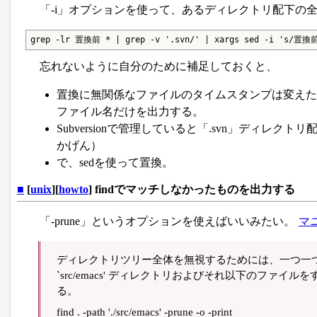
「-i」オプションを使って、あるディレクトリ配下の
grep -lr 置換前 * | grep -v '.svn/' | xargs sed -i 's/置
忘れないように自分のために補足しておくと、
置換に無関係なファイルのタイムスタンプは変えたくな
ファイル名だけを出力する。
Subversionで管理していると「.svn」ディ
かげん）
で、sedを使って置換。
■
[
unix
][
howto
] findでマッチしなかったものを出力する
「-prune」というオプションを使えばいいみたい。
マ
ディレクトリツリー全体を無視するためには、一つ一つの
`src/emacs' ディレクトリおよびそれ以下のフ
る。
find . -path './src/emacs' -prune -o -print