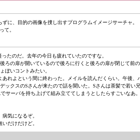
らずに、目的の画像を捜し出すプログラムイメージサーチャ。
と思って。
年経ったのだ。去年の今日も疲れていたのですな。
後ろの扉が開いているので後ろに行くと後ろの扉が閉じて前の
ょぼいコントみたい。
あれよあれよという間に終わった。メイルを読んだくらい。午後、
デックスのSさんが来たので話を聞いた。Sさんは茶髪で若い
れでサーバを持ち上げて組み立ててしまうとしたらすごいなあ
ぎ。病気になるぞ。
容無いだけだけど。