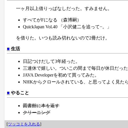
一ヶ月以上借りっぱなしだった。すみません。
すべてがFになる （森博嗣）
QuickJapan Vol.40 「小沢健二を追って−。」
を借りた。いつも読み切れないので2冊だけ。
■
生活
日記つけだして3年経った。
三連休で嬉しい。ついこの間まで毎日が休日だった
JAVA Developerを初めて買ってみた。
NHKからクロールされている、と思ってよく見たらN
■
やること
図書館に本を返す
クリーニング
[
ツッコミを入れる
]