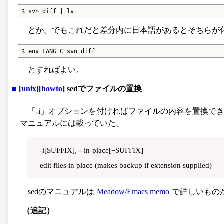
$ svn diff | lv
とか。でもこれだと差分内に日本語があるとそちらが
$ env LANG=C svn diff
とすればよい。
■
[
unix
][
howto
] sedでファイルの置換
「-i」オプションを付ければファイルの内容を置換できる
マニュアルには載っていた。
-i[SUFFIX], --in-place[=SUFFIX]
edit files in place (makes backup if extension supplied)
sedのマニュアルは
Meadow/Emacs memo
で詳しいもの
（追記）