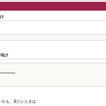
化け
文字化け
=========

いかも。見たいときは