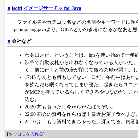
■
[
soft
]
イメージサーチャ for Java
ファイル名やカテゴリ名などの名前やキーワードに頼
fj.comp.lang.javaより。GIGAとかの参考になるかなあ
■
会社など
わあ11月だ。ということは、hnsを使い始めて一
渋谷で自動改札から出れなくなっている人がいた。
く。前に行くと前の扉が閉じて後ろの扉が開く。し
17:45 なんとも何もしてない一日だ。午前中は
を飲んだら眠くなってしまい寝た。起きたらユニア
がMCPを持っているらしくできるやつなのだ。こ
込む。
20:20 丼も食べたし今からがんばるぞい。
22:00 部会の資料を作らねば！最近お菓子食べす
22:10 ふ、もう資料できちゃった。冴えてる。内
[
ツッコミを入れる
]