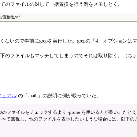
全てのファイルの対して一括置換を行う例をメモしとく。
換前/置換後/g'
いので事前にgrepを実行した。grepの「-l」オプションは
レクトリ配下のファイルもマッチしてしまうのでそれは取り除く。（ち
ニュアル
の「-path」の説明に例が載っていた。
ファイルをチェックするより -prune を用いる方が良い。たとえ
ァイルをすべて無視し、他のファイルを表示したいような場合には、以下の