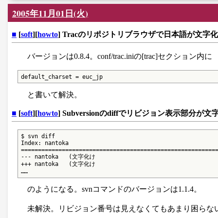
2005年11月01日(火)
■
[
soft
][
howto
] Tracのリポジトリブラウザで日本語が文字
バージョンは0.8.4。conf/trac.iniの[trac]セクション内に
default_charset = euc_jp
と書いて解決。
■
[
soft
][
howto
] Subversionのdiffでリビジョン表示部分が
$ svn diff

Index: nantoka

==========================================================
--- nantoka   (文字化け

+++ nantoka   (文字化け

……
のようになる。svnコマンドのバージョンは1.1.4。
未解決。リビジョン番号は見えなくてもあまり困らな