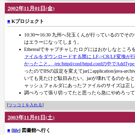
2002年11月01日(金)
■
Kプロジェクト
10:30〜16:30 九州へ兒玉くんが行っているのでそのサポー
はエラーになってしまう。
Etherealでキャプチャしたログにはおかしなとこ
ァイルをダウンロードする際に LF->CR/LF変換
かったこと。 /etc/httpd/conf/httpd.confの中でAddTy
ったのでIISの設定を変えてjarにapplication/j
いても見たけど駄目みたい。jarが壊れてるのかも
ャッシュフォルダにあったファイルのサイズは正し
調べろって張り切ってたと思ったら急にやめろって
[
ツッコミを入れる
]
2003年11月01日(土)
■
[
life
] 図書館へ行く