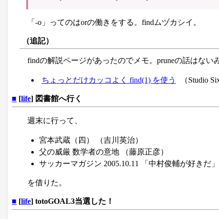
「-o」ってのはorの働きをする。findムヅカシイ。
（追記）
findの解説ページがあったのでメモ。pruneの話はな
ちょっとだけカッコよく find(1) を使う
（Studio Si
■
[
life
] 図書館へ行く
週末に行って、
宮本武蔵（四） （吉川英治）
父の威厳 数学者の意地 （藤原正彦）
サッカーマガジン 2005.10.11 「中村俊輔が好きだ」
を借りた。
■
[
life
] totoGOAL3当選した！