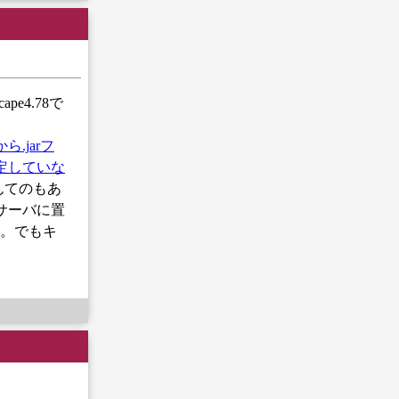
pe4.78で
ら.jarフ
指定していな
んてのもあ
してサーバに置
た。でもキ