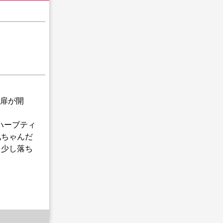
扉が開
ハーブティ
兄ちゃんだ
。少し落ち