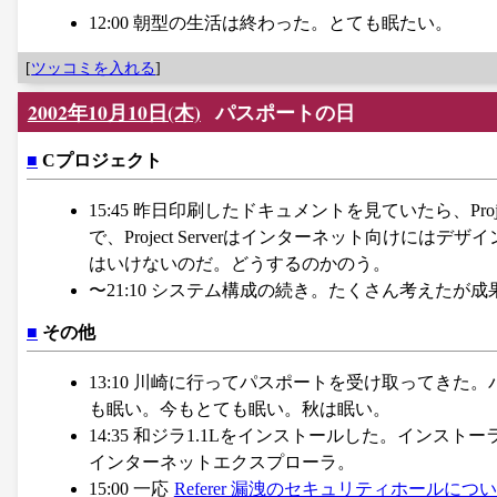
12:00 朝型の生活は終わった。とても眠たい。
[
ツッコミを入れる
]
2002年10月10日(木)
パスポートの日
■
Cプロジェクト
15:45 昨日印刷したドキュメントを見ていたら、Project
で、Project Serverはインターネット向け
はいけないのだ。どうするのかのう。
〜21:10 システム構成の続き。たくさん考えた
■
その他
13:10 川崎に行ってパスポートを受け取ってき
も眠い。今もとても眠い。秋は眠い。
14:35 和ジラ1.1Lをインストールした。インス
インターネットエクスプローラ。
15:00 一応
Referer 漏洩のセキュリティホールにつ