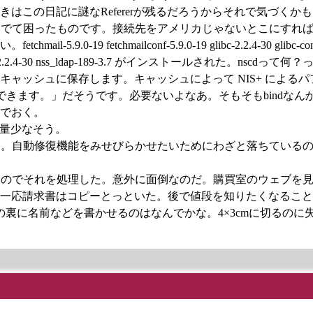
はこの日記に謎なRefererが残るだろうからそれで気づくか
た。いつも混んでて困ったものです。接続先をアメリカじゃないとこにすれ
-19 fetchmailconf-5.9.0-19 glibc-2.2.4-30 glibc-co
.2.4-30 nscd-2.2.4-30 nss_ldap-189-3.7 がインストールされた。nscdっ
検索結果をキャッシュに保存します。キャッシュによって NIS+ による
ができます。」だそうです。必要ないよなあ。そもそもbindなん
でおく。
ここは流量少なそう。
には頭下がるな。自動修復機能をみせびらかせたいためにわざと落ちている
たのでそれを処理した。意外に面倒なのだ。購買室のウェブを
一応請求書はコピーとっといた。後で値段を知りたくなること
真の裏に名前などを書かせるのはなんでかな。4×3cmに切るのに