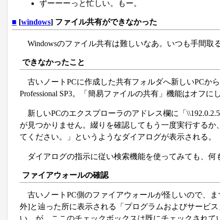
ずーーーっと忙しい。もー。
■
[
windows
] ファイル共有ができなかった
Windowsのファイル共有は難しいなあ。いつも手間取
できなかったこと
古いノートPCに作成した共有フォルダへ新しいPCからア
Professional SP3。「簡易ファイルの共有」機能はオフ
新しいPCのエクスプローラのアドレス欄に「\\192.0.2.
が見つかりません。綴りを確認してもう一度実行するか、
てください。」というようなダイアログが表示される。
ダイアログの指示に従い検索機能を使ってみても、何
ファイアウォールの確認
古いノートPC側のファイアウォールが怪しいので、まずそ
外]と辿った所に表示される「プログラムおよびサービ
い。が、ここのチェックボックスは既にチェックされて