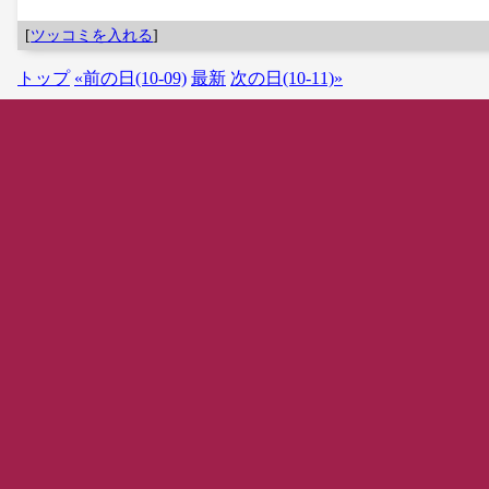
[
ツッコミを入れる
]
トップ
«前の日(10-09)
最新
次の日(10-11)»