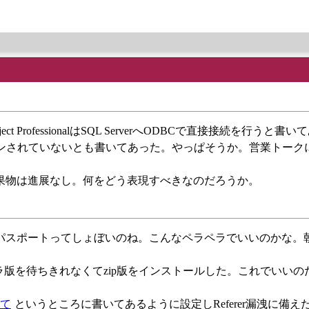
 ProfessionalはSQL ServerへODBCで直接接続を行うと書
にはデザインされていないとも書いてあった。やっぱそうか。営業トー
が成果物は進展なし。何をどう表現すべきなのだろうか。
た。パスポートってしょぼいのね。こんなペラペラでいいのかな。
トーラ版を待ちきれなくてzip版をインストールした。これでいい
いて
というところに書いてあるように設定しReferer漏洩に備え