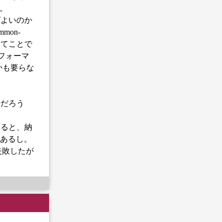
も。
ばよいのか
mmon-
て何？ってことで
パフォーマ
かも要らな
のだろう
見ると、納
あるし。
失敗したが