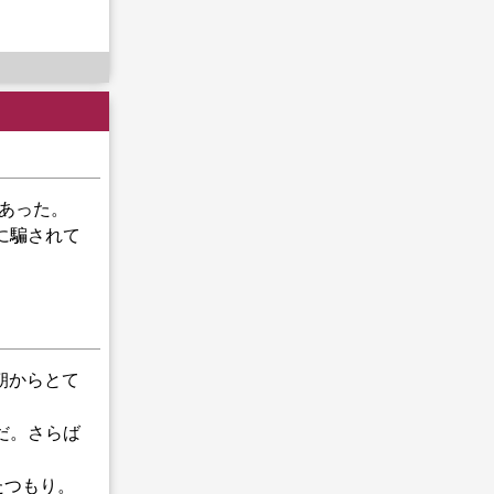
いてあった。
クに騙されて
朝からとて
のだ。さらば
たつもり。