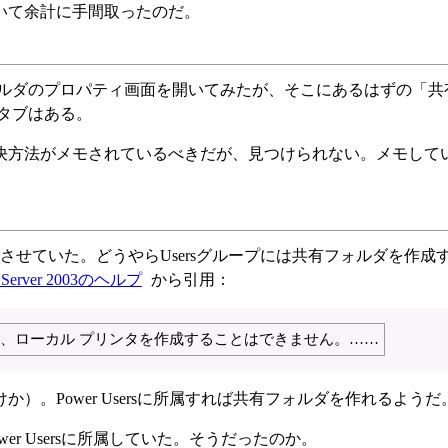
いて余計に手間取ったのだ。
ォルダのプロパティ画面を開いてみたが、そこにあるはずの「共
タブはある。
決方法がメモされているべきだが、見つけられない。メモして
属させていた。どうやらUsersグループには共有フォルダを作成
 Server 2003のヘルプ
から引用：
、ローカル プリンタを作成することはできません。……
。Power Usersに所属すれば共有フォルダを作れるようだ
r Usersに所属していた。そうだったのか。