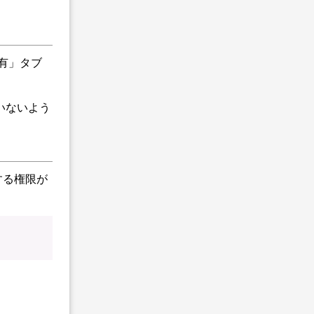
有」タブ
いないよう
する権限が
。