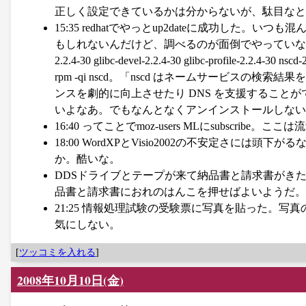
正しく設定できているかは分からないが、駄目なとき
15:35 redhatでやっとup2dateに成功し
もしれないんだけど、調べるのが面倒でやっていない。fetchmail-5.9.0
2.2.4-30 glibc-devel-2.2.4-30 glibc-profile-2
rpm -qi nscd。「nscd はネームサービスの
ンスを劇的に向上させたり DNS を支援すること
いよなあ。でもなんとなくアンインストールしない
16:40 ってことでmoz-users MLにsubscribe。
18:00 WordXPとVisio2002の不安定さ
か。酷いな。
DDSドライブとテープが来て納品書と請求書がき
品書と請求書におれのはんこを押せばよいようだ。
21:25 情報処理試験の受験票に写真を貼った。写
気にしない。
[
ツッコミを入れる
]
2008年10月10日(金)