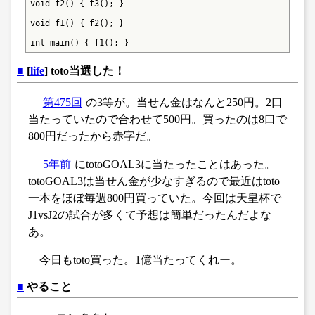
void f2() { f3(); }

void f1() { f2(); }

int main() { f1(); }
■
[
life
] toto当選した！
第475回
の3等が。当せん金はなんと250円。2口
当たっていたので合わせて500円。買ったのは8口で
800円だったから赤字だ。
5年前
にtotoGOAL3に当たったことはあった。
totoGOAL3は当せん金が少なすぎるので最近はtoto
一本をほぼ毎週800円買っていた。今回は天皇杯で
J1vsJ2の試合が多くて予想は簡単だったんだよな
あ。
今日もtoto買った。1億当たってくれー。
■
やること