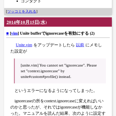
コンタクト
[
ツッコミを入れる
]
2014年10月15日(水)
■
[
vim
] Unite bufferでignorecaseを有効にする (2)
Unite.vim
をアップデートしたら
以前
にメモし
た設定が
[unite.vim] You cannot set "ignorecase". Please
set "context.ignorecase" by
unite#custom#profile() instead.
というエラーになるようになってしまった。
ignorecaseの所をcontext.ignorecaseに変えればいい
のかと思ったが、それではigonrecaseが機能しなか
った。マニュアルを読んだ結果、次のように設定す