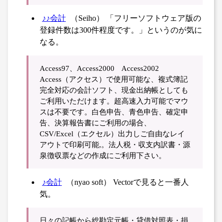
♪♪会計
（Seiho） 「フリーソフトウェア版の
登録件数は300件程度です。」というのが気に
なる。
Access97、Access2000 Access2002
Access（アクセス）で使用可能な、複式簿記
完全対応の会計ソフト、現金出納帳としても
ご利用いただけます。超高速入力可能でマウ
スは不要です。白色申告、青色申告、確定申
告、決算報告書にご利用の場合、
CSV/Excel（エクセル）出力しご自由なレイ
アウトで印刷可能,。法人税・収支内訳書・源
泉徴収票などの作成にご利用下さい。
♪会計
（nyao soft） Vectorで見ると一番人
気。
日々の記帳から総勘定元帳・貸借対照表・損