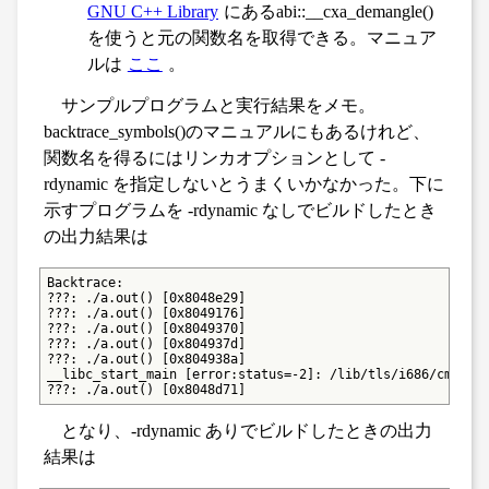
GNU C++ Library
にあるabi::__cxa_demangle()
を使うと元の関数名を取得できる。マニュア
ルは
ここ
。
サンプルプログラムと実行結果をメモ。
backtrace_symbols()のマニュアルにもあるけれど、
関数名を得るにはリンカオプションとして -
rdynamic を指定しないとうまくいかなかった。下に
示すプログラムを -rdynamic なしでビルドしたとき
の出力結果は
Backtrace:

???: ./a.out() [0x8048e29]

???: ./a.out() [0x8049176]

???: ./a.out() [0x8049370]

???: ./a.out() [0x804937d]

???: ./a.out() [0x804938a]

__libc_start_main [error:status=-2]: /lib/tls/i686/cmov/li
???: ./a.out() [0x8048d71]
となり、-rdynamic ありでビルドしたときの出力
結果は