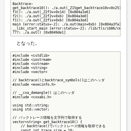
Backtrace:

get_backtrace10(): ./a.out(_Z15get_backtrace10v+0x25) [0x8
f3(): ./a.out(_Z2f3v+0x14) [0x804a1e6]

f2(): ./a.out(_Z2f2v+0xb) [0x804a3e0]

f1(): ./a.out(_Z2f1v+0xb) [0x804a3ed]

main [error:status=-2]: ./a.out(main+0xb) [0x804a3fa]

__libc_start_main [error:status=-2]: /lib/tls/i686/cmov/li
???: ./a.out() [0x8049de1]
となった。
#include <cstdlib>

#include <iostream>

#include <sstream>

#include <string>

#include <vector>

// backtrace()とbacktrace_symbols()はこのヘッダ

#include <execinfo.h>

// __cxa_demangle() はこのヘッダ

#include <cxxabi.h>

using std::string;

using std::vector;

// バックトレース情報を文字列で取得する

vector<string> get_backtrace10() {

    // backtrace()でバックトレース情報を取得できる

    const int trace_size = 10;
