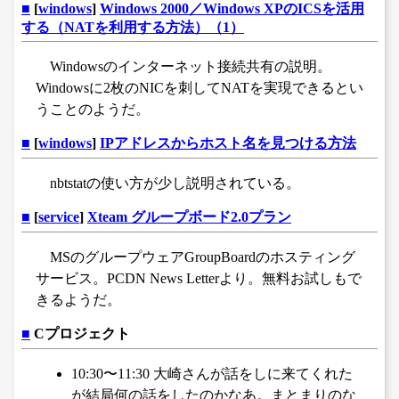
■
[
windows
]
Windows 2000／Windows XPのICSを活用
する（NATを利用する方法）（1）
Windowsのインターネット接続共有の説明。
Windowsに2枚のNICを刺してNATを実現できるとい
うことのようだ。
■
[
windows
]
IPアドレスからホスト名を見つける方法
nbtstatの使い方が少し説明されている。
■
[
service
]
Xteam グループボード2.0プラン
MSのグループウェアGroupBoardのホスティング
サービス。PCDN News Letterより。無料お試しもで
きるようだ。
■
Cプロジェクト
10:30〜11:30 大崎さんが話をしに来てくれた
が結局何の話をしたのかなあ。まとまりのな