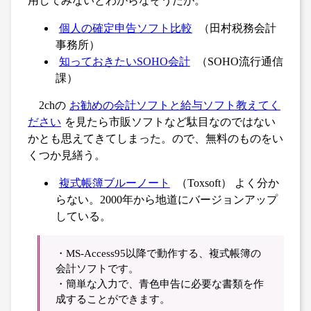
用してみないとわからなそうだが。
個人の確定申告ソフト比較
（田村税務会計
事務所）
知っておきたいSOHO会計
（SOHO流行通信
課）
2chの
お勧めの会計ソフトと給与ソフト教えてく
ださい
を見たら市販ソフトなど駄目なのではない
かとも思えてきてしまった。ので、無料のものをい
くつか見繕う。
複式帳簿ブルーノート
（Toxsoft） よく分か
らない。2000年から地道にバージョンアップ
している。
・MS-Access95以降で動作する、複式帳簿の
会計ソフトです。
・簡単な入力で、青色申告に必要な書類を作
成することができます。