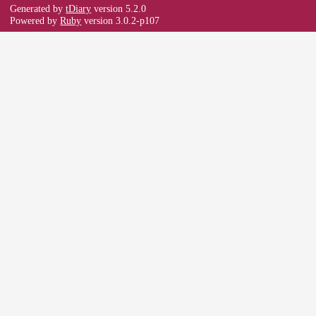
Generated by
tDiary
version 5.2.0
Powered by
Ruby
version 3.0.2-p107