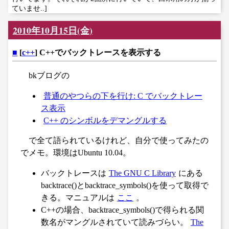
ていませ..]
2010年10月15日(金)
■
[
c++
] C++でバックトレースを表示する
bkブログの
普通のやつらの下を行け: C でバックトレー
ス表示
C++ のシンボルをデマングルする
で全て語られているけれど、自分で使ってみたの
でメモ。環境はUbuntu 10.04。
バックトレースは
The GNU C Library
にある
backtrace()とbacktrace_symbols()を使って取得で
きる。マニュアルは
ここ
。
C++の場合、backtrace_symbols()で得られる関
数名がマングルされていて読みづらい。
The