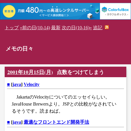
トップ
«前の日(10-14)
最新
次の日(10-16)»
追記
メモの日々
2001年10月15日(月)
点数をつけてしまう
■
[
java
]
Velocity
JakartaのVelocityについてのエッセイらしい。
JavaHouse Brewersより。JSPとの比較がなされてい
るそうです。読まねば。
■
[
java
]
最適なフロントエンド開発手法