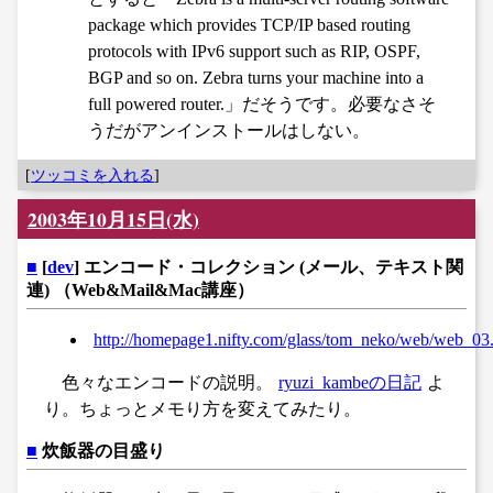
package which provides TCP/IP based routing
protocols with IPv6 support such as RIP, OSPF,
BGP and so on. Zebra turns your machine into a
full powered router.」だそうです。必要なさそ
うだがアンインストールはしない。
[
ツッコミを入れる
]
2003年10月15日(水)
■
[
dev
] エンコード・コレクション (メール、テキスト関
連) （Web&Mail&Mac講座）
http://homepage1.nifty.com/glass/tom_neko/web/web_03
色々なエンコードの説明。
ryuzi_kambeの日記
よ
り。ちょっとメモり方を変えてみたり。
■
炊飯器の目盛り