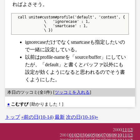
ればよさそう。
  call unite#custom#profile('default', 'context', {

              \   'ignorecase' : 1,

              \   'smartcase' : 1,

              \ })
ignorecaseだけでなくsmartcaseも指定したいの
で一緒に設定している。
以前はprofile-nameを「source/buffer」にしてい
たが、「default」と書くとバッファ以外にも
設定が効くようになると思われるのでそう書
くようにした。
本日のツッコミ(全1件) [
ツッコミを入れる
]
●
こむすび
[助かりました！]
トップ
«前の日(10-14)
最新
次の日(10-16)»
2000|
11
|
12
|
2001|
01
|
02
|
03
|
04
|
05
|
06
|
07
|
08
|
09
|
10
|
11
|
12
|