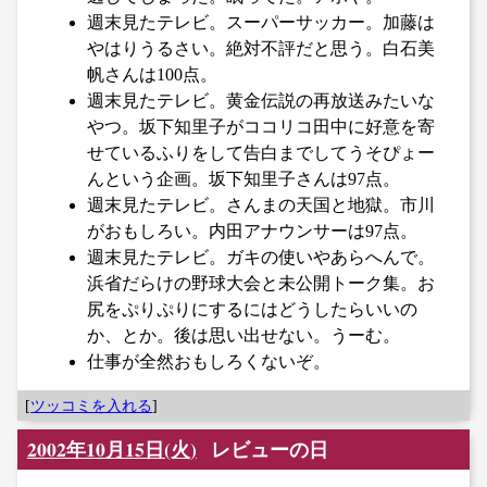
週末見たテレビ。スーパーサッカー。加藤は
やはりうるさい。絶対不評だと思う。白石美
帆さんは100点。
週末見たテレビ。黄金伝説の再放送みたいな
やつ。坂下知里子がココリコ田中に好意を寄
せているふりをして告白までしてうそぴょー
んという企画。坂下知里子さんは97点。
週末見たテレビ。さんまの天国と地獄。市川
がおもしろい。内田アナウンサーは97点。
週末見たテレビ。ガキの使いやあらへんで。
浜省だらけの野球大会と未公開トーク集。お
尻をぷりぷりにするにはどうしたらいいの
か、とか。後は思い出せない。うーむ。
仕事が全然おもしろくないぞ。
[
ツッコミを入れる
]
2002年10月15日(火)
レビューの日