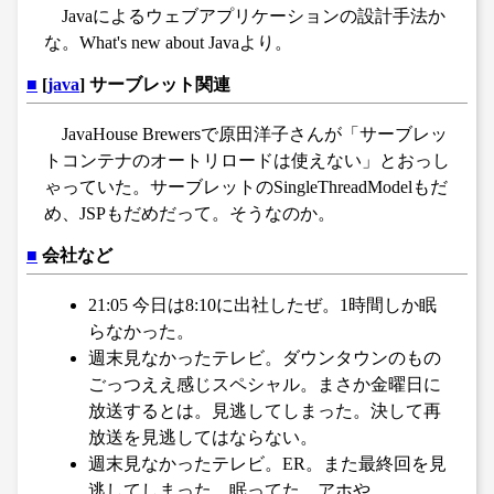
Javaによるウェブアプリケーションの設計手法か
な。What's new about Javaより。
■
[
java
] サーブレット関連
JavaHouse Brewersで原田洋子さんが「サーブレッ
トコンテナのオートリロードは使えない」とおっし
ゃっていた。サーブレットのSingleThreadModelもだ
め、JSPもだめだって。そうなのか。
■
会社など
21:05 今日は8:10に出社したぜ。1時間しか眠
らなかった。
週末見なかったテレビ。ダウンタウンのもの
ごっつええ感じスペシャル。まさか金曜日に
放送するとは。見逃してしまった。決して再
放送を見逃してはならない。
週末見なかったテレビ。ER。また最終回を見
逃してしまった。眠ってた。アホや。