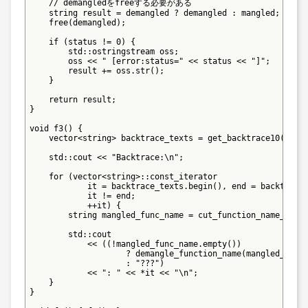
    // demangledをfreeする必要がある

    string result = demangled ? demangled : mangled;

    free(demangled);

    if (status != 0) {

        std::ostringstream oss;

        oss << " [error:status=" << status << "]";

        result += oss.str();

    }

    return result;

}

void f3() {

    vector<string> backtrace_texts = get_backtrace10();

    std::cout << "Backtrace:\n";

    for (vector<string>::const_iterator

            it = backtrace_texts.begin(), end = backtrace_
            it != end;

            ++it) {

        string mangled_func_name = cut_function_name_part(
        std::cout

            << ((!mangled_func_name.empty())

                    ? demangle_function_name(mangled_func_
                    : "???")

            << ": " << *it << "\n";

    }

}
