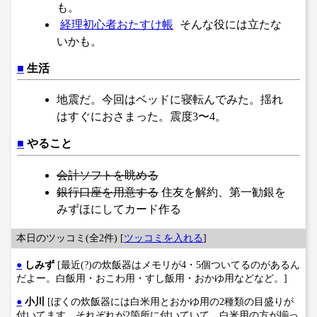
も。
経理初心者おたすけ帳
そんな役には立たな
いかも。
■
生活
地震だ。今回はベッドに寝転んでみた。揺れ
はすぐにおさまった。震度3〜4。
■
やること
会計ソフトを眺める
銀行口座を用意する
住友を解約、第一勧銀を
みずほにしてカード作る
本日のツッコミ(全2件) [
ツッコミを入れる
]
●
しみず
[最近(?)の炊飯器はメモリが4・5個ついてるのがあるん
だよー。白飯用・おこわ用・すし飯用・おかゆ用などなど。]
●
小川
[ぼくの炊飯器には白米用とおかゆ用の2種類の目盛りが
付いてます。それぞれが2箇所に付いていて、白米用の方が揃っ