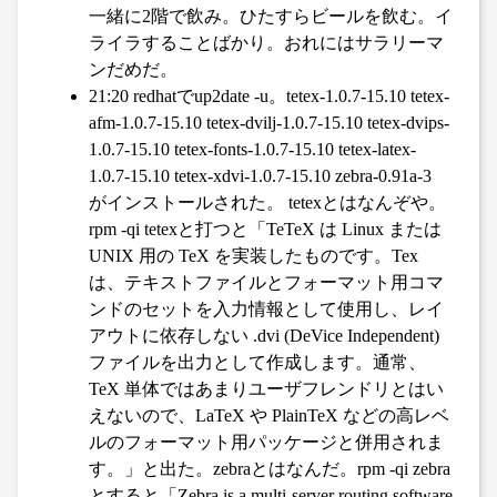
一緒に2階で飲み。ひたすらビールを飲む。イ
ライラすることばかり。おれにはサラリーマ
ンだめだ。
21:20 redhatでup2date -u。tetex-1.0.7-15.10 tetex-
afm-1.0.7-15.10 tetex-dvilj-1.0.7-15.10 tetex-dvips-
1.0.7-15.10 tetex-fonts-1.0.7-15.10 tetex-latex-
1.0.7-15.10 tetex-xdvi-1.0.7-15.10 zebra-0.91a-3
がインストールされた。 tetexとはなんぞや。
rpm -qi tetexと打つと「TeTeX は Linux または
UNIX 用の TeX を実装したものです。Tex
は、テキストファイルとフォーマット用コマ
ンドのセットを入力情報として使用し、レイ
アウトに依存しない .dvi (DeVice Independent)
ファイルを出力として作成します。通常、
TeX 単体ではあまりユーザフレンドリとはい
えないので、LaTeX や PlainTeX などの高レベ
ルのフォーマット用パッケージと併用されま
す。」と出た。zebraとはなんだ。rpm -qi zebra
とすると「Zebra is a multi-server routing software