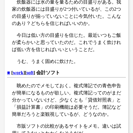
炊飯器には水の量を量るための目盛りがある。我
家の炊飯器には目盛りが2つ付いているが、この2つ
の目盛りが揃っていないことに今気付いた。こんな
のあり？どちらを信じればいいのか。
今日は低い方の目盛りを信じた。最近いつもご飯
が柔らかいと思っていたのだ。これでうまく炊けれ
ば低い方を信じればいいということだ。
うむ、うまく固めに炊けた。
■
[
work
][
soft
] 会計ソフト
眺めたのでメモしておく。複式簿記での青色申告
が簡単になるものが欲しい。複式簿記ってのがまだ
分かっていないけど、少なくとも「貸借対照表」と
「損益計算書」の印刷機能は必要そうだ。簿記など
簡単だろうと楽観視しているが、どうなのか。
市販ソフトの比較があるサイトをメモ。違いは試