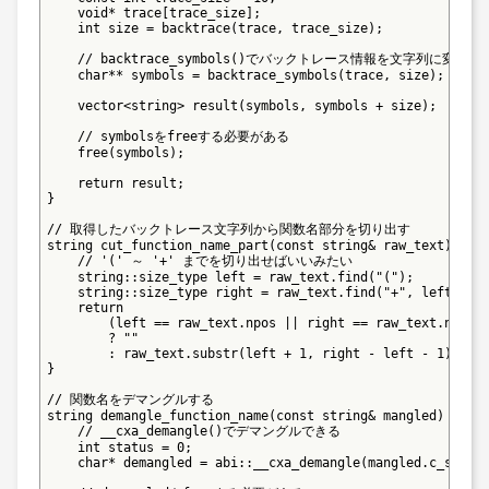
    void* trace[trace_size];

    int size = backtrace(trace, trace_size);

    // backtrace_symbols()でバックトレース情報を文字列に変換でき
    char** symbols = backtrace_symbols(trace, size);

    vector<string> result(symbols, symbols + size);

    // symbolsをfreeする必要がある

    free(symbols);

    return result;

}

// 取得したバックトレース文字列から関数名部分を切り出す

string cut_function_name_part(const string& raw_text) {

    // '(' ～ '+' までを切り出せばいいみたい

    string::size_type left = raw_text.find("(");

    string::size_type right = raw_text.find("+", left + 1)
    return

        (left == raw_text.npos || right == raw_text.npos)

        ? ""

        : raw_text.substr(left + 1, right - left - 1);

}

// 関数名をデマングルする

string demangle_function_name(const string& mangled) {

    // __cxa_demangle()でデマングルできる

    int status = 0;

    char* demangled = abi::__cxa_demangle(mangled.c_str(),