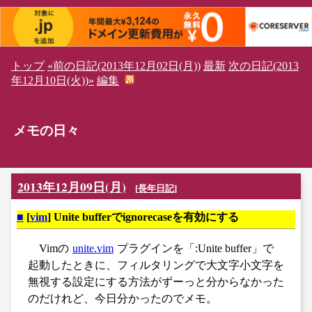
トップ
«前の日記(2013年12月02日(月))
最新
次の日記(2013
年12月10日(火))»
編集
メモの日々
2013年12月09日(月)
[
長年日記
]
■
[
vim
] Unite bufferでignorecaseを有効にする
Vimの
unite.vim
プラグインを「:Unite buffer」で
起動したときに、フィルタリングで大文字小文字を
無視する設定にする方法がずーっと分からなかった
のだけれど、今日分かったのでメモ。