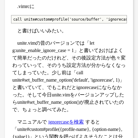
.vimrcに
call unite#custom#profile('source/buffer', 'ignorecase', 
と書けばいいみたい。
unite.vimの昔のバージョンでは「let
g:unite_enable_ignore_case = 1」と書いておけばよく
て簡単だったのだけれど、その後設定方法が色々変
わっていって、そのうち設定方法が分からなくなっ
てしまっていた。少し前は「call
unite#set_buffer_name_option('default', 'ignorecase', 1)」
と書いていて、でもこれだとignorecaseにならなか
った。そして今日unite.vimをバージョンアップした
らunite#set_buffer_name_option()が廃止されていたの
で、ちょっと調べてみた。
マニュアルで
ignorecaseを検索
すると
「unite#custom#profile({profile-name}, {option-name},
{value})」という関数を呼べばよさそうなことは分