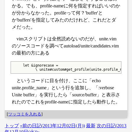
かる。でも、profile-nameに何を指定すればいいのか
が分からなかった。profileって何？'buffer'と
か'buffers'を指定してみたのだけれど、これだとダ
メだった。
vimスクリプトは全然読めないのだが、unite.vim
のソースコードを調べてautoload/unite/candidates.vim
の最初の方にある
     let &ignorecase =

           \ unite#custom#get_profile(unite.profile_name,
というコードに目を付け、ここに「echo
unite.profile_name」という行を追加し、「:verbose
Unite buffer」を実行したら「source/buffer」と表示さ
れたのでこれをprofile-nameに指定したら動作した。
[
ツッコミを入れる
]
トップ
«前の日記(2013年12月02日(月))
最新
次の日記(2013
年12月10日(火))»