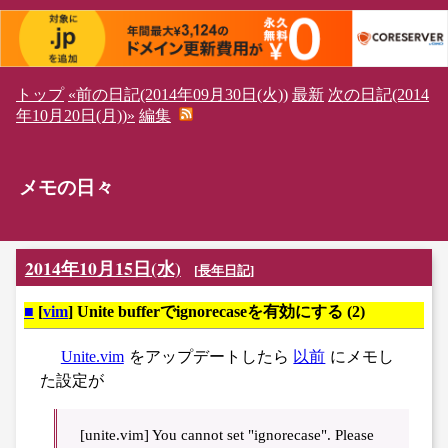
トップ
«前の日記(2014年09月30日(火))
最新
次の日記(2014
年10月20日(月))»
編集
メモの日々
2014年10月15日(水)
[
長年日記
]
■
[
vim
] Unite bufferでignorecaseを有効にする (2)
Unite.vim
をアップデートしたら
以前
にメモし
た設定が
[unite.vim] You cannot set "ignorecase". Please