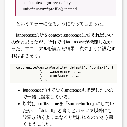
set "context.ignorecase" by
unite#custom#profile() instead.
というエラーになるようになってしまった。
ignorecaseの所をcontext.ignorecaseに変えればいい
のかと思ったが、それではigonrecaseが機能しなか
った。マニュアルを読んだ結果、次のように設定す
ればよさそう。
  call unite#custom#profile('default', 'context', {

              \   'ignorecase' : 1,

              \   'smartcase' : 1,

              \ })
ignorecaseだけでなくsmartcaseも指定したいの
で一緒に設定している。
以前はprofile-nameを「source/buffer」にしてい
たが、「default」と書くとバッファ以外にも
設定が効くようになると思われるのでそう書
くようにした。