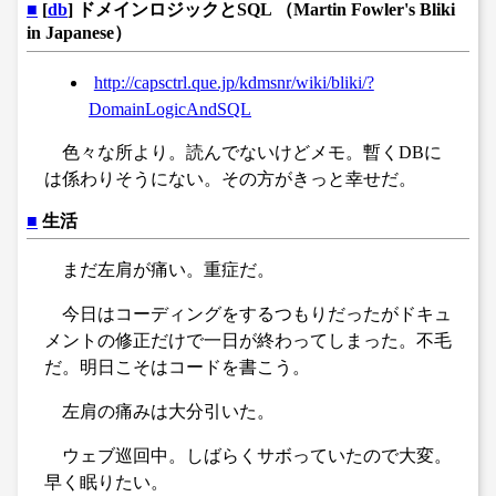
■
[
db
] ドメインロジックとSQL （Martin Fowler's Bliki
in Japanese）
http://capsctrl.que.jp/kdmsnr/wiki/bliki/?
DomainLogicAndSQL
色々な所より。読んでないけどメモ。暫くDBに
は係わりそうにない。その方がきっと幸せだ。
■
生活
まだ左肩が痛い。重症だ。
今日はコーディングをするつもりだったがドキュ
メントの修正だけで一日が終わってしまった。不毛
だ。明日こそはコードを書こう。
左肩の痛みは大分引いた。
ウェブ巡回中。しばらくサボっていたので大変。
早く眠りたい。