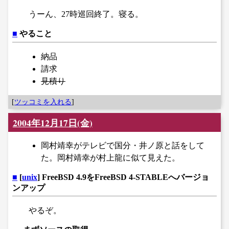
うーん、27時巡回終了。寝る。
■
やること
納品
請求
見積り
[
ツッコミを入れる
]
2004年12月17日(金)
岡村靖幸がテレビで国分・井ノ原と話をして
た。岡村靖幸が村上龍に似て見えた。
■
[
unix
] FreeBSD 4.9をFreeBSD 4-STABLEへバージョ
ンアップ
やるぞ。