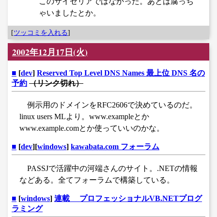
このサイゼリアではなかった。あとは腐っち
ゃいましたとか。
[
ツッコミを入れる
]
2002年12月17日(火)
■
[
dev
]
Reserved Top Level DNS Names 最上位 DNS 名の
予約
（リンク切れ）
例示用のドメインをRFC2606で決めているのだ。
linux users MLより。www.exampleとか
www.example.comとか使っていいのかな。
■
[
dev
][
windows
]
kawabata.com フォーラム
PASSJで活躍中の河端さんのサイト。.NETの情報
などある。全てフォーラムで構築している。
■
[
windows
]
連載 プロフェッショナルVB.NETプログ
ラミング