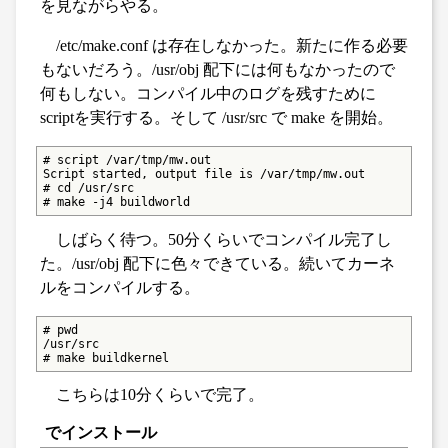
を見ながらやる。
/etc/make.conf は存在しなかった。新たに作る必要
もないだろう。/usr/obj 配下には何もなかったので
何もしない。コンパイル中のログを残すために
scriptを実行する。そして /usr/src で make を開始。
# script /var/tmp/mw.out

Script started, output file is /var/tmp/mw.out

# cd /usr/src

# make -j4 buildworld
しばらく待つ。50分くらいでコンパイル完了し
た。/usr/obj 配下に色々できている。続いてカーネ
ルをコンパイルする。
# pwd

/usr/src

# make buildkernel
こちらは10分くらいで完了。
でインストール