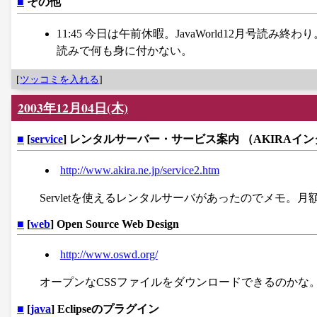
■
その他
11:45 今日は午前休暇。JavaWorld12月号読み終
読みで何も身に付かない。
[
ツッコミを入れる
]
2003年12月04日(木)
■
[
service
] レンタルサーバー・サービス案内 （AKIRAイ
http://www.akira.ne.jp/service2.htm
Servletを使えるレンタルサーバがあったのでメモ。月
■
[
web
] Open Source Web Design
http://www.oswd.org/
オープンなCSSファイルをダウンロードできるのかな
■
[
java
] Eclipseのプラグイン