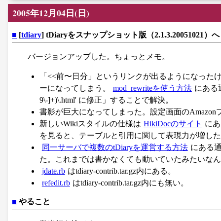
2005年12月04日(日)
■
[
tdiary
] tDiaryをスナップショット版（2.1.3.20051021）へ
バージョンアップした。ちょっとメモ。
「<<前〜日分」というリンクが出るようになったけど、クリックする
ーになってしまう。
mod_rewriteを使う方法
にある通り、
9\-]+)\.html' に修正」することで解決。
書影が巨大になってしまった。設定画面のAmazo
新しいWikiスタイルの仕様は
HikiDocのサイト
にあ
を見ると、テーブルと引用に関して表現力が増した
同一サーバで複数のtDiaryを運営する方法
にある通り
た。これまでは書かなくても動いていたみたいなん
jdate.rb
はtdiary-contrib.tar.gz内にある。
refedit.rb
はtdiary-contrib.tar.gz内にも無い。
■
やること