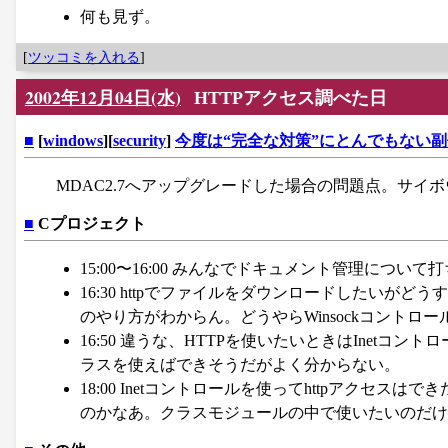
何も見ず。
[
ツッコミを入れる
]
2002年12月04日(水)
HTTPアクセス調べた日
■
[
windows
][
security
]
今度は“完全な対策”にとんでもない副
MDAC2.7へアップグレードした場合の問題点。サイ
■
Cプロジェクト
15:00〜16:00 みんなでドキュメント管理につ
16:30 httpでファイルをダウンロードしたいがど
のやり方がわからん。どうやらWinsockコント
16:50 違うな、HTTPを使いたいときはInetコントロールとい
ラスを使えばできそうだがよく分からない。
18:00 Inetコントロールを使ってhttpアクセ
のかなあ。クラスモジュールの中で使いたいのだけ