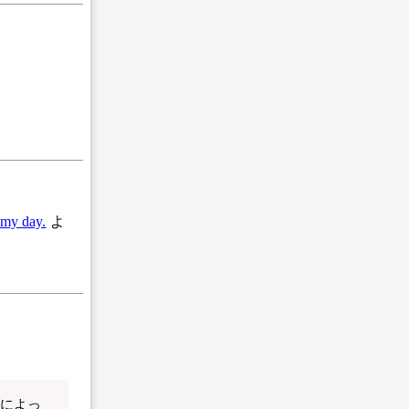
 my day.
よ
由によっ