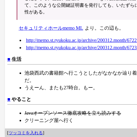
て、このような公開鍵証明書を発行しても、いたずら
性がある。
セキュリティホールmemo ML
より。この辺も。
http://memo.st.ryukoku.ac.jp/archive/200312.month/6722
http://memo.st.ryukoku.ac.jp/archive/200312.month/6723
■
生活
池袋西武の書籍館へ行こうとしたがなかなか辿り着
だ。
うえーん、またも27時台。もー。
■
やること
Javaオープンソース徹底攻略を立ち読みする
クリーニング屋へ行く
[
ツッコミを入れる
]