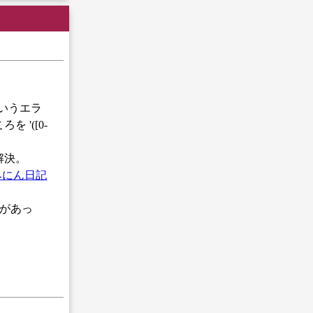
」というエラ
ろを '([0-
解決。
みにん日記
必要があっ