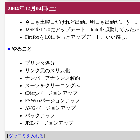
2004年12月04日(土)
今日も土曜日だけれど出勤。明日も出勤だ。うー。
J2SEを1.5.0にアップデート。Judeを起動してみ
Firefoxを1.0にやっとアップデート。いい感じ。
■
やること
プリンタ処分
リンク元のスリム化
ナンバーアナウンス解約
スーツをクリーニングへ
tDiaryバージョンアップ
FSWikiバージョンアップ
AVGバージョンアップ
バックアップ
JREバージョンアップ
[
ツッコミを入れる
]