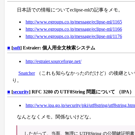
日本語での情報についてeclipse-mlの記事をメモ。
http://www.egroups.co.jp/message/eclipse-ml/1165
http://www.egroups.co.jp/message/eclipse-ml/1166
http://www.egroups.co.jp/message/eclipse-ml/1176
■
[
soft
] Estraier: 個人用全文検索システム
http://estraier.sourceforge.net/
Snatcher
（これも知らなかったのだけど）の後継とい
り。
■
[
security
] RFC 3280 の UTF8String 問題について （IPA）
http://www.ipa.go.jp/security/pki/utf8string/utf8string.htm
なんとなくメモ。関係ないけどな。
したがって、当面、無理に UTF8String の公開