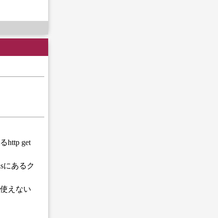
p get
olsにあるク
と使えない