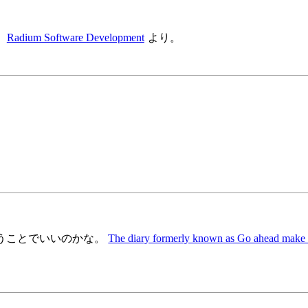
。
Radium Software Development
より。
うことでいいのかな。
The diary formerly known as Go ahead make