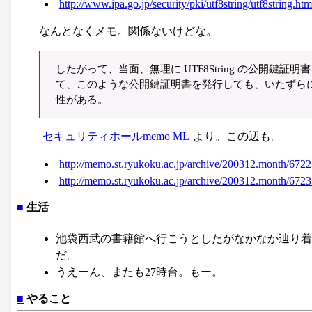
http://www.ipa.go.jp/security/pki/utf8string/utf8string.htm
なんとなくメモ。関係ないけどな。
したがって、当面、無理に UTF8String の公開
て、このような公開鍵証明書を発行しても、いたずら
性がある。
セキュリティホールmemo ML
より。この辺も。
http://memo.st.ryukoku.ac.jp/archive/200312.month/6722
http://memo.st.ryukoku.ac.jp/archive/200312.month/6723
■
生活
池袋西武の書籍館へ行こうとしたがなかなか辿り着
だ。
うえーん、またも27時台。もー。
■
やること