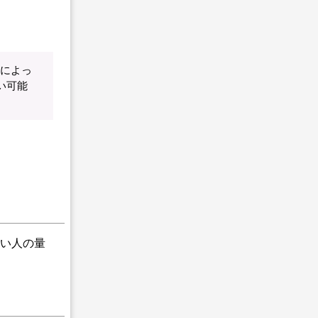
由によっ
い可能
い人の量