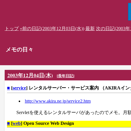
トップ
«前の日記(2003年12月03日(水))
最新
次の日記(2003年1
メモの日々
2003年12月04日(木)
[
長年日記
]
■
[
service
] レンタルサーバー・サービス案内 （AKIRAイ
http://www.akira.ne.jp/service2.htm
Servletを使えるレンタルサーバがあったのでメモ。月
■
[
web
] Open Source Web Design