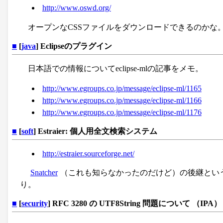
http://www.oswd.org/
オープンなCSSファイルをダウンロードできるのかな
■
[
java
] Eclipseのプラグイン
日本語での情報についてeclipse-mlの記事をメモ。
http://www.egroups.co.jp/message/eclipse-ml/1165
http://www.egroups.co.jp/message/eclipse-ml/1166
http://www.egroups.co.jp/message/eclipse-ml/1176
■
[
soft
] Estraier: 個人用全文検索システム
http://estraier.sourceforge.net/
Snatcher
（これも知らなかったのだけど）の後継とい
り。
■
[
security
] RFC 3280 の UTF8String 問題について （IPA）