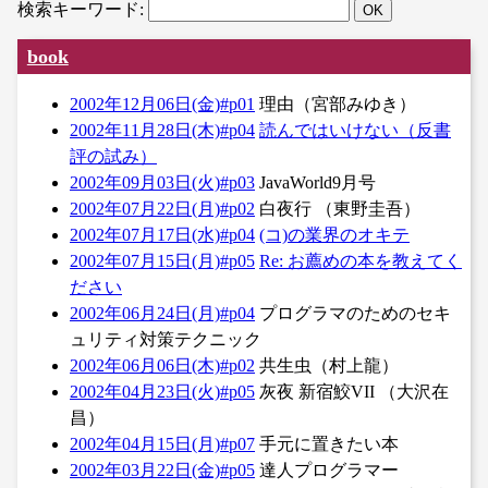
検索キーワード:
book
2002年12月06日(金)#p01
理由（宮部みゆき）
2002年11月28日(木)#p04
読んではいけない（反書
評の試み）
2002年09月03日(火)#p03
JavaWorld9月号
2002年07月22日(月)#p02
白夜行 （東野圭吾）
2002年07月17日(水)#p04
(コ)の業界のオキテ
2002年07月15日(月)#p05
Re: お薦めの本を教えてく
ださい
2002年06月24日(月)#p04
プログラマのためのセキ
ュリティ対策テクニック
2002年06月06日(木)#p02
共生虫（村上龍）
2002年04月23日(火)#p05
灰夜 新宿鮫VII （大沢在
昌）
2002年04月15日(月)#p07
手元に置きたい本
2002年03月22日(金)#p05
達人プログラマー