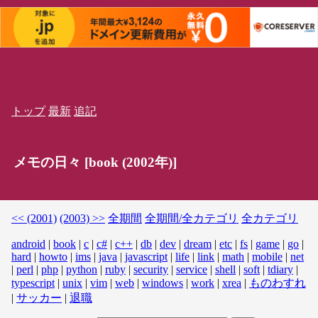
トップ
最新
追記
メモの日々 [book (2002年)]
<< (2001)
(2003) >>
全期間
全期間/全カテゴリ
全カテゴリ
android
|
book
|
c
|
c#
|
c++
|
db
|
dev
|
dream
|
etc
|
fs
|
game
|
go
|
hard
|
howto
|
ims
|
java
|
javascript
|
life
|
link
|
math
|
mobile
|
net
|
perl
|
php
|
python
|
ruby
|
security
|
service
|
shell
|
soft
|
tdiary
|
typescript
|
unix
|
vim
|
web
|
windows
|
work
|
xrea
|
ものわすれ
|
サッカー
|
退職