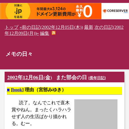
トップ
«前の日記(2002年12月05日(木))
最新
次の日記(2002
年12月09日(月))»
編集
メモの日々
2002年12月06日(金)
また部会の日
[
長年日記
]
■
[
book
] 理由（宮部みゆき）
読了。なんでこれで直木
賞やねん。まったくハラハラ
せず人の生活ばかり描かれ
る。むー。