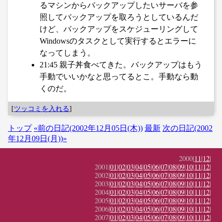
るマシンからバックアップしたいサーバを参
照してバックアップを取ろうとしているんだ
けど、バックアップをスケジューリングして
Windowsのタスクとして実行するとエラーに
なってしまう。
21:45 親子丼食べてきた。バックアップはもう
手動でいいかなと思ってるとこ。手動なら動
くのだ。
[
ツッコミを入れる
]
トップ
«前の日記(2002年12月05日(木))
最新
次の日記(2002
年12月09日(月))»
2000|
11
|
12
|
2001|
01
|
02
|
03
|
04
|
05
|
06
|
07
|
08
|
09
|
10
|
11
|
12
|
2002|
01
|
02
|
03
|
04
|
05
|
06
|
07
|
08
|
09
|
10
|
11
|
12
|
2003|
01
|
02
|
03
|
04
|
05
|
06
|
07
|
08
|
09
|
10
|
11
|
12
|
2004|
01
|
02
|
03
|
04
|
05
|
06
|
07
|
08
|
09
|
10
|
11
|
12
|
2005|
01
|
02
|
03
|
04
|
05
|
06
|
07
|
08
|
09
|
10
|
11
|
12
|
2006|
01
|
02
|
03
|
04
|
05
|
06
|
07
|
08
|
09
|
10
|
11
|
12
|
2007|
01
|
02
|
03
|
04
|
05
|
06
|
07
|
08
|
09
|
10
|
11
|
12
|