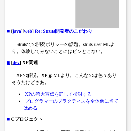
■
[
java
][
web
]
Re: Struts開発者のこだわり
Strutsでの開発ポリシーの話題。struts-user MLよ
り。体験してみないことにはピンとこない。
■
[
dev
] XP関連
XPの解説。XP-jp MLより。こんなのは色々あり
そうだけどさあ。
XPの誇大宣伝を詳しく検討する
プログラマーのプラクティスを全体像に当て
はめる
■
Cプロジェクト