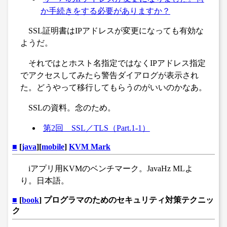
か手続きをする必要がありますか？
SSL証明書はIPアドレスが変更になっても有効な
ようだ。
それではとホスト名指定ではなくIPアドレス指定
でアクセスしてみたら警告ダイアログが表示され
た。どうやって移行してもらうのがいいのかなあ。
SSLの資料。念のため。
第2回 SSL／TLS（Part.1-1）
■
[
java
][
mobile
]
KVM Mark
iアプリ用KVMのベンチマーク。JavaHz MLよ
り。日本語。
■
[
book
] プログラマのためのセキュリティ対策テクニッ
ク