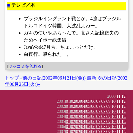
■
テレビ／本
ブラジルイングランド戦とか。4強はブラジル
トルコドイツ韓国。大波乱よねー。
ガキの使いやあらへんで。菅さん記憶喪失の
ためヘイポー総集編。
JavaWorld7月号。ちょこっとだけ。
白夜行。殴られたー。
[
ツッコミを入れる
]
トップ
«前の日記(2002年06月21日(金))
最新
次の日記(2002
年06月25日(火))»
2000|
11
|
12
|
2001|
01
|
02
|
03
|
04
|
05
|
06
|
07
|
08
|
09
|
10
|
11
|
12
|
2002|
01
|
02
|
03
|
04
|
05
|
06
|
07
|
08
|
09
|
10
|
11
|
12
|
2003|
01
|
02
|
03
|
04
|
05
|
06
|
07
|
08
|
09
|
10
|
11
|
12
|
2004|
01
|
02
|
03
|
04
|
05
|
06
|
07
|
08
|
09
|
10
|
11
|
12
|
2005|
01
|
02
|
03
|
04
|
05
|
06
|
07
|
08
|
09
|
10
|
11
|
12
|
2006|
01
|
02
|
03
|
04
|
05
|
06
|
07
|
08
|
09
|
10
|
11
|
12
|
2007|
01
|
02
|
03
|
04
|
05
|
06
|
07
|
08
|
09
|
10
|
11
|
12
|