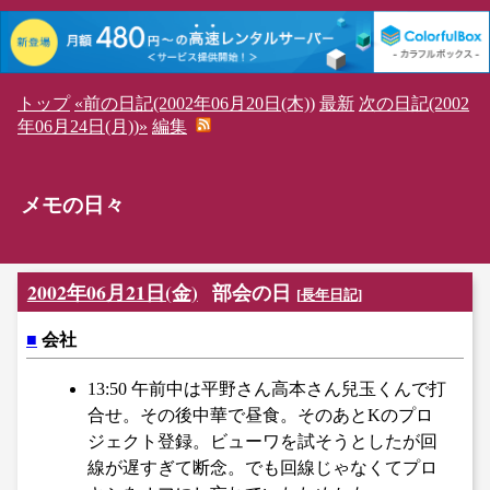
トップ
«前の日記(2002年06月20日(木))
最新
次の日記(2002
年06月24日(月))»
編集
メモの日々
2002年06月21日(金)
部会の日
[
長年日記
]
■
会社
13:50 午前中は平野さん高本さん兒玉くんで打
合せ。その後中華で昼食。そのあとKのプロ
ジェクト登録。ビューワを試そうとしたが回
線が遅すぎて断念。でも回線じゃなくてプロ