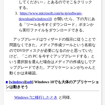
してください>」とあるのでそこをクリック
する。
https://www.microsoft.com/ja-jp/software-
download/windows10
が開いたら、下の方にあ
る「ツールを今すぐダウンロード」ボタンか
ら実行ファイルをダウンロードできる。
アップグレードはウィザードの指示に従うことで
問題なくできた。メディア作成ツールという名前な
のでDVDディスクが必要になるのかと思っていた
けど、「この PC を今すぐアップグレードする」と
いう選択肢を選んだ場合はメディアの作成なしでア
ップグレードできた。アプリケーションがちゃんと
動くかは未確認。
■
[
windows
][
soft
] Windows 10でも大体のアプリケーショ
ンは動きそう
Windows 7に移行したとき
と同様、