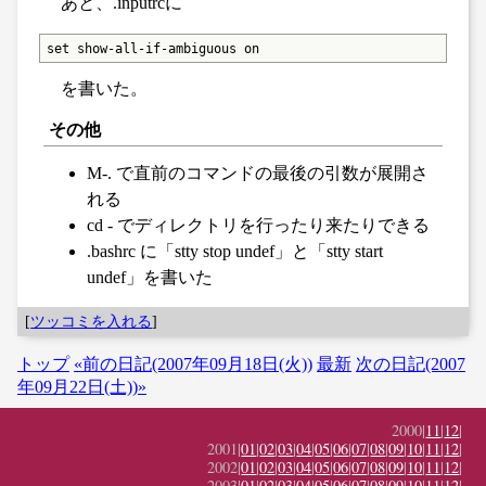
あと、.inputrcに
set show-all-if-ambiguous on
を書いた。
その他
M-. で直前のコマンドの最後の引数が展開さ
れる
cd - でディレクトリを行ったり来たりできる
.bashrc に「stty stop undef」と「stty start
undef」を書いた
[
ツッコミを入れる
]
トップ
«前の日記(2007年09月18日(火))
最新
次の日記(2007
年09月22日(土))»
2000|
11
|
12
|
2001|
01
|
02
|
03
|
04
|
05
|
06
|
07
|
08
|
09
|
10
|
11
|
12
|
2002|
01
|
02
|
03
|
04
|
05
|
06
|
07
|
08
|
09
|
10
|
11
|
12
|
2003|
01
|
02
|
03
|
04
|
05
|
06
|
07
|
08
|
09
|
10
|
11
|
12
|