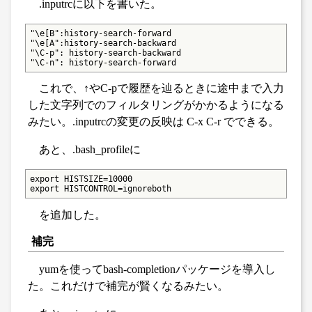
.inputrcに以下を書いた。
"\e[B":history-search-forward

"\e[A":history-search-backward

"\C-p": history-search-backward

"\C-n": history-search-forward
これで、↑やC-pで履歴を辿るときに途中まで入力
した文字列でのフィルタリングがかかるようになる
みたい。.inputrcの変更の反映は C-x C-r でできる。
あと、.bash_profileに
export HISTSIZE=10000

export HISTCONTROL=ignoreboth
を追加した。
補完
yumを使ってbash-completionパッケージを導入し
た。これだけで補完が賢くなるみたい。