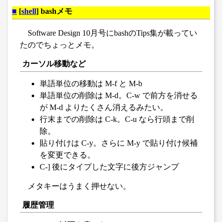
■
[
shell
] bashメモ
Software Design 10月号にbashのTips集が載ってい
たのでちょっとメモ。
カーソル移動など
単語単位の移動は M-f と M-b
単語単位の削除は M-d。C-w で前方を消せる
が M-d よりたくさん消えるみたい。
行末までの削除は C-k。C-u なら行頭まで削
除。
貼り付けは C-y。さらに M-y で貼り付け候補
を変更できる。
C-] 後にタイプした文字に後方ジャンプ
メタキーはうまく押せない。
履歴管理