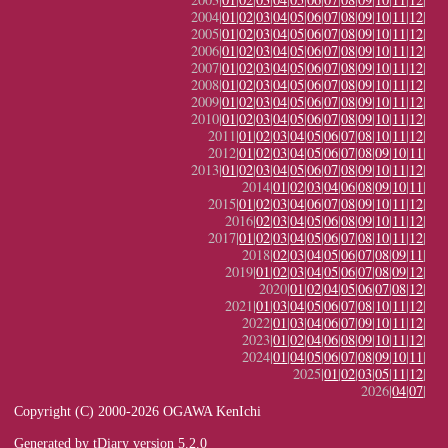
2004|
01
|
02
|
03
|
04
|
05
|
06
|
07
|
08
|
09
|
10
|
11
|
12
|
2005|
01
|
02
|
03
|
04
|
05
|
06
|
07
|
08
|
09
|
10
|
11
|
12
|
2006|
01
|
02
|
03
|
04
|
05
|
06
|
07
|
08
|
09
|
10
|
11
|
12
|
2007|
01
|
02
|
03
|
04
|
05
|
06
|
07
|
08
|
09
|
10
|
11
|
12
|
2008|
01
|
02
|
03
|
04
|
05
|
06
|
07
|
08
|
09
|
10
|
11
|
12
|
2009|
01
|
02
|
03
|
04
|
05
|
06
|
07
|
08
|
09
|
10
|
11
|
12
|
2010|
01
|
02
|
03
|
04
|
05
|
06
|
07
|
08
|
09
|
10
|
11
|
12
|
2011|
01
|
02
|
03
|
04
|
05
|
06
|
07
|
08
|
10
|
11
|
12
|
2012|
01
|
02
|
03
|
04
|
05
|
06
|
07
|
08
|
09
|
10
|
11
|
2013|
01
|
02
|
03
|
04
|
05
|
06
|
07
|
08
|
09
|
10
|
11
|
12
|
2014|
01
|
02
|
03
|
04
|
06
|
08
|
09
|
10
|
11
|
2015|
01
|
02
|
03
|
04
|
06
|
07
|
08
|
09
|
10
|
11
|
12
|
2016|
02
|
03
|
04
|
05
|
06
|
08
|
09
|
10
|
11
|
12
|
2017|
01
|
02
|
03
|
04
|
05
|
06
|
07
|
08
|
10
|
11
|
12
|
2018|
02
|
03
|
04
|
05
|
06
|
07
|
08
|
09
|
11
|
2019|
01
|
02
|
03
|
04
|
05
|
06
|
07
|
08
|
09
|
12
|
2020|
01
|
02
|
04
|
05
|
06
|
07
|
08
|
12
|
2021|
01
|
03
|
04
|
05
|
06
|
07
|
08
|
10
|
11
|
12
|
2022|
01
|
03
|
04
|
06
|
07
|
09
|
10
|
11
|
12
|
2023|
01
|
02
|
04
|
06
|
08
|
09
|
10
|
11
|
12
|
2024|
01
|
04
|
05
|
06
|
07
|
08
|
09
|
10
|
11
|
2025|
01
|
02
|
03
|
05
|
11
|
12
|
2026|
04
|
07
|
Copyright (C) 2000-2026 OGAWA KenIchi
Generated by
tDiary
version 5.2.0