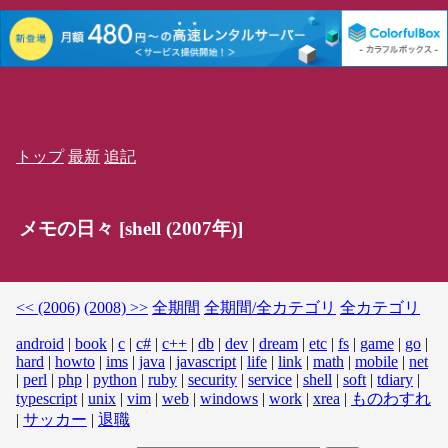
トップ
最新
追記
メモの日々 [shell (2007年)]
<< (2006)
(2008) >>
全期間
全期間/全カテゴリ
全カテゴリ
android
|
book
|
c
|
c#
|
c++
|
db
|
dev
|
dream
|
etc
|
fs
|
game
|
go
|
hard
|
howto
|
ims
|
java
|
javascript
|
life
|
link
|
math
|
mobile
|
net
|
perl
|
php
|
python
|
ruby
|
security
|
service
|
shell
|
soft
|
tdiary
|
typescript
|
unix
|
vim
|
web
|
windows
|
work
|
xrea
|
ものわすれ
|
サッカー
|
退職