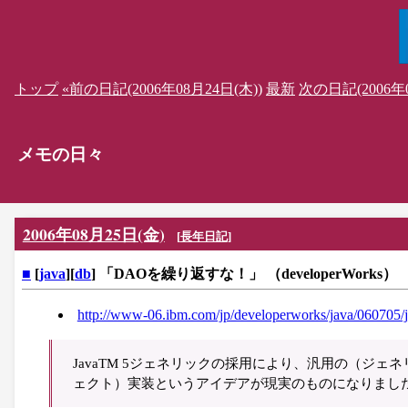
トップ
«前の日記(2006年08月24日(木))
最新
次の日記(2006年0
メモの日々
2006年08月25日(金)
[
長年日記
]
■
[
java
][
db
] 「DAOを繰り返すな！」 （developerWorks）
http://www-06.ibm.com/jp/developerworks/java/060705/j
JavaTM 5ジェネリックの採用により、汎用の（ジェネリッ
ェクト）実装というアイデアが現実のものになりまし