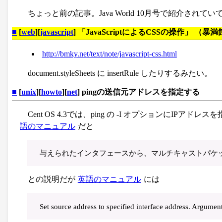
ちょっと前の記事。Java World 10月号で紹介され
■
[
web
][
javascript
] 「JavaScriptによるCSSの操作」 （暴
http://bmky.net/text/note/javascript-css.html
document.styleSheets に insertRule したりするみたい。
■
[
unix
][
howto
][
net
] pingの送信元アドレスを指定する
Cent OS 4.3では、ping の -I オプションにIP
語のマニュアル
だと
与えられたインタフェースから、マルチキャストパケ
との説明だが
英語のマニュアル
には
Set source address to specified interface address. Argume